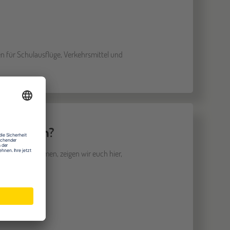
n für Schulausflüge, Verkehrsmittel und
h zusammen?
e zustande kommen, zeigen wir euch hier,