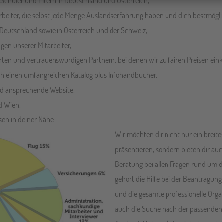
r Schüler und Eltern in Deutschland und Österreich,
arbeiter, die selbst jede Menge Auslandserfahrung haben und dich bestmögl
nz Deutschland sowie in Österreich und der Schweiz,
ngen unserer Mitarbeiter,
nnten und vertrauenswürdigen Partnern, bei denen wir zu fairen Preisen ein
dich einen umfangreichen Katalog plus Infohandbücher,
und ansprechende Website,
nd Wien,
sen in deiner Nähe.
Wir möchten dir nicht nur ein brei
präsentieren, sondern bieten dir au
Beratung bei allen Fragen rund um
gehört die Hilfe bei der Beantragun
und die gesamte professionelle Orga
auch die Suche nach der passenden 