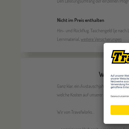
Den Leistungsumfang der einzelnen Progr
Nicht im Preis enthalten
Hin- und Rückflug, Taschengeld (je nach 
Lernmaterial,
weitere Versicherungen
Wie setzen
Ganz klar, ein Austauschjahr ist nicht bi
welche Kosten auf unserer Seite entstehe
Wir von TravelWorks...