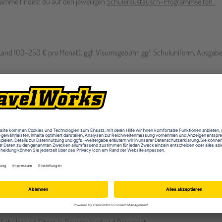
amme findest du auf den jeweiligen
Schüleraustausch-Programmseiten.
Land 100-250 € pro Monat), ggf. Visumsgebühr, ggf. Schuluniform, Ausgabe
 sich die Kosten für einen Schüleraustausc
llig. Damit du und auch deine Eltern nachvollziehen können, wie unsere Preis
n.