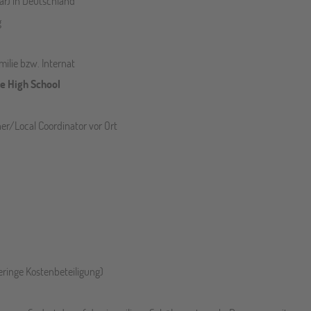
nar) in Deutschland
g
milie bzw. Internat
te High School
r/Local Coordinator vor Ort
ringe Kostenbeteiligung)