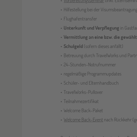
Vorbereitungsseminar
(inkl. Elternsemi
Hilfestellung bei der Visumsbeantragun
Flughafentransfer
Unterkunft und Verpflegung
in Gastfa
Vermittlung an eine bzw. die gewähl
Schulgeld
(sofern dieses anfällt)
Betreuung durch TravelWorks und Partne
24-Stunden-Notrufnummer
regelmäßige Programmupdates
Schüler- und Elternhandbuch
TravelWorks-Pullover
Teilnahmezertifikat
Welcome Back-Paket
Welcome Back-Event
nach Rückkehr (ge