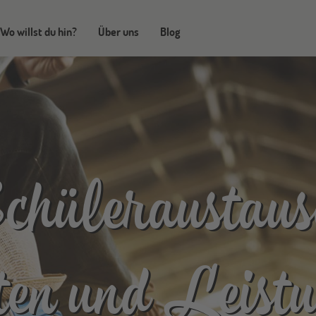
Wo willst du hin?
Über uns
Blog
chüleraustaus
en und Leist