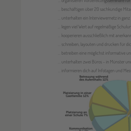
... organisieren Vorbereitungsseminare fü
... beschäftigen über 20 sachkundige Mit
... unterhalten ein Interviewernetz in ga
... legen viel Wert auf regelmäßige Schulu
... kooperieren ausschließlich mit anerka
... schreiben, layouten und drucken für 
... betreiben eine möglichst informative 
... unterhalten zwei Büros - in Münster u
... informieren dich auf Infotagen und Mes