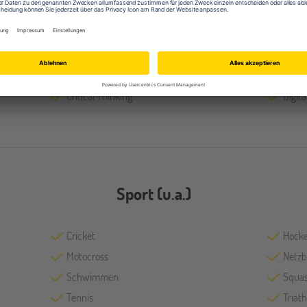
Grafik
Holzv
Medienwissenschaften
Metal
Sportwissenschaften
Texti
Visual Arts
Wirts
Critical Thinking
Digit
Sport (u.a.)
Cricket
Hock
Motocross
Netzb
Schwimmen
Squa
Tennis
Triath