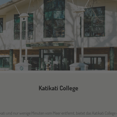
Katikati College
ti und nur wenige Minuten vom Meer entfernt, bietet das Katikati College