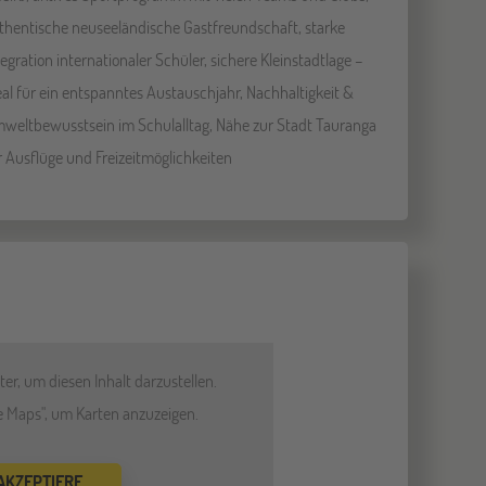
thentische neuseeländische Gastfreundschaft, starke
tegration internationaler Schüler, sichere Kleinstadtlage –
eal für ein entspanntes Austauschjahr, Nachhaltigkeit &
weltbewusstsein im Schulalltag, Nähe zur Stadt Tauranga
r Ausflüge und Freizeitmöglichkeiten
er, um diesen Inhalt darzustellen.
le Maps", um Karten anzuzeigen.
 AKZEPTIERE