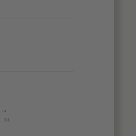
rafie
 Club