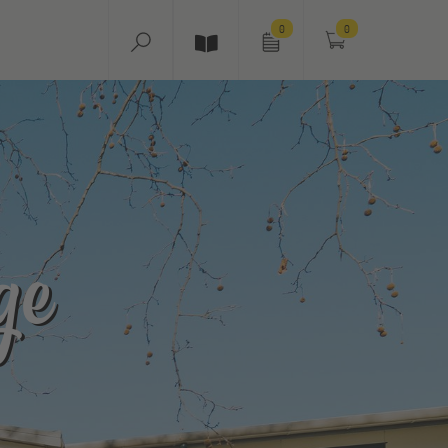
0
0
ge