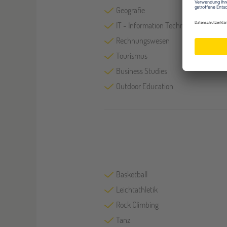
Geografie
IT - Information Technology
Rechnungswesen
Tourismus
Business Studies
Outdoor Education
Basketball
Leichtathletik
Rock Climbing
Tanz