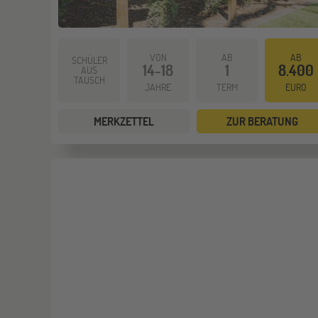
VON
AB
AB
SCHÜLER
14-18
1
8.400
AUS
TAUSCH
JAHRE
TERM
EURO
MERKZETTEL
ZUR BERATUNG