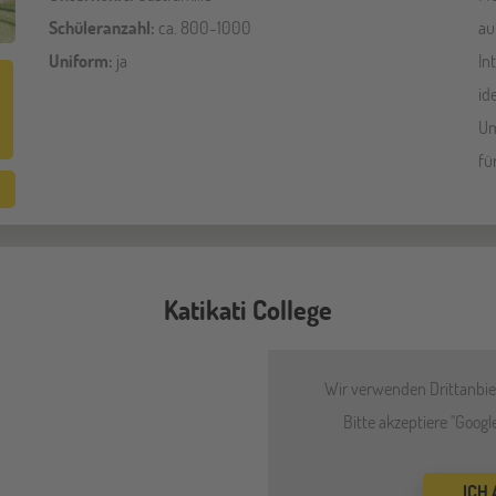
Schüleranzahl:
ca. 800-1000
au
Uniform:
ja
In
id
Um
fü
Katikati College
Wir verwenden Drittanbiet
Bitte akzeptiere "Goog
ICH