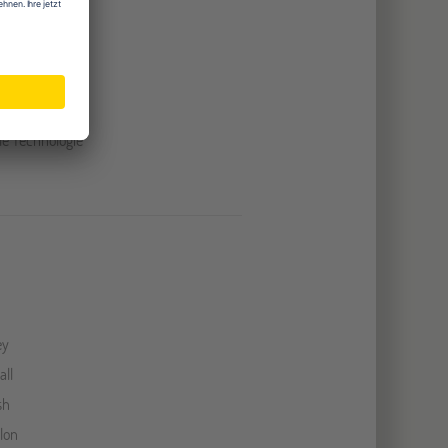
erarbeitung
lverarbeitung
ltechnik
chaft
ale Technologie
ey
all
sh
lon