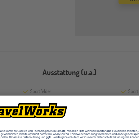
Ausstattung (u.a.)
Sportfelder
Sport
Fächer