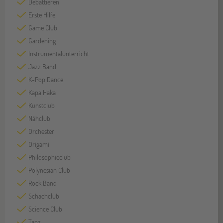
Debattieren
Erste Hilfe
Game Club
Gardening
Instrumentalunterricht
Jazz Band
K-Pop Dance
Kapa Haka
Kunstclub
Nähclub
Orchester
Origami
Philosophieclub
Polynesian Club
Rock Band
Schachclub
Science Club
Tanz