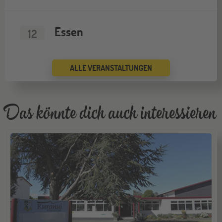
Essen
12
SEP
Jugendbildungsmesse JuBi
ALLE VERANSTALTUNGEN
ONLINE
16
SEP
Schüleraustausch-Infoabend (Europa)
Das könnte dich auch interessieren
Köln
19
SEP
Jugendbildungsmesse JuBi
Bremen
19
SEP
Jugendbildungsmesse JuBi