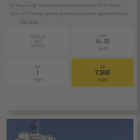
Die Papanui High School hat bereits mehrfach Preise für ihr Musik-,
Berlin
07
Tanz- und Theaterprogramm gewonnen und hat ein eigenes Hallenbad.
NOV
Jugendbildungsmesse JuBi
Mehr dazu
VON
SCHÜLER
14-18
ONLINE
AUS
11
TAUSCH
JAHRE
NOV
Schüleraustausch-Infoabend (Europa)
AB
AB
1
7.300
Hannover
14
TERM
EURO
NOV
Jugendbildungsmesse JuBi
Hamburg
14
NOV
Jugendbildungsmesse JuBi