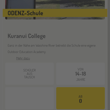
Düsseldorf
ODENZ-Schule
26
SEP
Jugendbildungsmesse JuBi
Kuranui College
Mannheim
26
SEP
Ganz in der Nähe am Waiohine River betreibt die Schule eine eigene
Jugendbildungsmesse JuBi
Outdoor Education Academy.
Mehr dazu
ONLINE
30
VON
SCHÜLER
SEP
14-18
Schüleraustausch-Infoabend (Nordamerika)
AUS
TAUSCH
JAHRE
Gräfelfing
10
AB
OKT
0
Jugendbildungsmesse JuBi