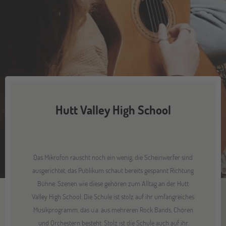
Hutt Valley High School
Das Mikrofon rauscht noch ein wenig, die Scheinwerfer sind
ausgerichtet, das Publikum schaut bereits gespannt Richtung
Bühne. Szenen wie diese gehören zum Alltag an der Hutt
Valley High School. Die Schule ist stolz auf ihr umfangreiches
Musikprogramm, das u.a. aus mehreren Rock Bands, Chören
und Orchestern besteht. Stolz ist die Schule auch auf ihr