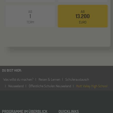
AB
AB
1
13.200
TERM
EURO
DU BIST HIER
:
Was willst du machen?
Reisen & Lernen
Schüleraustausch
Neuseeland
Öffentliche Schulen Neuseeland
Hutt Valley High School
PROGRAMME IM ÜBERBLICK
QUICKLINKS