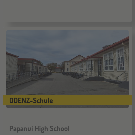
ONLINE
14
OKT
Schüleraustausch-Infoabend (Europa)
Stuttgart
17
OKT
Jugendbildungsmesse JuBi
ONLINE
28
OKT
Schüleraustausch-Infoabend (Ozeanien)
ODENZ-Schule
Bochum
07
NOV
Jugendbildungsmesse JuBi
Papanui High School