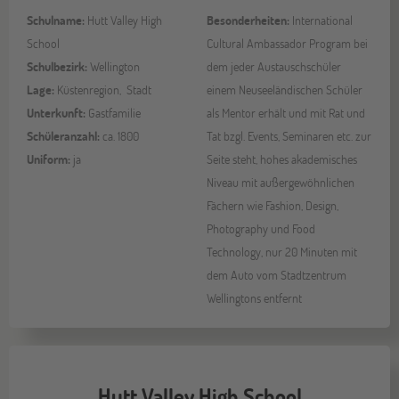
Schulname:
Hutt Valley High
Besonderheiten:
International
School
Cultural Ambassador Program bei
Schulbezirk:
Wellington
dem jeder Austauschschüler
Lage:
Küstenregion, Stadt
einem Neuseeländischen Schüler
Unterkunft:
Gastfamilie
als Mentor erhält und mit Rat und
Schüleranzahl:
ca. 1800
Tat bzgl. Events, Seminaren etc. zur
Uniform:
ja
Seite steht, hohes akademisches
Niveau mit außergewöhnlichen
Fächern wie Fashion, Design,
Photography und Food
Technology, nur 20 Minuten mit
dem Auto vom Stadtzentrum
Wellingtons entfernt
Hutt Valley High School