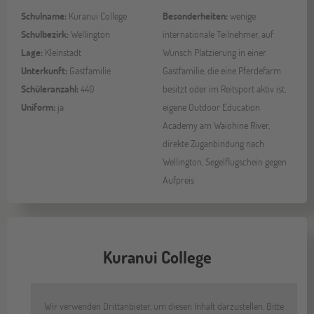
Schulname:
Kuranui College
Besonderheiten:
wenige
Schulbezirk:
Wellington
internationale Teilnehmer, auf
Lage:
Kleinstadt
Wunsch Platzierung in einer
Unterkunft:
Gastfamilie
Gastfamilie, die eine Pferdefarm
Schüleranzahl:
440
besitzt oder im Reitsport aktiv ist,
Uniform:
ja
eigene Outdoor Education
Academy am Waiohine River,
direkte Zuganbindung nach
Wellington, Segelflugschein gegen
Aufpreis
Kuranui College
Wir verwenden Drittanbieter, um diesen Inhalt darzustellen. Bitte