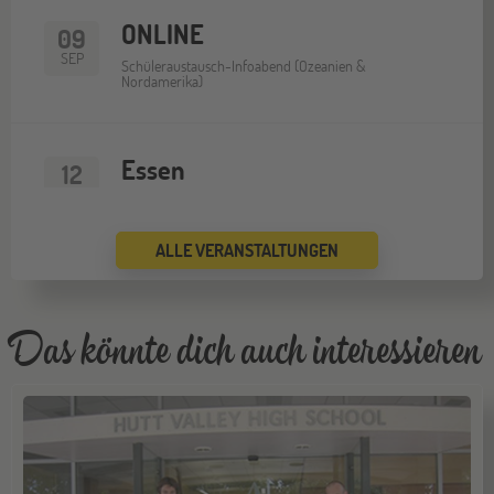
ONLINE
09
SEP
Schüleraustausch-Infoabend (Ozeanien &
Nordamerika)
Essen
12
SEP
Jugendbildungsmesse JuBi
ALLE VERANSTALTUNGEN
ONLINE
16
SEP
Schüleraustausch-Infoabend (Europa)
Das könnte dich auch interessieren
Köln
19
SEP
Jugendbildungsmesse JuBi