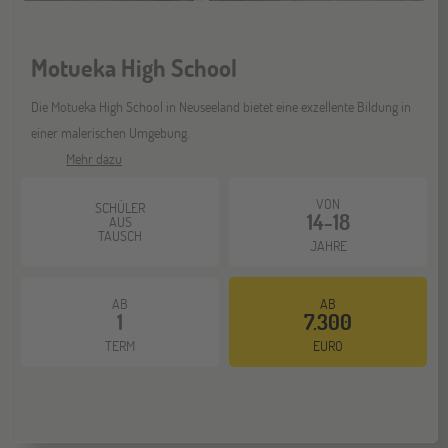
Bochum
07
NOV
Jugendbildungsmesse JuBi
Motueka High School
Die Motueka High School in Neuseeland bietet eine exzellente Bildung in
Berlin
07
einer malerischen Umgebung.
NOV
Jugendbildungsmesse JuBi
Mehr dazu
VON
SCHÜLER
14-18
ONLINE
AUS
11
TAUSCH
JAHRE
NOV
Schüleraustausch-Infoabend (Europa)
AB
AB
1
7.300
Hannover
14
TERM
EURO
NOV
Jugendbildungsmesse JuBi
Hamburg