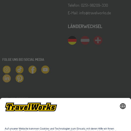
Telefon: 0251-98209-330
E-Mail: info@travelworks.de
LÄNDERWECHSEL
FOLGE UNS BEI SOCIAL MEDIA
NEWSLETTER