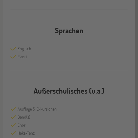
Sprachen
Englisch
Maori
Außerschulisches (u.a.)
Ausflüge & Exkursionen
Band(s)
Chor
Haka-Tanz