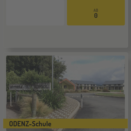
Gräfelfing
10
AB
OKT
0
Jugendbildungsmesse JuBi
ONLINE
14
OKT
Schüleraustausch-Infoabend (Europa)
Stuttgart
17
OKT
Jugendbildungsmesse JuBi
ONLINE
28
OKT
Schüleraustausch-Infoabend (Ozeanien)
ODENZ-Schule