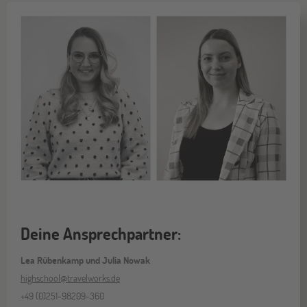
Deine Ansprechpartner:
Lea Rübenkamp und Julia Nowak
highschool@travelworks.de
+49 (0)251-98209-360