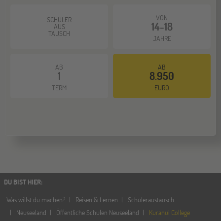
21
DEZ
Schüleraustausch-Infoabend (Ozeanien &
VON
SCHÜLER
Nordamerika)
14-18
AUS
TAUSCH
JAHRE
AB
AB
1
8.950
TERM
EURO
DU BIST HIER
:
Was willst du machen?
Reisen & Lernen
Schüleraustausch
Neuseeland
Öffentliche Schulen Neuseeland
Kuranui College