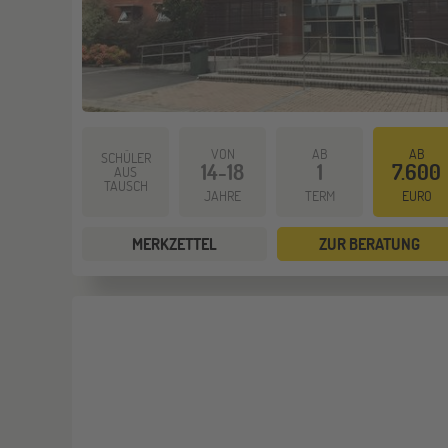
VON
AB
AB
SCHÜLER
14-18
1
7.600
AUS
TAUSCH
JAHRE
TERM
EURO
MERKZETTEL
ZUR BERATUNG