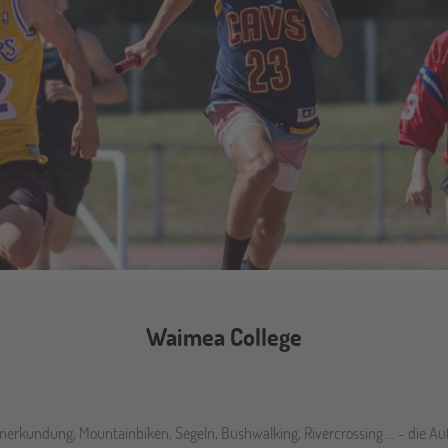
Waimea College
lenerkundung, Mountainbiken, Segeln, Bushwalking, Rivercrossing ... - die A