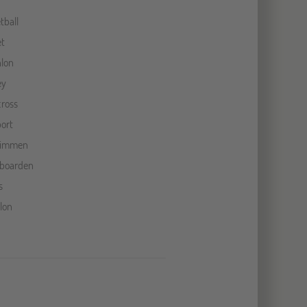
tball
et
lon
ey
ross
ort
immen
boarden
s
lon