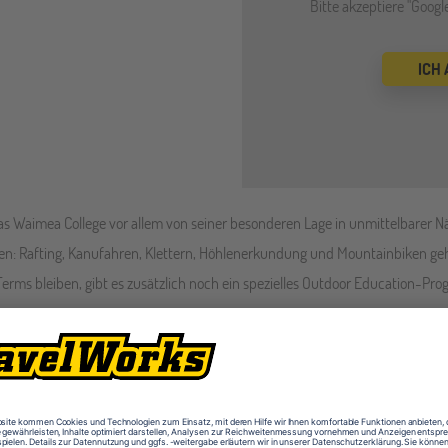
Bitte akzeptiere "Goog
ICH
das Waimea College vor allem von seiner besonderen Lage in unmittelbarer
een: Rafting, Kanufahren, Klettern, Höhlenerkundung und Mountainbiken g
i Terms bleiben, gibt es zusätzlich noch ein spezielles Outdoor Education-Pr
et.
ind Teil des renommierten U17 Volleyballteams von Neuseeland.