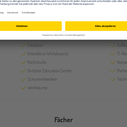
Ausstattung (u.a.)
Auditorium
Baske
Cafeteria
Crick
Fotolabor
Fußba
Interaktive Whiteboards
IT-R
Kochstudio
Konze
Outdoor Education Center
Perfo
Schwimmbecken
Techn
Werkräume
Fächer