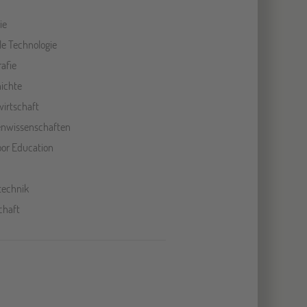
ie
ale Technologie
rafie
ichte
irtschaft
nwissenschaften
or Education
ltechnik
chaft