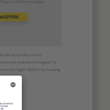
le Maps", um Karten anzuzeigen.
 AKZEPTIERE
 Nähe der Tasman Bay und des
ehören unter anderem zum Angebot. Für
ogramm, das Segeln, Klettern, Bushwalking,