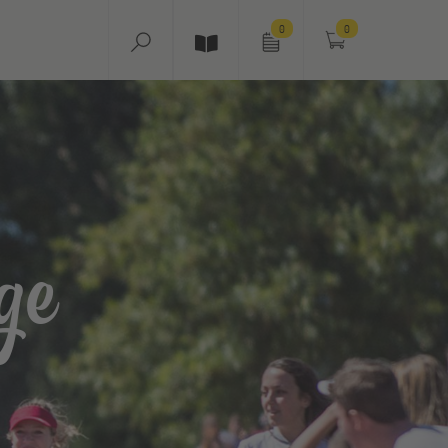
0
0
ge