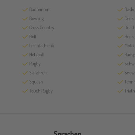
Badminton
Baske
Bowling
Crick
Cross Country
Duath
Golf
Hock
Leichtathletik
Motoc
Netzball
Radsp
Rugby
Schw
Skifahren
Snow
Squash
Tenni
Touch Rugby
Triath
Sprachen