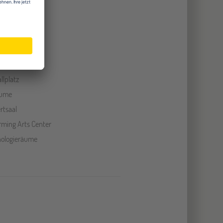
tballplätze
etfeld
llplatz
äume
rtsaal
rming Arts Center
ologieräume