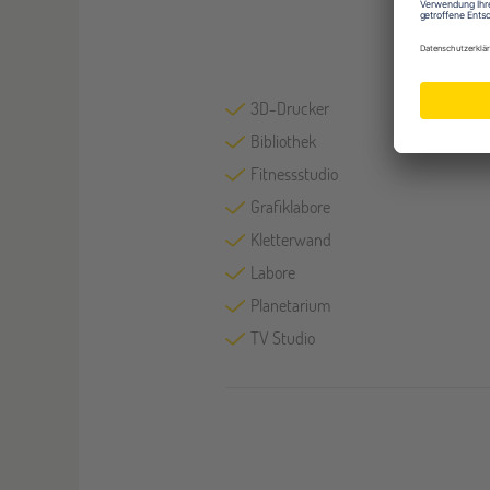
3D-Drucker
Bibliothek
Fitnessstudio
Grafiklabore
Kletterwand
Labore
Planetarium
TV Studio