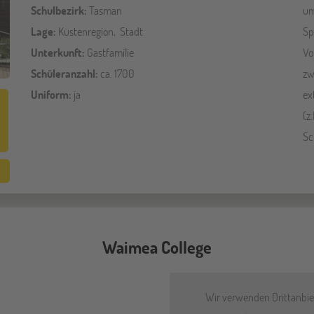
Schulbezirk:
Tasman
um
Lage:
Küstenregion, Stadt
Sp
Unterkunft:
Gastfamilie
Vo
Schüleranzahl:
ca. 1700
zw
Uniform:
ja
ex
(z
Sc
Waimea College
Wir verwenden Drittanbiet