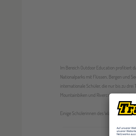
Im Bereich Outdoor Education profitiert 
Nationalparks mit Flüssen, Bergen und S
internationale Schüler, die nur bis zu dre
Mountainbiken und Rivercrossing beinhalt
Einige Schülerinnen des Waimea College s