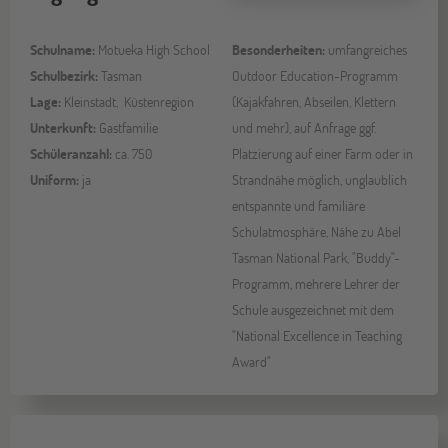
Schulname:
Motueka High School
Besonderheiten:
umfangreiches
Schulbezirk:
Tasman
Outdoor Education-Programm
Lage:
Kleinstadt, Küstenregion
(Kajakfahren, Abseilen, Klettern
Unterkunft:
Gastfamilie
und mehr), auf Anfrage ggf.
Schüleranzahl:
ca. 750
Platzierung auf einer Farm oder in
Uniform:
ja
Strandnähe möglich, unglaublich
entspannte und familiäre
Schulatmosphäre, Nähe zu Abel
Tasman National Park, "Buddy"-
Programm, mehrere Lehrer der
Schule ausgezeichnet mit dem
"National Excellence in Teaching
Award"