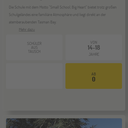
26
SEP
Die Schule mit dem Motto "Small School, Big Heart" bietet trotz großen
Jugendbildungsmesse JuBi
Schulgeländes eine familiäre Atmosphäre und liegt direkt an der
atemberaubenden Tasman Bay.
Mehr dazu
ONLINE
30
SEP
Schüleraustausch-Infoabend (Nordamerika)
VON
SCHÜLER
14-18
AUS
TAUSCH
JAHRE
Gräfelfing
10
OKT
Jugendbildungsmesse JuBi
AB
0
ONLINE
14
OKT
Schüleraustausch-Infoabend (Europa)
Stuttgart
17