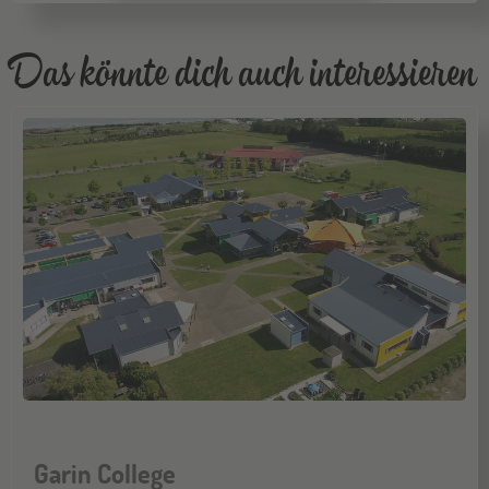
ONLINE
16
SEP
Schüleraustausch-Infoabend (Europa)
Das könnte dich auch interessieren
Köln
19
SEP
Jugendbildungsmesse JuBi
Bremen
19
SEP
Jugendbildungsmesse JuBi
Düsseldorf
26
SEP
Jugendbildungsmesse JuBi
Garin College
Mannheim