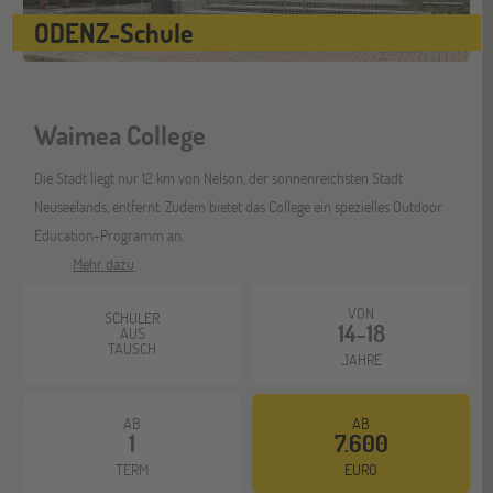
Nordamerika)
ODENZ-Schule
ONLINE
08
DEZ
Schüleraustausch-Infoabend (Europa)
Waimea College
Die Stadt liegt nur 12 km von Nelson, der sonnenreichsten Stadt
Neuseelands, entfernt. Zudem bietet das College ein spezielles Outdoor
ONLINE
21
Education-Programm an.
DEZ
Schüleraustausch-Infoabend (Ozeanien &
Nordamerika)
Mehr dazu
VON
SCHÜLER
14-18
AUS
TAUSCH
JAHRE
AB
AB
1
7.600
TERM
EURO