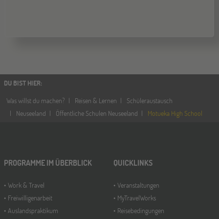
DU BIST HIER
:
Was willst du machen?
Reisen & Lernen
Schüleraustausch
Neuseeland
Öffentliche Schulen Neuseeland
Motueka High School
PROGRAMME IM ÜBERBLICK
QUICKLINKS
Work & Travel
Veranstaltungen
Freiwilligenarbeit
MyTravelWorks
Auslandspraktikum
Reisebedingungen