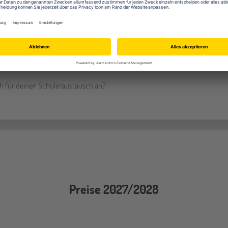
ht?
hr von Südafrika
h für deinen Schüleraustausch an?
Preise 2027/2028