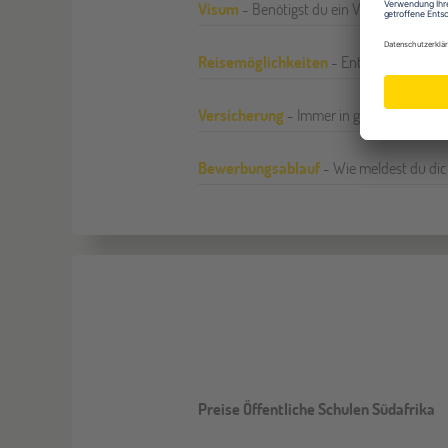
Visum
- Benötigst du ein Visum oder nic
Reisemöglichkeiten
- Entdecke noch me
Versicherung
- Immer in guten Händen!
Bewerbungsablauf
- Wie meldest du dic
Preise Öffentliche Schulen Südafrika