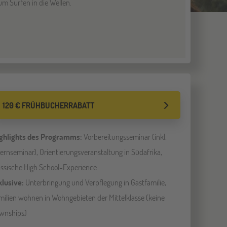
m Surfen in die Wellen.
120 € FRÜHBUCHERRABATT
ghlights des Programms:
Vorbereitungsseminar (inkl.
ternseminar), Orientierungsveranstaltung in Südafrika,
assische High School-Experience
klusive:
Unterbringung und Verpflegung in Gastfamilie,
milien wohnen in Wohngebieten der Mittelklasse (keine
wnships)