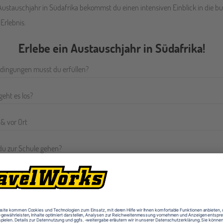
 Austauschjahr in Südafrika bekommst du einen intensiven Einblick in die b
Erlebnis.
Erlebe ein Austauschjahr in Südafrika!
dingungen musst du erfüllen?
eht es los?
& vor Ort
du zur Schule gehen?
s Schüleraustauschs?