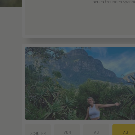
neuen Freunden spannen
VON
AB
AB
SCHÜLER