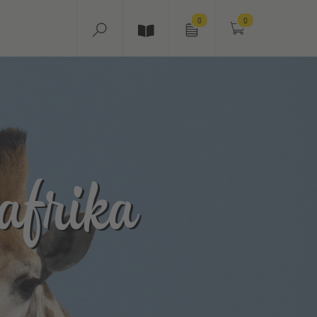
0
0
afrika