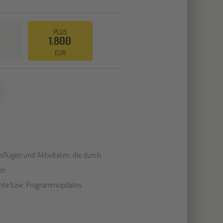
PLUS
1.800
EUR
sflügen und Aktivitäten, die durch
en
chte bzw. Programmupdates