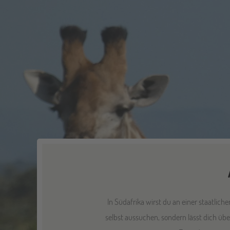
In Südafrika wirst du an einer staatlic
selbst aussuchen, sondern lässt dich üb