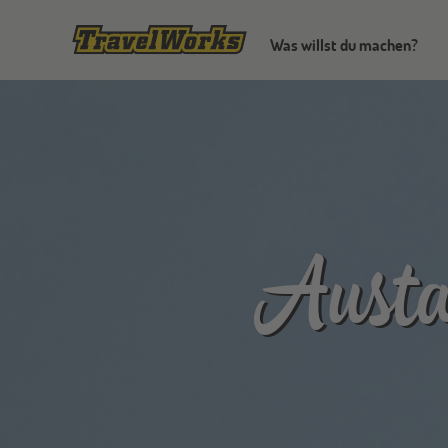
Was willst du machen?
Austa