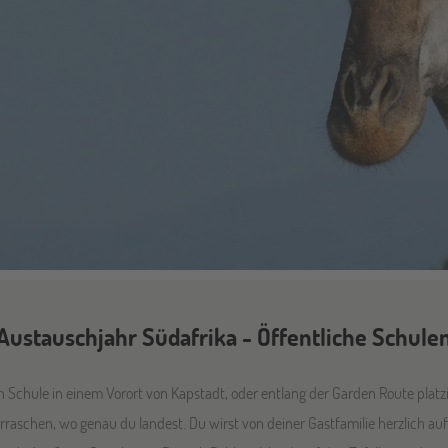
Austauschjahr Südafrika - Öffentliche Schule
hen Schule in einem Vorort von Kapstadt, oder entlang der Garden Route platzi
erraschen, wo genau du landest. Du wirst von deiner Gastfamilie herzlic