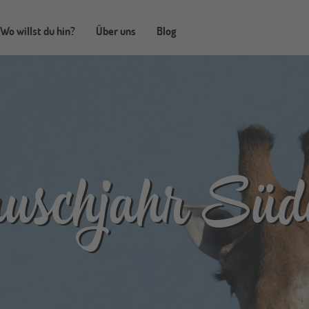
Wo willst du hin?
Über uns
Blog
uschjahr Süd