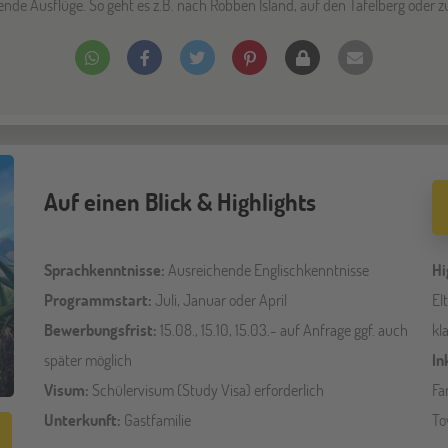
de Ausflüge. So geht es z.B. nach Robben Island, auf den Tafelberg oder zu
Auf einen Blick & Highlights
Sprachkenntnisse:
Ausreichende Englischkenntnisse
Hi
Programmstart:
Juli, Januar oder April
El
Bewerbungsfrist:
15.08., 15.10, 15.03.- auf Anfrage ggf. auch
kl
später möglich
In
Visum:
Schülervisum (Study Visa) erforderlich
Fa
Unterkunft:
Gastfamilie
To