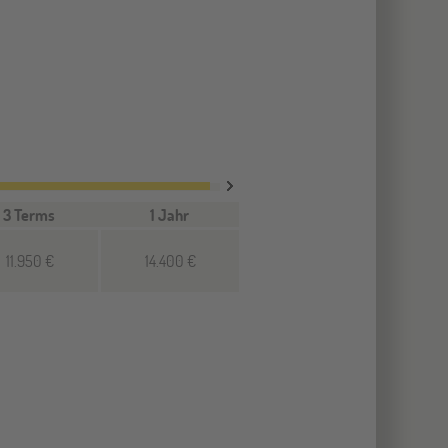
3 Terms
1 Jahr
11.950 €
14.400 €