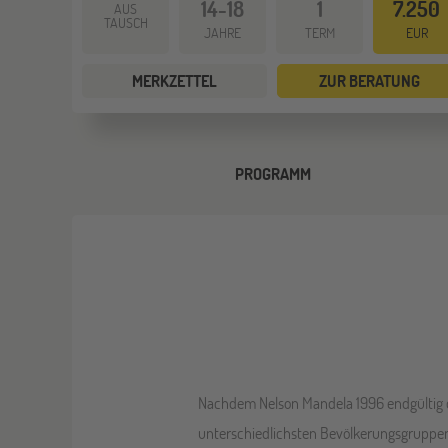
14-18
1
7.250
AUS
TAUSCH
JAHRE
TERM
EUR
MERKZETTEL
ZUR BERATUNG
PROGRAMM
Nachdem Nelson Mandela 1996 endgültig d
unterschiedlichsten Bevölkerungsgruppen 