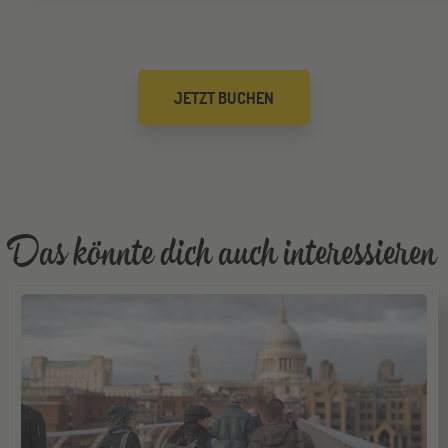
Düsseldorf
26
JETZT BUCHEN
SEP
Jugendbildungsmesse JuBi
Mannheim
26
SEP
Jugendbildungsmesse JuBi
Das könnte dich auch interessieren
ONLINE
29
SEP
Online-Infoabend: Ab ins Ausland
Gräfelfing
10
OKT
Jugendbildungsmesse JuBi