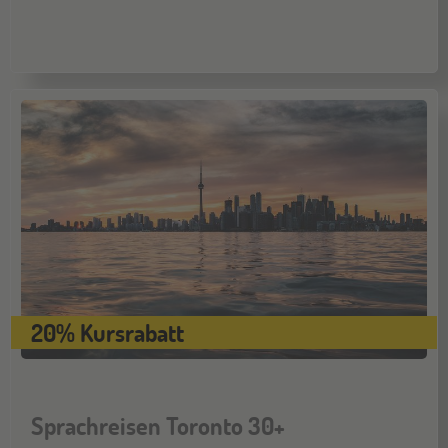
Hamburg
14
NOV
Jugendbildungsmesse JuBi
Münster
21
NOV
Jugendbildungsmesse JuBi
20% Kursrabatt
Sprachreisen Toronto 30+