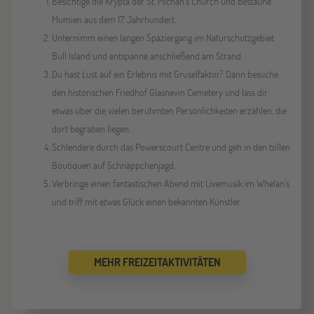
Besichtige die Krypta der St. Michan's Church und bestaune
Mumien aus dem 17. Jahrhundert.
Unternimm einen langen Spaziergang im Naturschutzgebiet
Bull Island und entspanne anschließend am Strand.
Du hast Lust auf ein Erlebnis mit Gruselfaktor? Dann besuche
den historischen Friedhof Glasnevin Cemetery und lass dir
etwas über die vielen berühmten Persönlichkeiten erzählen, die
dort begraben liegen.
Schlendere durch das Powerscourt Centre und geh in den tollen
Boutiquen auf Schnäppchenjagd.
Verbringe einen fantastischen Abend mit Livemusik im Whelan's
und triff mit etwas Glück einen bekannten Künstler.
MEHR FREIZEITAKTIVITÄTEN