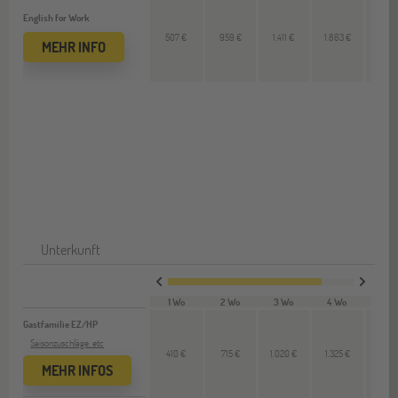
English for Work
507 €
959 €
1.411 €
1.863 €
452
MEHR INFO
Unterkunft
1 Wo
2 Wo
3 Wo
4 Wo
VL 
Gastfamilie EZ/HP
Saisonzuschläge, etc
410 €
715 €
1.020 €
1.325 €
320
MEHR INFOS