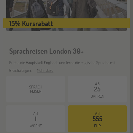
Stuttgart
17
15% Kursrabatt
OKT
Jugendbildungsmesse JuBi
Sprachreisen London 30+
Bochum
07
NOV
Jugendbildungsmesse JuBi
Erlebe die Hauptstadt Englands und lerne die englische Sprache mit
Gleichaltrigen.
Mehr dazu
Berlin
AB
07
SPRACH
25
NOV
REISEN
Jugendbildungsmesse JuBi
JAHREN
AB
AB
Hannover
14
1
555
NOV
Jugendbildungsmesse JuBi
WOCHE
EUR