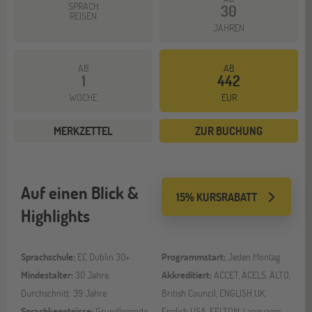
SPRACH
30
REISEN
JAHREN
AB
AB
1
442
WOCHE
EUR
MERKZETTEL
ZUR BUCHUNG
Auf einen Blick &
15% KURSRABATT
Highlights
Sprachschule:
EC Dublin 30+
Programmstart:
Jeden Montag
Mindestalter:
30 Jahre,
Akkreditiert:
ACCET, ACELS, ALTO,
Durchschnitt: 39 Jahre
British Council, ENGLISH UK,
Sprachkenntnisse:
Grundlegende
English USA, FELTOM, Languages