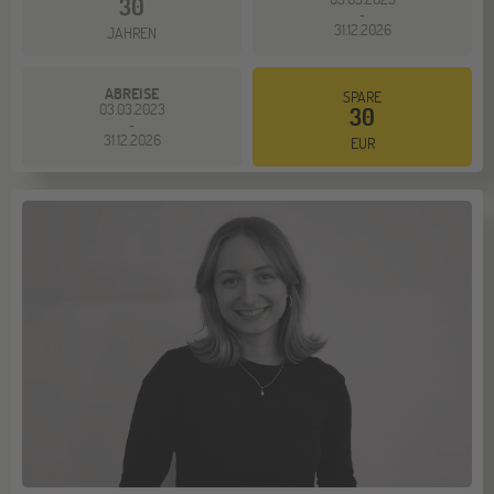
30
-
31.12.2026
JAHREN
ABREISE
SPARE
03.03.2023
30
-
31.12.2026
EUR