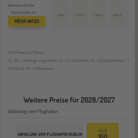
Wohnheim EZ/Bad
Saisonzuschläge, etc
555 €
1.005 €
1.455 €
1.905 €
460
MEHR INFOS
Alle Preise pro Person
VL-Wo = Verlängerungswoche, EZ = Einzelzimmer, DZ = Doppelzimmer, F =
Frühstück, HP = Halbpension
Weitere Preise für 2026/2027
Abholung vom Flughafen
PLUS
ABHOLUNG VOM FLUGHAFEN DUBLIN
160