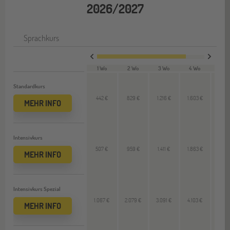
2026/2027
Sprachkurs
1 Wo
2 Wo
3 Wo
4 Wo
VL 
Standardkurs
442 €
829 €
1.216 €
1.603 €
387
MEHR INFO
Intensivkurs
507 €
959 €
1.411 €
1.863 €
452
MEHR INFO
Intensivkurs Spezial
1.067 €
2.079 €
3.091 €
4.103 €
1.012
MEHR INFO