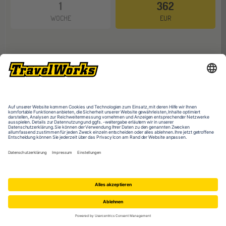
1
362
WOCHE
EUR
DU BIST HIER
:
Was willst du machen?
Reisen & Sprachen lernen
Sprachreisen für Erwachsene 16-99 J.
Sprachreisen Englisch
Irland
Dublin 30+
PROGRAMME IM ÜBERBLICK
QUICKLINKS