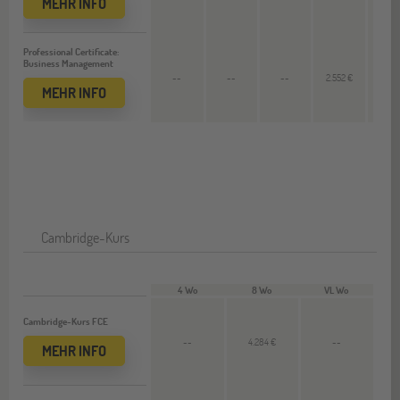
MEHR INFO
Professional Certificate:
Business Management
--
--
--
2.552 €
--
MEHR INFO
Cambridge-Kurs
4 Wo
8 Wo
VL Wo
Cambridge-Kurs FCE
--
4.284 €
--
MEHR INFO