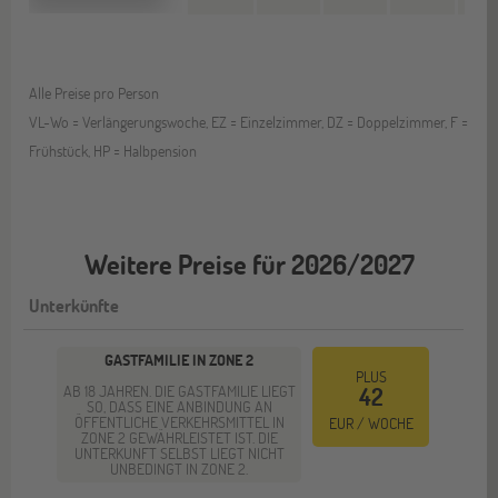
Alle Preise pro Person
VL-Wo = Verlängerungswoche, EZ = Einzelzimmer, DZ = Doppelzimmer, F =
Frühstück, HP = Halbpension
Weitere Preise für 2026/2027
Unterkünfte
GASTFAMILIE IN ZONE 2
PLUS
AB 18 JAHREN. DIE GASTFAMILIE LIEGT
42
SO, DASS EINE ANBINDUNG AN
ÖFFENTLICHE VERKEHRSMITTEL IN
EUR / WOCHE
ZONE 2 GEWÄHRLEISTET IST. DIE
UNTERKUNFT SELBST LIEGT NICHT
UNBEDINGT IN ZONE 2.