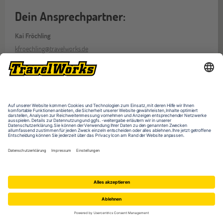
Dein Ansprechpartner:
Kai Fröchling
kfroechling@travelworks.de
+49 (0)251-98209-352
Erreichbarkeit: Mo - Fr, 9 - 17:30 Uhr
Bitte beachte unsere
Datenschutzerklärung
Zur Ansprechpartner Seite
Veranstaltungen
ONLINE
27
AUG
Online-Infoabend: Ab ins Ausland