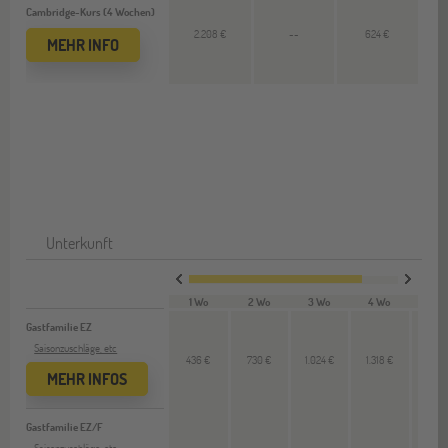
Cambridge-Kurs (4 Wochen)
2.208 €
--
624 €
MEHR INFO
Unterkunft
1 Wo
2 Wo
3 Wo
4 Wo
VL 
Gastfamilie EZ
Saisonzuschläge, etc
436 €
730 €
1.024 €
1.318 €
304
MEHR INFOS
Gastfamilie EZ/F
Saisonzuschläge, etc