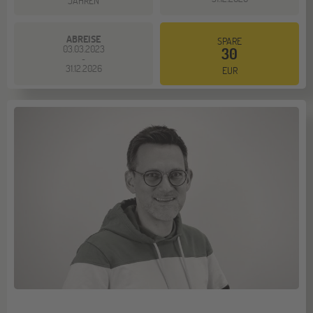
JAHREN
ABREISE
SPARE
03.03.2023
30
-
31.12.2026
EUR