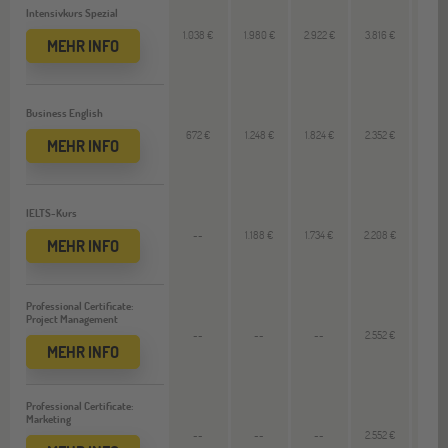
Intensivkurs Spezial
1.038 €
1.980 €
2.922 €
3.816 €
930
MEHR INFO
Business English
672 €
1.248 €
1.824 €
2.352 €
564
MEHR INFO
IELTS-Kurs
--
1.188 €
1.734 €
2.208 €
528
MEHR INFO
Professional Certificate:
Project Management
--
--
--
2.552 €
--
MEHR INFO
Professional Certificate:
Marketing
--
--
--
2.552 €
--