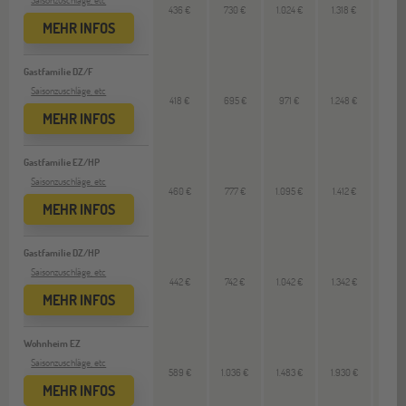
436 €
730 €
1.024 €
1.318 €
304
MEHR INFOS
Gastfamilie DZ/F
Saisonzuschläge, etc
418 €
695 €
971 €
1.248 €
286
MEHR INFOS
Gastfamilie EZ/HP
Saisonzuschläge, etc
460 €
777 €
1.095 €
1.412 €
327
MEHR INFOS
Gastfamilie DZ/HP
Saisonzuschläge, etc
442 €
742 €
1.042 €
1.342 €
310 
MEHR INFOS
Wohnheim EZ
Saisonzuschläge, etc
589 €
1.036 €
1.483 €
1.930 €
457
MEHR INFOS