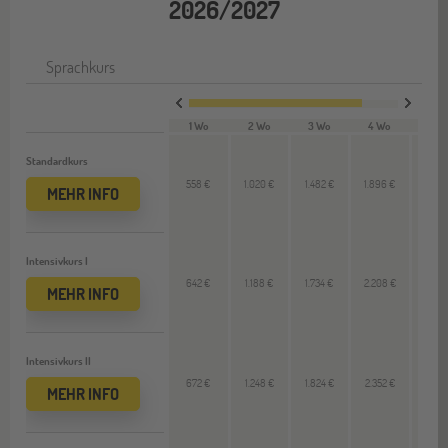
2026/2027
Sprachkurs
1 Wo
2 Wo
3 Wo
4 Wo
VL 
Standardkurs
558 €
1.020 €
1.482 €
1.896 €
450
MEHR INFO
Intensivkurs I
642 €
1.188 €
1.734 €
2.208 €
528
MEHR INFO
Intensivkurs II
672 €
1.248 €
1.824 €
2.352 €
564
MEHR INFO