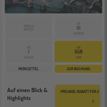
AB
SPRACH
16
REISEN
JAHREN
AB
AB
1
558
WOCHE
EUR
MERKZETTEL
ZUR BUCHUNG
Auf einen Blick &
FREUNDE-RABATT FÜR 2
Highlights