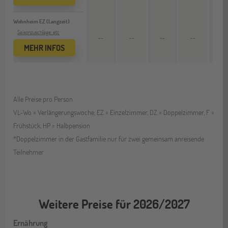
Wohnheim EZ (Langzeit)
Saisonzuschläge, etc
--
--
--
--
5.904
MEHR INFOS
Alle Preise pro Person
VL-Wo = Verlängerungswoche, EZ = Einzelzimmer, DZ = Doppelzimmer, F =
Frühstück, HP = Halbpension
*Doppelzimmer in der Gastfamilie nur für zwei gemeinsam anreisende
Teilnehmer
Weitere Preise für 2026/2027
Ernährung