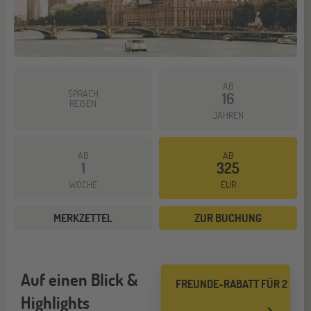
AB
SPRACH
16
REISEN
JAHREN
AB
AB
1
325
WOCHE
EUR
MERKZETTEL
ZUR BUCHUNG
Auf einen Blick &
FREUNDE-RABATT FÜR 2
Highlights