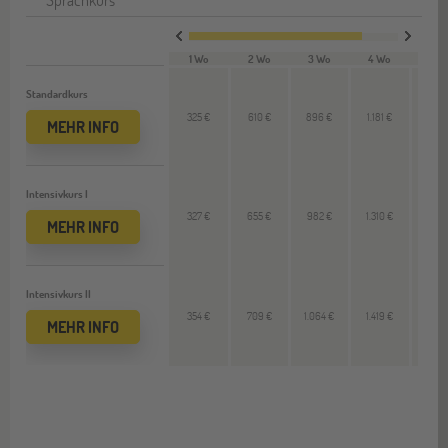
1 Wo
2 Wo
3 Wo
4 Wo
VL 
Standardkurs
325 €
610 €
896 €
1.181 €
300
MEHR INFO
Intensivkurs I
327 €
655 €
982 €
1.310 €
327
MEHR INFO
Intensivkurs II
354 €
709 €
1.064 €
1.419 €
354
MEHR INFO