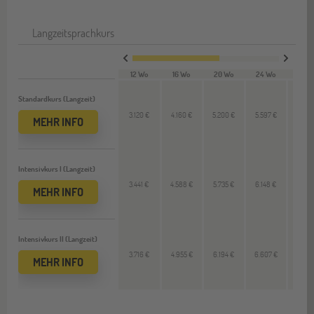
Langzeitsprachkurs
12 Wo
16 Wo
20 Wo
24 Wo
28 W
Standardkurs (Langzeit)
3.120 €
4.160 €
5.200 €
5.597 €
6.530
MEHR INFO
Intensivkurs I (Langzeit)
3.441 €
4.588 €
5.735 €
6.148 €
7.172
MEHR INFO
Intensivkurs II (Langzeit)
3.716 €
4.955 €
6.194 €
6.607 €
7.708
MEHR INFO