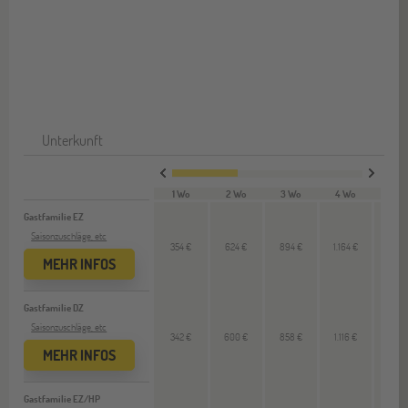
Unterkunft
1 Wo
2 Wo
3 Wo
4 Wo
12 W
Gastfamilie EZ
Saisonzuschläge, etc
354 €
624 €
894 €
1.164 €
--
MEHR INFOS
Gastfamilie DZ
Saisonzuschläge, etc
342 €
600 €
858 €
1.116 €
--
MEHR INFOS
Gastfamilie EZ/HP