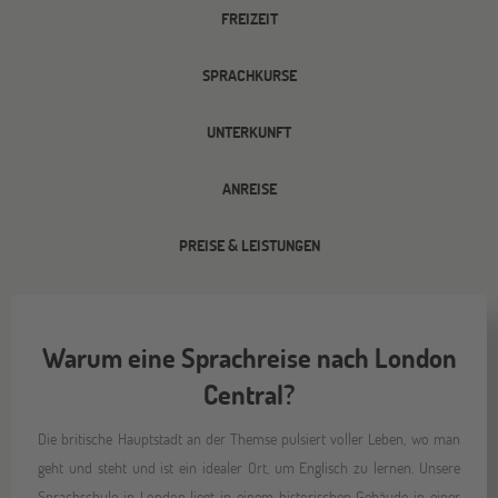
FREIZEIT
SPRACHKURSE
UNTERKUNFT
ANREISE
PREISE & LEISTUNGEN
Warum eine Sprachreise nach London
Central?
Die britische Hauptstadt an der Themse pulsiert voller Leben, wo man
geht und steht und ist ein idealer Ort, um Englisch zu lernen. Unsere
Sprachschule in London liegt in einem historischen Gebäude in einer