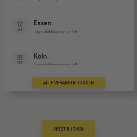
Essen
12
SEP
Jugendbildungsmesse JuBi
Köln
19
SEP
Jugendbildungsmesse JuBi
ALLE VERANSTALTUNGEN
Bremen
19
SEP
Jugendbildungsmesse JuBi
Düsseldorf
26
JETZT BUCHEN
SEP
Jugendbildungsmesse JuBi