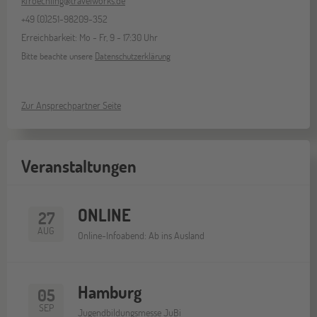
kfroechling@travelworks.de
+49 (0)251-98209-352
Erreichbarkeit: Mo - Fr, 9 - 17:30 Uhr
Bitte beachte unsere
Datenschutzerklärung
Zur Ansprechpartner Seite
Veranstaltungen
ONLINE
27
AUG
Online-Infoabend: Ab ins Ausland
Hamburg
05
SEP
Jugendbildungsmesse JuBi