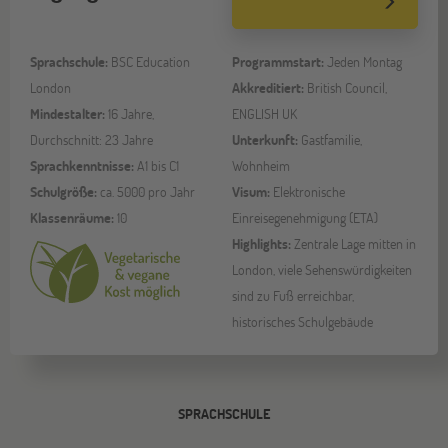
Sprachschule:
BSC Education
Programmstart:
Jeden Montag
London
Akkreditiert:
British Council,
Mindestalter:
16 Jahre,
ENGLISH UK
Durchschnitt: 23 Jahre
Unterkunft:
Gastfamilie,
Sprachkenntnisse:
A1 bis C1
Wohnheim
Schulgröße:
ca. 5000 pro Jahr
Visum:
Elektronische
Klassenräume:
10
Einreisegenehmigung (ETA)
Highlights:
Zentrale Lage mitten in
London, viele Sehenswürdigkeiten
sind zu Fuß erreichbar,
historisches Schulgebäude
SPRACHSCHULE