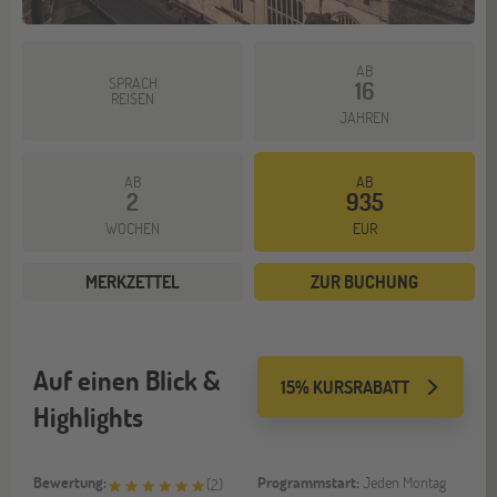
AB
SPRACH
16
REISEN
JAHREN
AB
AB
2
935
WOCHEN
EUR
MERKZETTEL
ZUR BUCHUNG
Auf einen Blick &
15% KURSRABATT
Highlights
Bewertung:
Programmstart:
Jeden Montag
(
2
)