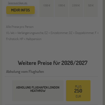
Saisonzuschläge, etc
1.050 €
1.550 €
2.050 €
525 €
MEHR INFOS
Alle Preise pro Person
VL-Wo = Verlängerungswoche, EZ = Einzelzimmer, DZ = Doppelzimmer, F =
Frühstück, HP = Halbpension
Weitere Preise für 2026/2027
Abholung vom Flughafen
PLUS
ABHOLUNG FLUGHAFEN LONDON
250
HEATHROW
EUR