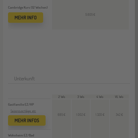
Cambridge Kurs (12 Wochen)
5.605 €
MEHR INFO
Unterkunft
2 Wo
3 Wo
4 Wo
VL Wo
Gastfamilie EZ/HP
Saisonzuschläge, etc
685 €
1.002 €
1.320 €
342 €
MEHR INFOS
Wohnheim EZ/Bad