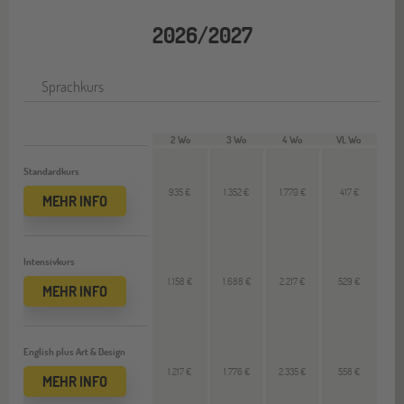
2026/2027
Sprachkurs
2 Wo
3 Wo
4 Wo
VL Wo
Standardkurs
935 €
1.352 €
1.770 €
417 €
MEHR INFO
Intensivkurs
1.158 €
1.688 €
2.217 €
529 €
MEHR INFO
English plus Art & Design
1.217 €
1.776 €
2.335 €
558 €
MEHR INFO