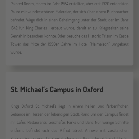
Painted Room, einem im Jahr 1564 erstellten, aber erst 1920 entdeckten
Raum mit wunderschönen Malereien, der sich über einem Buchmacher
befindet. Wage dich in einen Geheimgang unter der Stadt, der im Jahr
1642 für King Charles I erbaut wurde, damit er zu Kriegszeiten seine
Gemahlin besuchen konnte. Oder besuche das Historic Prison im Castle
Tower, das Mitte der 1990er Jahre im Hotel "Malmaison" umgebaut
wurde.
St. Michael´s Campus in Oxford
Kings Oxford St. Michael's liegt in einem hellen und farbenfrohen
Gebäude im Herzen der lebendigen Stadt. Rund um den Campus findet
ihr Cafés, Restaurants, Geschäfte, Parks und Bars. Nur wenige Schritte
entfernt befindet sich das Alfred Street Annexe mit zusätzlichen
Klassenräumen und das Kunststudio in der King Edward Street. Der St.