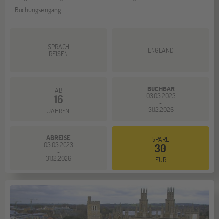
Buchungseingang.
SPRACH
ENGLAND
REISEN
BUCHBAR
AB
03.03.2023
16
-
31.12.2026
JAHREN
ABREISE
SPARE
03.03.2023
30
-
31.12.2026
EUR