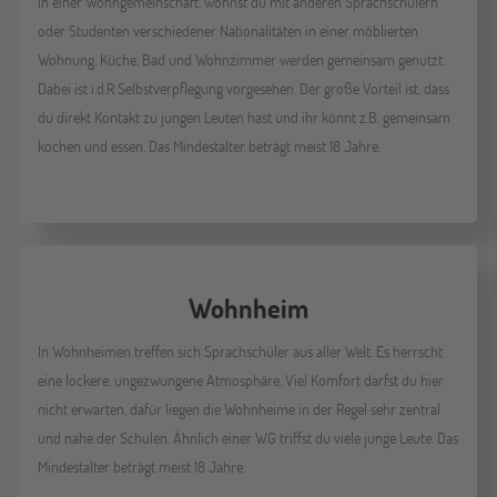
In einer Wohngemeinschaft, wohnst du mit anderen Sprachschülern
oder Studenten verschiedener Nationalitäten in einer möblierten
Wohnung. Küche, Bad und Wohnzimmer werden gemeinsam genutzt.
Dabei ist i.d.R Selbstverpflegung vorgesehen. Der große Vorteil ist, dass
du direkt Kontakt zu jungen Leuten hast und ihr könnt z.B. gemeinsam
kochen und essen. Das Mindestalter beträgt meist 18 Jahre.
Wohnheim
In Wohnheimen treffen sich Sprachschüler aus aller Welt. Es herrscht
eine lockere, ungezwungene Atmosphäre. Viel Komfort darfst du hier
nicht erwarten, dafür liegen die Wohnheime in der Regel sehr zentral
und nahe der Schulen. Ähnlich einer WG triffst du viele junge Leute. Das
Mindestalter beträgt meist 18 Jahre.