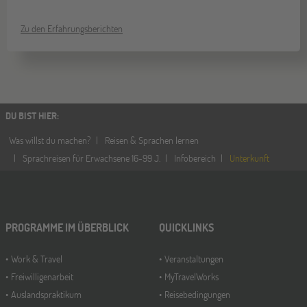
Zu den Erfahrungsberichten
DU BIST HIER
:
Was willst du machen?
Reisen & Sprachen lernen
Sprachreisen für Erwachsene 16-99 J.
Infobereich
Unterkunft
PROGRAMME IM ÜBERBLICK
QUICKLINKS
Work & Travel
Veranstaltungen
Freiwilligenarbeit
MyTravelWorks
Auslandspraktikum
Reisebedingungen