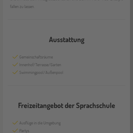
fallen zu lassen.
Ausstattung
Gemeinschaftsräume
Innenhof/Terrasse/Garten
Swimmingpool/Außenpool
Freizeitangebot der Sprachschule
Ausflüge in die Umgebung
Partys