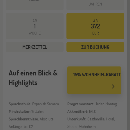
JAHREN
AB
AB
1
372
WOCHE
EUR
MERKZETTEL
ZUR BUCHUNG
Auf einen Blick &
15% WOHNHEIM-RABATT
Highlights
Sprachschule:
Expanish Sámara
Programmstart:
Jeden Montag
Mindestalter:
16 Jahre
Akkreditiert:
IALC
Sprachkenntnisse:
Absolute
Unterkunft:
Gastfamilie, Hotel,
Anfänger bis C2
Studio, Wohnheim