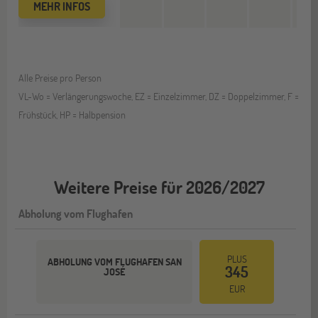
MEHR INFOS
Alle Preise pro Person
VL-Wo = Verlängerungswoche, EZ = Einzelzimmer, DZ = Doppelzimmer, F =
Frühstück, HP = Halbpension
Weitere Preise für 2026/2027
Abholung vom Flughafen
PLUS
ABHOLUNG VOM FLUGHAFEN SAN
345
JOSÉ
EUR