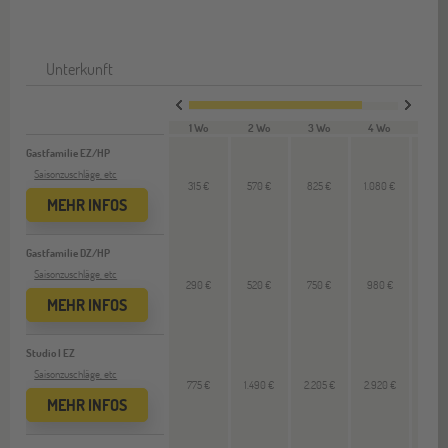
Unterkunft
1 Wo
2 Wo
3 Wo
4 Wo
VL 
Gastfamilie EZ/HP
Saisonzuschläge, etc
315 €
570 €
825 €
1.080 €
255
MEHR INFOS
Gastfamilie DZ/HP
Saisonzuschläge, etc
290 €
520 €
750 €
980 €
230
MEHR INFOS
Studio I EZ
Saisonzuschläge, etc
775 €
1.490 €
2.205 €
2.920 €
715 
MEHR INFOS