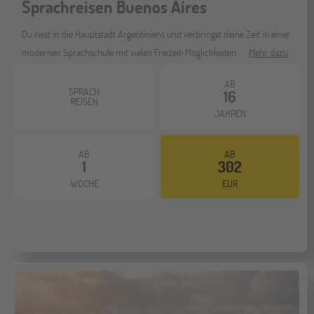
Sprachreisen Buenos Aires
Bochum
07
NOV
Jugendbildungsmesse JuBi
Du reist in die Hauptstadt Argentiniens und verbringst deine Zeit in einer
modernen Sprachschule mit vielen Freizeit-Möglichkeiten
Mehr dazu
Berlin
AB
07
SPRACH
16
NOV
REISEN
Jugendbildungsmesse JuBi
JAHREN
AB
AB
Hannover
14
1
302
NOV
Jugendbildungsmesse JuBi
WOCHE
EUR
Hamburg
14
NOV
Jugendbildungsmesse JuBi