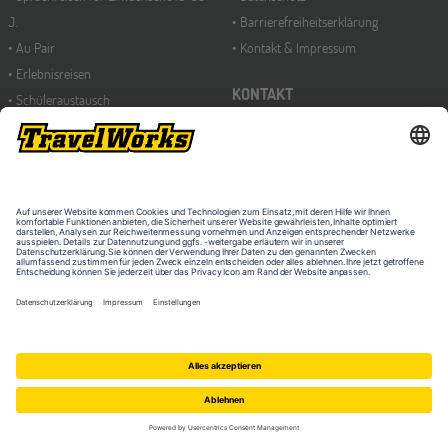
J.
Barrierefreiheitserklärung
Au Pair
Kontakt & Impressum
Erlebnisreisen
KONTAKT
Schüleraustausch
Sprachferien für Schüler 8-17 J.
Travelplus Group GmbH
Summer School
Am Mittelhafen 32
48155 Münster
Deutschland
Telefon: 0251-98209-330
E-Mail: info@travelworks.de
LÄNDERWECHSEL
FOLGE UNS BEI SOCIAL MEDIA