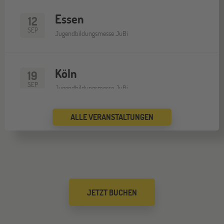
Essen
12
SEP
Jugendbildungsmesse JuBi
Köln
19
SEP
Jugendbildungsmesse JuBi
ALLE VERANSTALTUNGEN
Bremen
19
SEP
Jugendbildungsmesse JuBi
Düsseldorf
26
JETZT BUCHEN
SEP
Jugendbildungsmesse JuBi