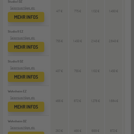
Studio I DZ
Saisonzuschläge, etc
417 €
775 €
1.132 €
1.490 €
357
MEHR INFOS
Studio II EZ
Saisonzuschläge, etc
755 €
1.450 €
2.145 €
2.840 €
695
MEHR INFOS
Studio II DZ
Saisonzuschläge, etc
407 €
755 €
1.102 €
1.450 €
347
MEHR INFOS
Wohnheim EZ
Saisonzuschläge, etc
466 €
872 €
1.278 €
1.684 €
406
MEHR INFOS
Wohnheim DZ
Saisonzuschläge, etc
263 €
466 €
669 €
872 €
203