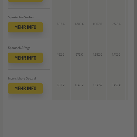
Spanisch & Surfen
697 €
1.302 €
1.907 €
2.512 €
620
MEHR INFO
Spanisch & Yoga
482 €
872 €
1.292 €
1.712 €
420
MEHR INFO
Intensivkurs Spezial
667 €
1.242 €
1.847 €
2.452 €
605
MEHR INFO