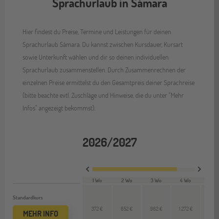
Sprachurlaub in Sámara
Hier findest du Preise, Termine und Leistungen für deinen
Sprachurlaub Sámara. Du kannst zwischen Kursdauer, Kursart
sowie Unterkunft wählen und dir so deinen individuellen
Sprachurlaub zusammenstellen. Durch Zusammenrechnen der
einzelnen Preise ermittelst du den Gesamtpreis deiner Sprachreise
(bitte beachte evtl. Zuschläge und Hinweise, die du unter "Mehr
Infos" angezeigt bekommst).
2026/2027
1 Wo
2 Wo
3 Wo
4 Wo
VL 
Standardkurs
372 €
652 €
962 €
1.272 €
310 
MEHR INFO