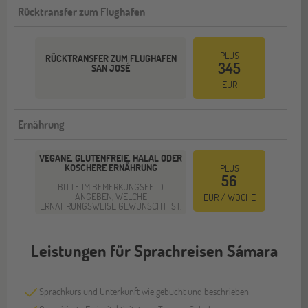
Rücktransfer zum Flughafen
PLUS
RÜCKTRANSFER ZUM FLUGHAFEN
345
SAN JOSÉ
EUR
Ernährung
VEGANE, GLUTENFREIE, HALAL ODER
KOSCHERE ERNÄHRUNG
PLUS
56
BITTE IM BEMERKUNGSFELD
ANGEBEN, WELCHE
EUR / WOCHE
ERNÄHRUNGSWEISE GEWÜNSCHT IST.
Leistungen für Sprachreisen Sámara
Sprachkurs und Unterkunft wie gebucht und beschrieben