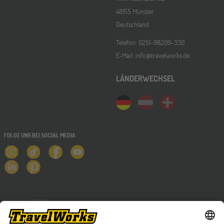
48155 Münster
Deutschland
Telefon: 0251-98209-330
E-Mail: info@travelworks.de
LÄNDERWECHSEL
FOLGE UNS BEI SOCIAL MEDIA
NEWSLETTER