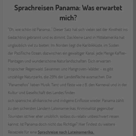
Sprachreisen Panama: Was erwartet
mich?
"Oh, wie schön ist Panama..." Dieser Satz hat sich vielen seit der Kindheit ins
Gedächtnis gebrannt und es stimmt. Das kleine Land in Mittelamerika hat
unglaublich viel zu bieten: Im Norden liegt die Karibikküste, im Süden
der Pazifische Ozean, dazwischen ein gewaltiger Kanal, jede Menge Kaffee-
Plantagen und wunderschöne Naturlandschaften. Dich erwarten
tropischer Regenwald, Savannen und Mangroven-Wälder - es gibt
unzählige Naturparks, die 29% der Landesfläche ausmachen. Die
"Panameños" lieben Musik, Tanz und Feste wie z.B. den Karneval und in der
Kultur und Gesellschaft des Landes finden
sich spanische, afrikanische und indigene Einflüsse wieder. Panama zählt
zu den sichersten Ländern Lateinamerikas. Kriminalität gegenüber
Touristen ist hier eher unüblich, sodass du relativ unbeschwert reisen
kannst. Ist Panama doch nicht das Richtige? Hier findest du weitere
Reiseziele für eine
Sprachreise nach Lateinamerika.