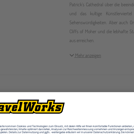
Patrick's Cathedral über die beeind
und das kultige Künstlervierte
Sehenswürdigkeiten. Aber auch Or
Cliffs of Moher und die lebhafte S
aus erreichen.
Mehr anzeigen
Ausstattung
Game Zone
Geträ
TV
WLAN