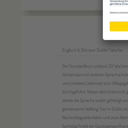
Englisch & Discover Dublin 1 Woche
Der Standardkurs umfasst 20 Wochen
Gemeinsam mit anderen Sprachschüler
verschiedene Lektionen zum Alltagsge
durchgeführt. Neben dem Unterricht gib
denen die Sprache weiter gefestigt wi
gemeinsame Walking Tour in Dublin st
Nachmittagsaktivitäten und zwei Aben
Samstag findet ein Ganztagesausflug i