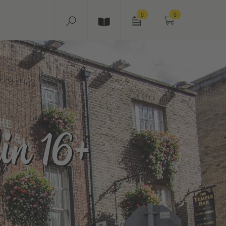
0
0
in 16+