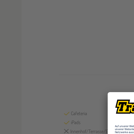
Cafeteria
iPads
Innenhof/Terrasse/Garten