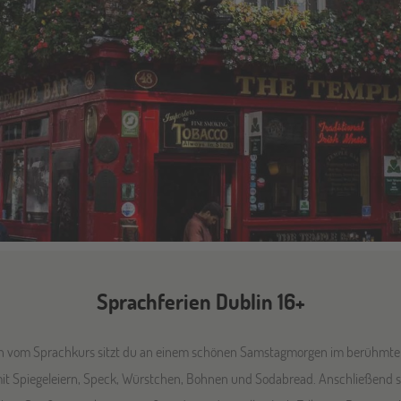
Sprachferien Dublin 16+
 vom Sprachkurs sitzt du an einem schönen Samstagmorgen im berühmten 
 mit Spiegeleiern, Speck, Würstchen, Bohnen und Sodabread. Anschließend sc