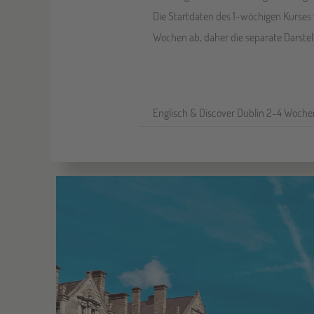
Die Startdaten des 1-wöchigen Kurses
Wochen ab, daher die separate Darstel
Englisch & Discover Dublin 2-4 Woch