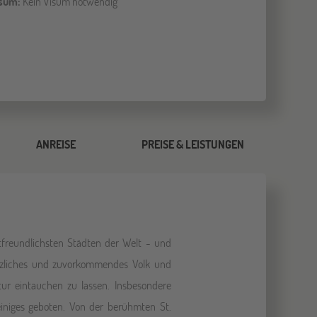
sum:
Kein Visum notwendig
ANREISE
PREISE & LEISTUNGEN
tfreundlichsten Städten der Welt - und
erzliches und zuvorkommendes Volk und
ultur eintauchen zu lassen. Insbesondere
einiges geboten. Von der berühmten St.