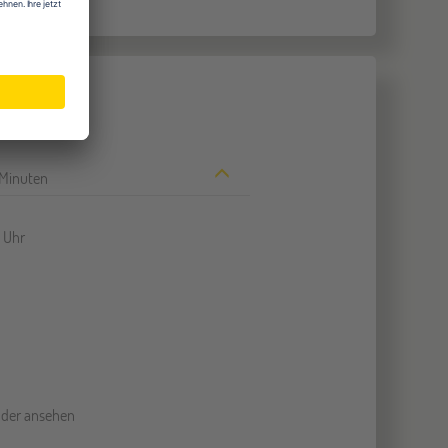
Minuten
5 Uhr
nder ansehen