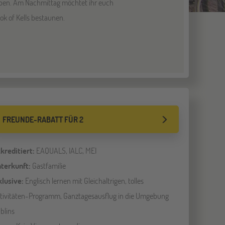
geben. Am Nachmittag möchtet ihr euch
k of Kells bestaunen.
FREUNDE-RABATT FÜR 2
kreditiert:
EAQUALS, IALC, MEI
terkunft:
Gastfamilie
klusive:
Englisch lernen mit Gleichaltrigen, tolles
tivitäten-Programm, Ganztagesausflug in die Umgebung
blins