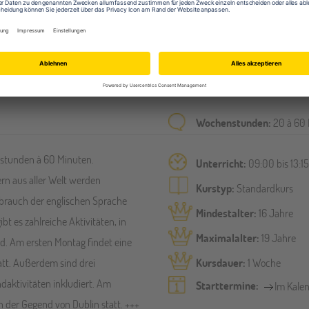
Englisch-Sprachkurse in Dublin
Wochenstunden:
20 à 60 
stunden à 60 Minuten.
Unterricht:
09:00 bis 13:1
n aus aller Welt werden
Kurstyp:
Standardkurs
brauch der englischen Sprache
Mindestalter:
16 Jahre
t es zahlreiche Aktivitäten, in
Maximalalter:
19 Jahre
rd. Am ersten Montag findet eine
Kursdauer:
1 Woche
att. Außerdem sind drei
daktivitäten inkludiert. Am
Starttermine:
Im Kale
n der Gegend von Dublin statt. +++