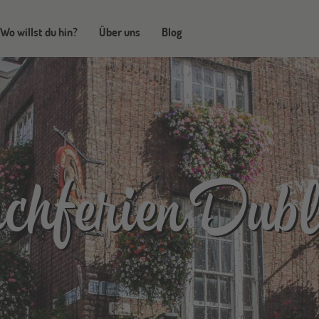
Wo willst du hin?
Über uns
Blog
hferien Dubl