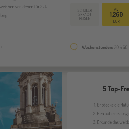
 weichen von denen für 2-4
AB
SCHÜLER
1.260
SPRACH
lung. +++
REISEN
EUR
en
Wochenstunden:
20 à 60 
5 Top-Fre
Entdecke die Natur
Geh auf eine ausgi
Erkunde das weltbe