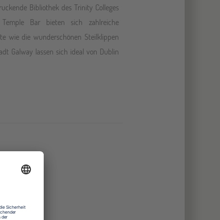
ruckende Bibliothek des Trinity Colleges
l Temple Bar bieten sich zahlreiche
te wie die wunderschönen Steilklippen
tadt Galway lassen sich ideal von Dublin
nkeautomat