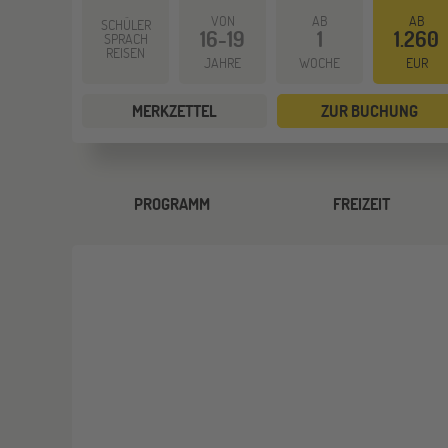
VON
AB
AB
SCHÜLER
16-19
1
1.260
SPRACH
REISEN
JAHRE
WOCHE
EUR
MERKZETTEL
ZUR BUCHUNG
PROGRAMM
FREIZEIT