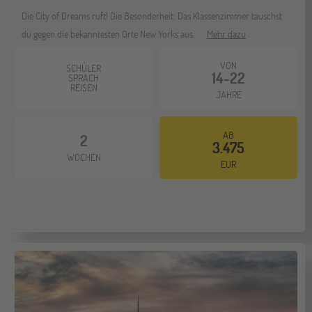
Die City of Dreams ruft! Die Besonderheit: Das Klassenzimmer tauschst
du gegen die bekanntesten Orte New Yorks aus.
Mehr dazu
VON
SCHÜLER
14-22
SPRACH
REISEN
JAHRE
AB
2
3.475
WOCHEN
EUR