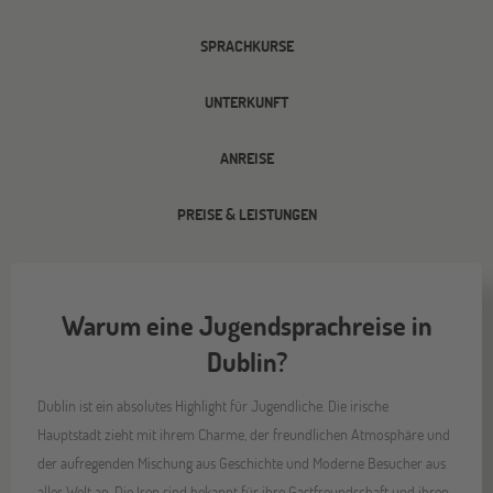
SPRACHKURSE
UNTERKUNFT
ANREISE
PREISE & LEISTUNGEN
Warum eine Jugendsprachreise in
Dublin?
Dublin ist ein absolutes Highlight für Jugendliche. Die irische
Hauptstadt zieht mit ihrem Charme, der freundlichen Atmosphäre und
der aufregenden Mischung aus Geschichte und Moderne Besucher aus
aller Welt an. Die Iren sind bekannt für ihre Gastfreundschaft und ihren