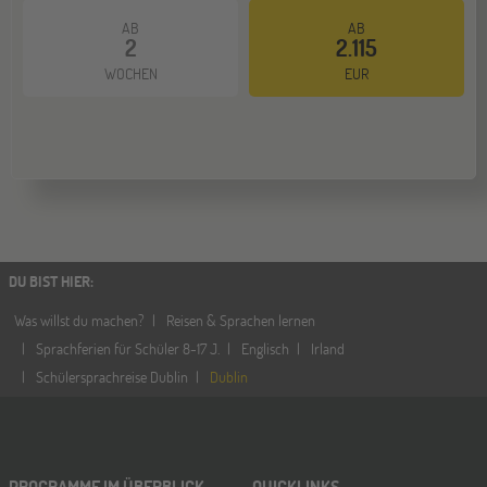
AB
AB
2
2.115
WOCHEN
EUR
DU BIST HIER
:
Was willst du machen?
Reisen & Sprachen lernen
Sprachferien für Schüler 8-17 J.
Englisch
Irland
Schülersprachreise Dublin
Dublin
PROGRAMME IM ÜBERBLICK
QUICKLINKS