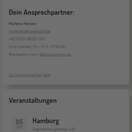
Dein Ansprechpartner:
Marlene Meiners
mmeiners@travelworks.de
+49 (0)251-98209-353
Erreichbarkeit: Mo - Fr, 9 - 17:30 Uhr
Bitte beachte unsere
Datenschutzerklärung
Zur Ansprechpartner Seite
Veranstaltungen
Hamburg
05
SEP
Jugendbildungsmesse JuBi