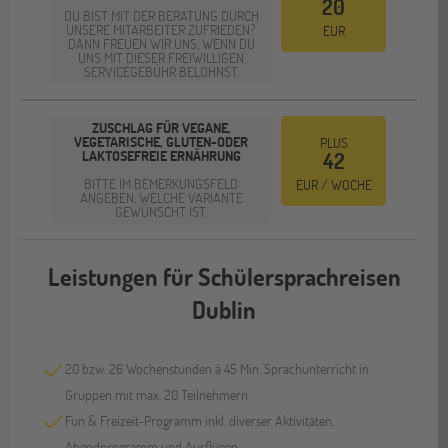
20
DU BIST MIT DER BERATUNG DURCH
UNSERE MITARBEITER ZUFRIEDEN?
EUR
DANN FREUEN WIR UNS, WENN DU
UNS MIT DIESER FREIWILLIGEN
SERVICEGEBÜHR BELOHNST.
ZUSCHLAG FÜR VEGANE,
VEGETARISCHE, GLUTEN-ODER
PLUS
LAKTOSEFREIE ERNÄHRUNG
42
BITTE IM BEMERKUNGSFELD
EUR / WOCHE
ANGEBEN, WELCHE VARIANTE
GEWÜNSCHT IST.
Leistungen für Schülersprachreisen
Dublin
20 bzw. 26 Wochenstunden à 45 Min. Sprachunterricht in
Gruppen mit max. 20 Teilnehmern
Fun & Freizeit-Programm inkl. diverser Aktivitäten,
Abendprogramm und Ausflügen