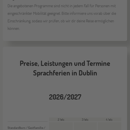
Die angebotenen Programme sind nicht in jedem Fall für Personen mit
eingeschränkter Mobilität geeignet. Bitte informiere uns vorab über die
Einschränkung, sodass wir prüfen, ob wir dir deine Reise ermöglichen
können.
Preise, Leistungen und Termine
Sprachferien in Dublin
2026/2027
2 Wo
3 Wo
4 Wo
Standardkurs / Gastfamilie /