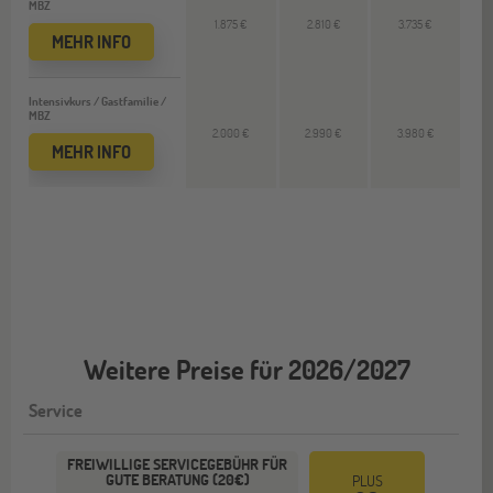
MBZ
1.875 €
2.810 €
3.735 €
MEHR INFO
Intensivkurs / Gastfamilie /
MBZ
2.000 €
2.990 €
3.980 €
MEHR INFO
Weitere Preise für 2026/2027
Service
FREIWILLIGE SERVICEGEBÜHR FÜR
GUTE BERATUNG (20€)
PLUS