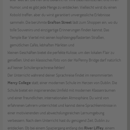
Humor, und es gibt jede Menge zu entdecken. Vielleicht wirst du einen
Kobold treffen, aber du wirst garantiert unvergessliche Erlebnisse
sammeln. Die berühmte
Grafton Street
lädt zum Shoppen ein, wo du
tolle Souvenirs und einzigartige Erinnerungen finden kannst. Das
Temple Bar Viertel mit seinen kopfsteingepflasterten Straßen,
gemütlichen Cafés, lebhaften Märkten und
kleinen Geschäften bietet die perfekte Kulisse, um den lokalen Flair zu
genießen. Und ein klassisches Foto von der Ha´Penny Bridge darf natürlich
auf keiner Schülersprachreise fehlen!
Der Unterricht während deiner Sprachreise findet im renommierten
Mercy College
statt, einer modernen Schule im Herzen von Dublin. Die
Schule bietet ein inspirierendes Umfeld mit modernen Klassenräumen
und einer freundlichen, internationalen Atmosphäre. Du wirst von
erfahrenen Lehrern unterrichtet und kannst deine Sprachkenntnisse in
einer motivierenden und abwechslungsreichen Lernumgebung
verbessern. Nach dem Unterricht hast du genügend Zeit, Dublin zu
entdecken. Ob bei einem Spaziergang entlang des
River Liffey
, einem