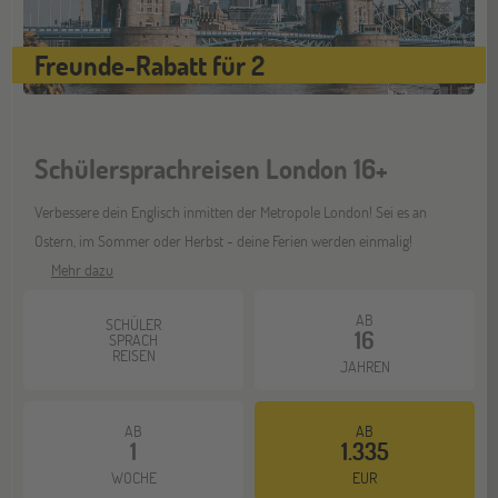
Berlin
07
Freunde-Rabatt für 2
NOV
Jugendbildungsmesse JuBi
Schülersprachreisen London 16+
Hannover
14
NOV
Jugendbildungsmesse JuBi
Verbessere dein Englisch inmitten der Metropole London! Sei es an
Ostern, im Sommer oder Herbst - deine Ferien werden einmalig!
Mehr dazu
Hamburg
14
NOV
AB
SCHÜLER
Jugendbildungsmesse JuBi
16
SPRACH
REISEN
JAHREN
Münster
21
AB
AB
NOV
1
1.335
Jugendbildungsmesse JuBi
WOCHE
EUR