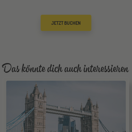
Mannheim
26
JETZT BUCHEN
SEP
Jugendbildungsmesse JuBi
Gräfelfing
10
OKT
Jugendbildungsmesse JuBi
Das könnte dich auch interessieren
Stuttgart
17
OKT
Jugendbildungsmesse JuBi
Bochum
07
NOV
Jugendbildungsmesse JuBi