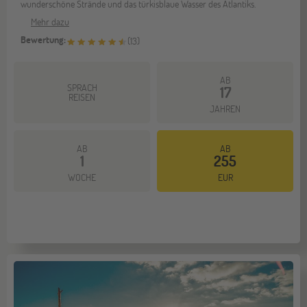
wunderschöne Strände und das türkisblaue Wasser des Atlantiks.
Mehr dazu
Bewertung:
(
13
)
AB
SPRACH
17
REISEN
JAHREN
AB
AB
1
255
WOCHE
EUR