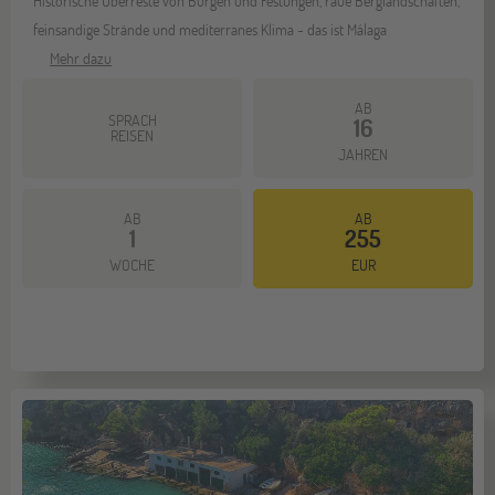
Historische Überreste von Burgen und Festungen, raue Berglandschaften,
feinsandige Strände und mediterranes Klima - das ist Málaga
Mehr dazu
AB
SPRACH
16
REISEN
JAHREN
AB
AB
1
255
WOCHE
EUR