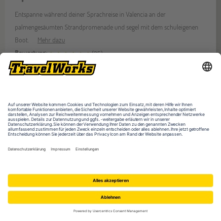
Entspanne während deiner Sprachreise in Valencia an der
palmengesäumten Strandpromenade und segel mit dem schuleigenen
Boot.
Mehr dazu
Bewertung:
(
35
)
AB
SPRACH
16
REISEN
JAHREN
AB
AB
1
315
WOCHE
EUR