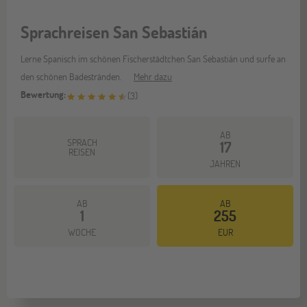
Sprachreisen San Sebastián
Lerne Spanisch im schönen Fischerstädtchen San Sebastián und surfe an
den schönen Badestränden.
Mehr dazu
Bewertung:
(
3
)
AB
SPRACH
17
REISEN
JAHREN
AB
AB
1
255
WOCHE
EUR