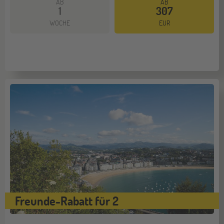
AB
AB
1
307
WOCHE
EUR
Freunde-Rabatt für 2