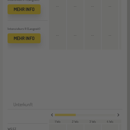
--
--
--
--
2.948
MEHR INFO
Intensivkurs II (Langzeit)
--
--
--
--
3.704
MEHR INFO
Unterkunft
1 Wo
2 Wo
3 Wo
4 Wo
12 W
WG EZ