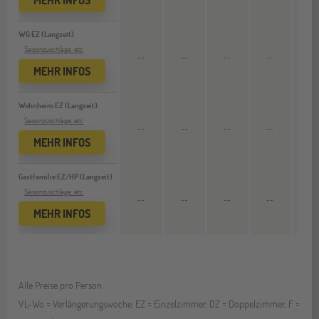
WG EZ (Langzeit)
Saisonzuschläge, etc
--
--
--
--
4.105
MEHR INFOS
Wohnheim EZ (Langzeit)
Saisonzuschläge, etc
--
--
--
--
6.013
MEHR INFOS
Gastfamilie EZ/HP (Langzeit)
Saisonzuschläge, etc
--
--
--
--
4.141
MEHR INFOS
Alle Preise pro Person
VL-Wo = Verlängerungswoche, EZ = Einzelzimmer, DZ = Doppelzimmer, F =