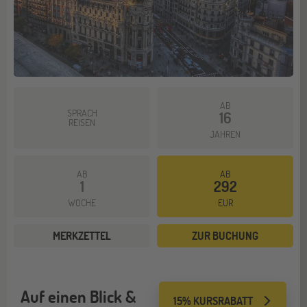
AB
SPRACH
16
REISEN
JAHREN
AB
AB
1
292
WOCHE
EUR
MERKZETTEL
ZUR BUCHUNG
Auf einen Blick &
15% KURSRABATT