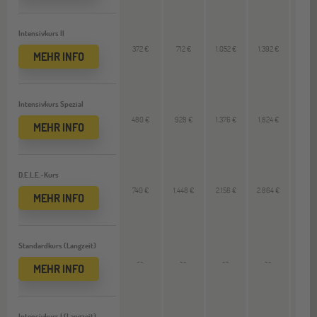
Intensivkurs II
372 €
712 €
1.052 €
1.392 €
--
MEHR INFO
Intensivkurs Spezial
480 €
928 €
1.376 €
1.824 €
--
MEHR INFO
D.E.L.E.-Kurs
740 €
1.448 €
2.156 €
2.864 €
--
MEHR INFO
Standardkurs (Langzeit)
--
--
--
--
2.624
MEHR INFO
Intensivkurs I (Langzeit)