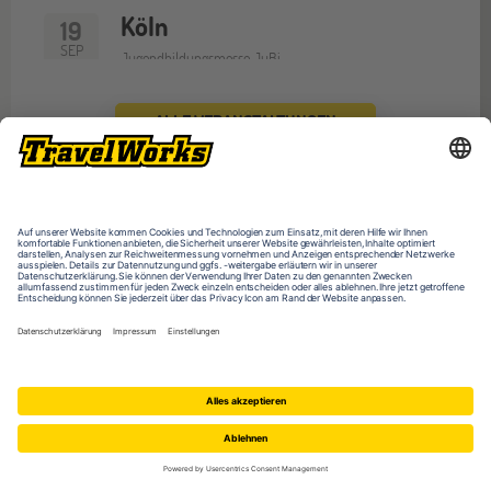
Köln
19
SEP
Jugendbildungsmesse JuBi
ALLE VERANSTALTUNGEN
Bremen
19
SEP
Jugendbildungsmesse JuBi
Düsseldorf
26
JETZT BUCHEN
SEP
Jugendbildungsmesse JuBi
Mannheim
26
SEP
Jugendbildungsmesse JuBi
Das könnte dich auch interessieren