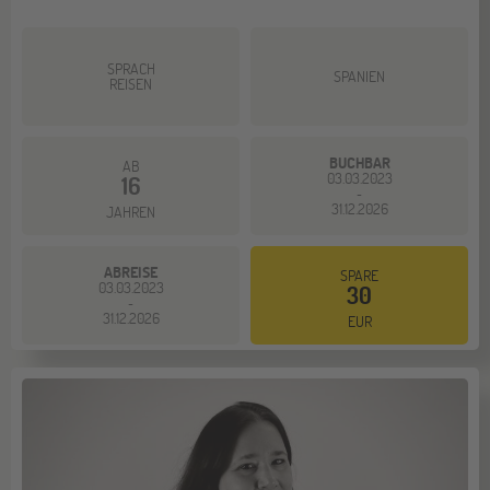
SPRACH
SPANIEN
REISEN
BUCHBAR
AB
03.03.2023
16
-
31.12.2026
JAHREN
ABREISE
SPARE
03.03.2023
30
-
31.12.2026
EUR