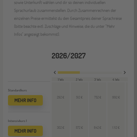
sowie Unterkunft wählen und dir so deinen individuellen
Sprachurlaub zusammenstellen. Durch Zusammenrechnen der
einzelnen Preise ermittelst du den Gesamtpreis deiner Sprachreise
(bitte beachte evtl. Zuschläge und Hinweise, die du unter "Mehr
Infos" angezeigt bekommst).
2026/2027
1 Wo
2 Wo
3 Wo
4 Wo
12 W
Standardkurs
292 €
512 €
752 €
992 €
--
MEHR INFO
Intensivkurs I
302 €
572 €
842 €
1.112 €
--
MEHR INFO