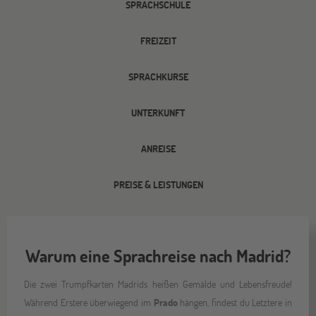
SPRACHSCHULE
FREIZEIT
SPRACHKURSE
UNTERKUNFT
ANREISE
PREISE & LEISTUNGEN
Warum eine Sprachreise nach Madrid?
Die zwei Trumpfkarten Madrids heißen Gemälde und Lebensfreude!
Während Erstere überwiegend im
Prado
hängen, findest du Letztere in