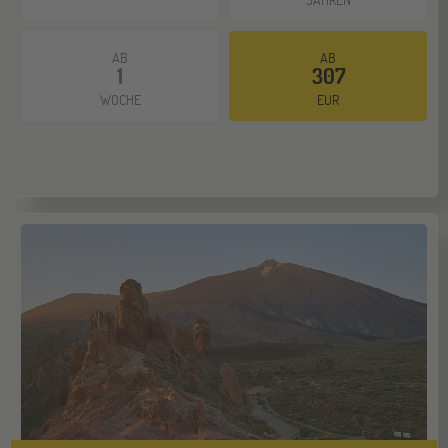
Hannover
14
NOV
Jugendbildungsmesse JuBi
AB
AB
1
307
WOCHE
EUR
Hamburg
14
NOV
Jugendbildungsmesse JuBi
Münster
21
NOV
Jugendbildungsmesse JuBi