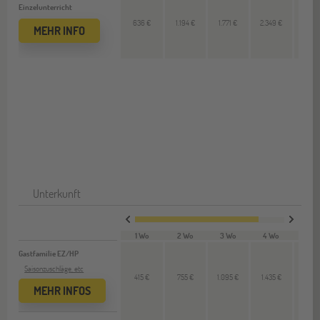
Einzelunterricht
636 €
1.194 €
1.771 €
2.349 €
578
MEHR INFO
Unterkunft
1 Wo
2 Wo
3 Wo
4 Wo
VL 
Gastfamilie EZ/HP
Saisonzuschläge, etc
415 €
755 €
1.095 €
1.435 €
350
MEHR INFOS