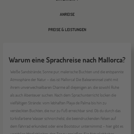
ANREISE
PREISE & LEISTUNGEN
Warum eine Sprachreise nach Mallorca?
Weiße Sandstrände, Sonne pur, malerische Buchten und die entspannte
Atmosphäre der Natur – das ist Mallorca! Die Baleareninsel zieht mit
ihrem unverwechselbaren Charme all diejenigen an, die sowohl Ruhe
als auch Abenteuer suchen. Nach dem Sprachunterricht locken die
vielfältigen Strände: vom lebhaften Playa de Palma bis hin zu
versteckten Buchten, die nur zu Fuß erreichbar sind. Ob du durch das
türkisfarbene Wasser schnorchelst, die beeindruckenden Felsen auf
dem Fahrrad erkundest oder eine Bootstour unternimmst – hier gibt es
unzählige Möglichkeiten, den Tag zu genießen. Für Naturliebhaber