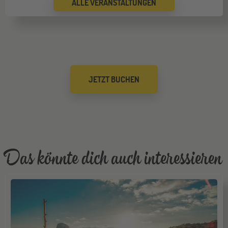
ALLE VERANSTALTUNGEN
Bremen
19
SEP
Jugendbildungsmesse JuBi
Düsseldorf
26
JETZT BUCHEN
SEP
Jugendbildungsmesse JuBi
Mannheim
26
SEP
Jugendbildungsmesse JuBi
Das könnte dich auch interessieren
ONLINE
29
SEP
Online-Infoabend: Ab ins Ausland