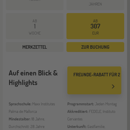
JAHREN
AB
AB
1
307
WOCHE
EUR
MERKZETTEL
ZUR BUCHUNG
Auf einen Blick &
FREUNDE-RABATT FÜR 2
Highlights
Sprachschule:
Maxx Institutes
Programmstart:
Jeden Montag
Palma de Mallorca
Akkreditiert:
FEDELE, Instituto
Mindestalter:
18 Jahre,
Cervantes
Durchschnitt: 28 Jahre
Unterkunft:
Gastfamilie,