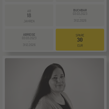
BUCHBAR
AB
03.03.2023
18
-
31.12.2026
JAHREN
ABREISE
SPARE
03.03.2023
30
-
31.12.2026
EUR