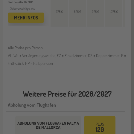
Gastfamilie DZ/HP
Saisonzuschläge, etc
375 €
675 €
975 €
1.275 €
310 
MEHR INFOS
Alle Preise pro Person
VL-Wo = Verlängerungswoche, EZ = Einzelzimmer, DZ = Doppelzimmer, F =
Frühstück, HP = Halbpension
Weitere Preise für 2026/2027
Abholung vom Flughafen
ABHOLUNG VOM FLUGHAFEN PALMA
PLUS
DE MALLORCA
120