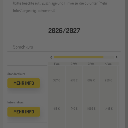
(bitte beachte evtl. Zuschläge und Hinweise, die du unter "Mehr
Infos" angezeigt bekommst).
2026/2027
Sprachkurs
1 Wo
2 Wo
3 Wo
4 Wo
VL 
Standardkurs
307 €
478 €
699 €
920 €
221 
MEHR INFO
Intensivkurs
418 €
740 €
1.093 €
1.445 €
342
MEHR INFO