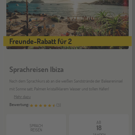
Gräfelfing
10
OKT
Jugendbildungsmesse JuBi
Stuttgart
17
Freunde-Rabatt für 2
OKT
Jugendbildungsmesse JuBi
Sprachreisen Ibiza
Bochum
07
NOV
Jugendbildungsmesse JuBi
Nach dem Sprachkurs ab an die weißen Sandstrände der Baleareninsel
mit Sonne satt, Palmen kristallklarem Wasser und tollen Häfen!
Mehr dazu
Berlin
07
Bewertung:
(
3
)
NOV
Jugendbildungsmesse JuBi
AB
SPRACH
18
REISEN
JAHREN