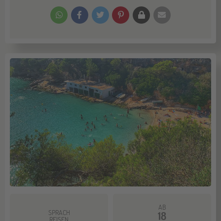
AB
SPRACH
18
REISEN