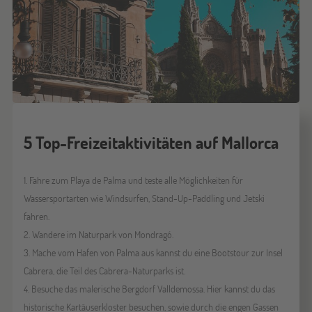
5 Top-Freizeitaktivitäten auf Mallorca
1. Fahre zum Playa de Palma und teste alle Möglichkeiten für
Wassersportarten wie Windsurfen, Stand-Up-Paddling und Jetski
fahren.
2. Wandere im Naturpark von Mondragó.
3. Mache vom Hafen von Palma aus kannst du eine Bootstour zur Insel
Cabrera, die Teil des Cabrera-Naturparks ist.
4. Besuche das malerische Bergdorf Valldemossa. Hier kannst du das
historische Kartäuserkloster besuchen, sowie durch die engen Gassen