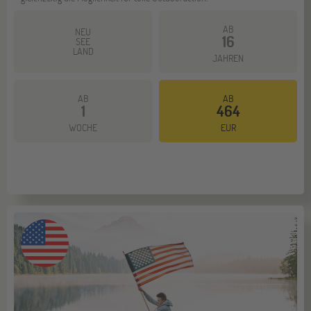
AB
NEU
16
SEE
LAND
JAHREN
AB
AB
1
464
Mehr dazu
WOCHE
EUR