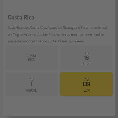
Costa Rica
Costa Rica, die „Reiche Küste“ zwischen Nicaragua & Panama, verbindet
die Möglichkeit, in exotischer Atmosphäre Spanisch zu lernen und an
sonnenverwöhnten Stränden unter Palmen zu relaxen.
AB
COSTA
16
RICA
JAHREN
AB
AB
1
139
Mehr dazu
WOCHE
EUR