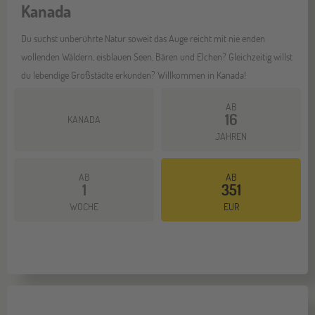
Kanada
Du suchst unberührte Natur soweit das Auge reicht mit nie enden
wollenden Wäldern, eisblauen Seen, Bären und Elchen? Gleichzeitig willst
du lebendige Großstädte erkunden? Willkommen in Kanada!
AB
16
KANADA
JAHREN
AB
AB
1
351
Mehr dazu
WOCHE
EUR