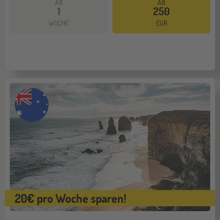
AB
AB
1
250
Mehr dazu
WOCHE
EUR
20€ pro Woche sparen!