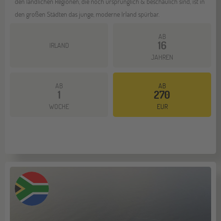
den ländlichen Regionen, die noch ursprünglich & beschaulich sind, ist in
den großen Städten das junge, moderne Irland spürbar.
AB
16
IRLAND
JAHREN
AB
AB
1
270
Mehr dazu
WOCHE
EUR