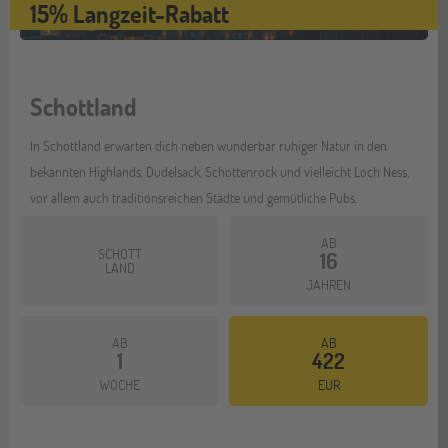
15% Langzeit-Rabatt
Schottland
In Schottland erwarten dich neben wunderbar ruhiger Natur in den
bekannten Highlands, Dudelsack, Schottenrock und vielleicht Loch Ness,
vor allem auch traditionsreichen Städte und gemütliche Pubs.
AB
SCHOTT
16
LAND
JAHREN
AB
AB
1
422
Mehr dazu
WOCHE
EUR