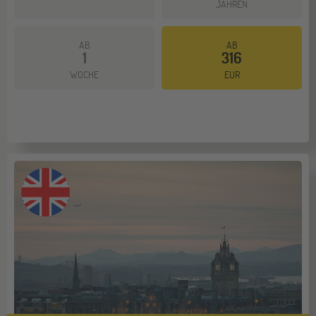
JAHREN
AB
AB
1
316
Mehr dazu
WOCHE
EUR