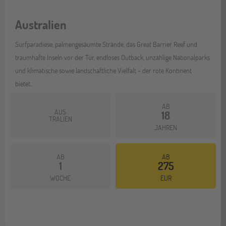
Australien
Surfparadiese, palmengesäumte Strände, das Great Barrier Reef und
traumhafte Inseln vor der Tür, endloses Outback, unzählige Nationalparks
und klimatische sowie landschaftliche Vielfalt - der rote Kontinent
bietet...
AB
AUS
18
TRALIEN
JAHREN
AB
AB
1
275
Mehr dazu
WOCHE
EUR