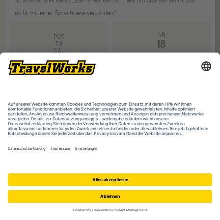
nicht mit einer Sprachreise verbinden?
AB
POR
18
TU
GAL
JAHREN
AB
AB
1
230
Mehr dazu
WOCHE
EUR