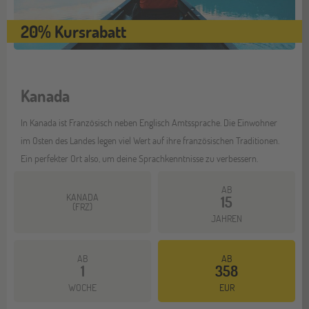
20% Kursrabatt
Kanada
In Kanada ist Französisch neben Englisch Amtssprache. Die Einwohner
im Osten des Landes legen viel Wert auf ihre französischen Traditionen.
Ein perfekter Ort also, um deine Sprachkenntnisse zu verbessern.
AB
KANADA
15
(FRZ)
JAHREN
AB
AB
1
358
Mehr dazu
WOCHE
EUR