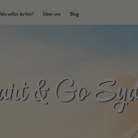
Wo willst du hin?
Über uns
Blog
art & Go Syd