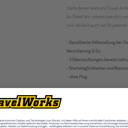
Starte deinen Work and Travel-Aufe
Go-Paket! Wir unterstützen dich vor
sind natürlich auch vor Ort jederzeit 
Detaillierte Hilfestellung bei 
Versicherung & Co.
3 Übernachtungen bereits inklu
Startmöglichkeiten und Nutzun
ohne Flug
Details zum Start & Go-Paket in Australien
tart in Sydney