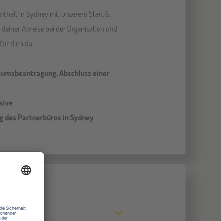
nthalt in Sydney mit unserem Start &
 deiner Abreise bei der Organisation und
für dich da.
Visumsbeantragung, Abschluss einer
sive
g des Partnerbüros in Sydney