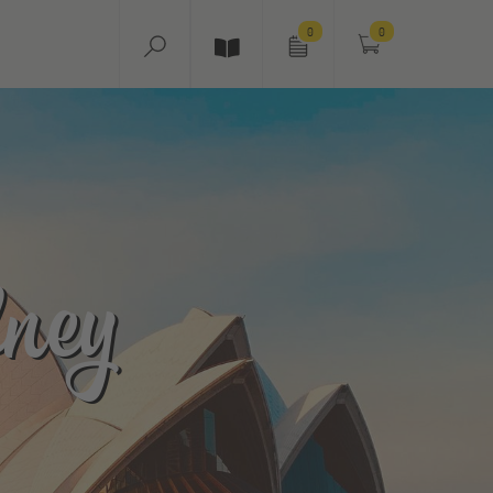
0
0
ney