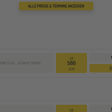
ALLE PREISE & TERMINE ANZEIGEN
AB
580
OHNE FLUG -
JE NACH TERMIN
Z
EUR
AB