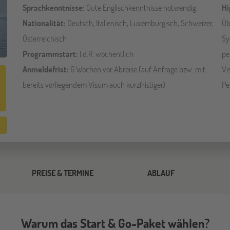
Sprachkenntnisse:
Gute Englischkenntnisse notwendig.
Hi
Nationalität:
Deutsch, Italienisch, Luxemburgisch, Schweizer,
Üb
Österreichisch
Sy
Programmstart:
I.d.R. wöchentlich
pe
Anmeldefrist:
6 Wochen vor Abreise (auf Anfrage bzw. mit
Vi
bereits vorliegendem Visum auch kurzfristiger)
Pe
PREISE & TERMINE
ABLAUF
Warum das Start & Go-Paket wählen?