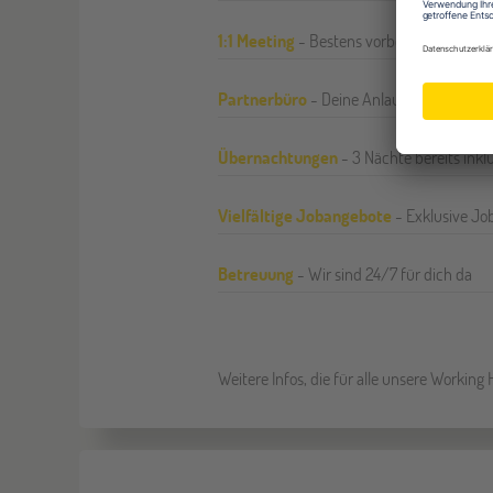
1:1 Meeting
- Bestens vorbereitet
Partnerbüro
- Deine Anlaufstelle in Aust
Übernachtungen
- 3 Nächte bereits inkl
Vielfältige Jobangebote
- Exklusive J
Betreuung
- Wir sind 24/7 für dich da
Weitere Infos, die für alle unsere Workin