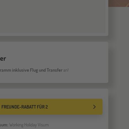
fer
amm inklusive Flug und Transfer
an!
FREUNDE-RABATT FÜR 2
sum:
Working Holiday Visum