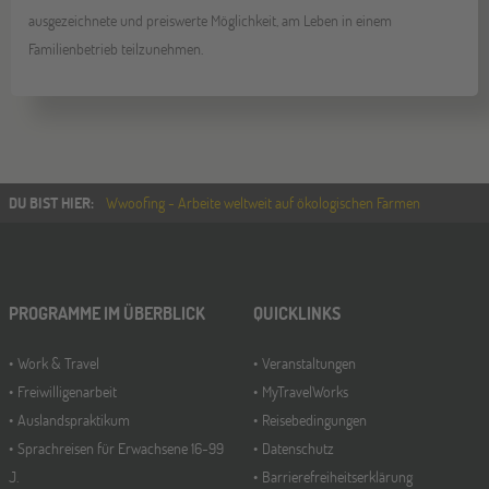
ausgezeichnete und preiswerte Möglichkeit, am Leben in einem
Familienbetrieb teilzunehmen.
DU BIST HIER
:
Wwoofing - Arbeite weltweit auf ökologischen Farmen
PROGRAMME IM ÜBERBLICK
QUICKLINKS
Work & Travel
Veranstaltungen
Freiwilligenarbeit
MyTravelWorks
Auslandspraktikum
Reisebedingungen
Sprachreisen für Erwachsene 16-99
Datenschutz
J.
Barrierefreiheitserklärung