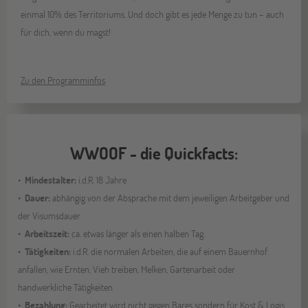
einmal 10% des Territoriums. Und doch gibt es jede Menge zu tun – auch
für dich, wenn du magst!
Zu den Programminfos
WWOOF - die Quickfacts:
Mindestalter:
i.d.R. 18 Jahre
Dauer:
abhängig von der Absprache mit dem jeweiligen Arbeitgeber und
der Visumsdauer
Arbeitszeit:
ca. etwas länger als einen halben Tag.
Tätigkeiten:
i.d.R. die normalen Arbeiten, die auf einem Bauernhof
anfallen, wie Ernten, Vieh treiben, Melken, Gartenarbeit oder
handwerkliche Tätigkeiten
Bezahlung:
Gearbeitet wird nicht gegen Bares sondern für Kost & Logis.