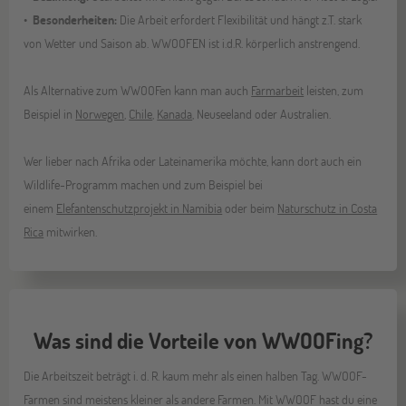
Besonderheiten:
Die Arbeit erfordert Flexibilität und hängt z.T. stark
von Wetter und Saison ab. WWOOFEN ist i.d.R. körperlich anstrengend.
Als Alternative zum WWOOFen kann man auch
Farmarbeit
leisten, zum
Beispiel in
Norwegen
,
Chile
,
Kanada
, Neuseeland oder Australien.
Wer lieber nach Afrika oder Lateinamerika möchte, kann dort auch ein
Wildlife-Programm machen und zum Beispiel bei
einem
Elefantenschutzprojekt in Namibia
oder beim
Naturschutz in Costa
Rica
mitwirken.
Was sind die Vorteile von WWOOFing?
Die Arbeitszeit beträgt i. d. R. kaum mehr als einen halben Tag. WWOOF-
Farmen sind meistens kleiner als andere Farmen. Mit WWOOF hast du eine