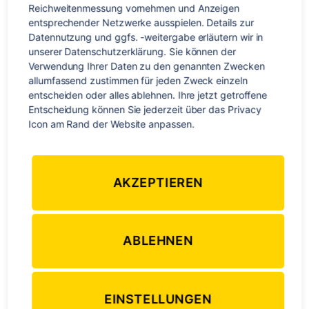
Reichweitenmessung vornehmen und Anzeigen 
entsprechender Netzwerke ausspielen. Details zur 
Gastfamilie
,
Reisetipps
,
Schüleraustausch
Schlagwörter
Datennutzung und ggfs. -weitergabe erläutern wir in 
unserer Datenschutzerklärung. Sie können der 
Verwendung Ihrer Daten zu den genannten Zwecken 
allumfassend zustimmen für jeden Zweck einzeln 
Kategorien
entscheiden oder alles ablehnen. Ihre jetzt getroffene 
OZEANIEN
REISETIPPS
Entscheidung können Sie jederzeit über das Privacy 
Tamaras Megatrip –
Icon am Rand der Website anpassen.
Erlebnisreise Australien
AKZEPTIEREN
Von
Steffi Stadon
30. September 2019
Beitragsautor
Veröffentlichungsdatum
zu
1 Kommentar
Tamaras
ABLEHNEN
Megatrip
–
Erlebnisreise
Australien
EINSTELLUNGEN