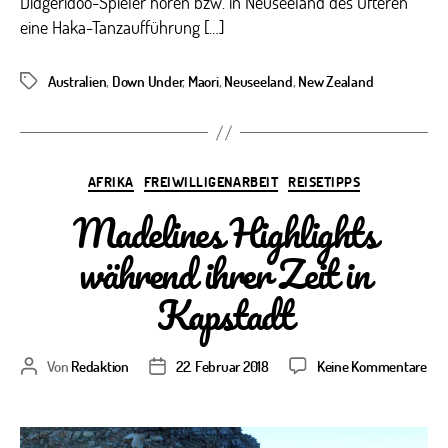
Didgeridoo-Spieler hören bzw. in Neuseeland des Öfteren
eine Haka-Tanzaufführung […]
Australien
,
Down Under
,
Maori
,
Neuseeland
,
New Zealand
Schlagwörter
Kategorien
AFRIKA
FREIWILLIGENARBEIT
REISETIPPS
Madelines Highlights
während ihrer Zeit in
Kapstadt
zu
Von
Redaktion
22. Februar 2018
Keine Kommentare
Beitragsautor
Veröffentlichungsdatum
Mad
Hig
wäh