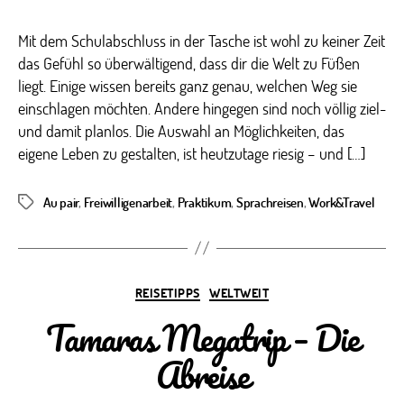
Mit dem Schulabschluss in der Tasche ist wohl zu keiner Zeit
das Gefühl so überwältigend, dass dir die Welt zu Füßen
liegt. Einige wissen bereits ganz genau, welchen Weg sie
einschlagen möchten. Andere hingegen sind noch völlig ziel-
und damit planlos. Die Auswahl an Möglichkeiten, das
eigene Leben zu gestalten, ist heutzutage riesig – und […]
Au pair
,
Freiwilligenarbeit
,
Praktikum
,
Sprachreisen
,
Work&Travel
Schlagwörter
Kategorien
REISETIPPS
WELTWEIT
Tamaras Megatrip – Die
Abreise