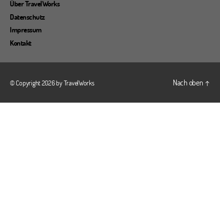
Über TravelWorks
Datenschutz
Impressum
Kontakt
Nach oben
↑
© Copyright 2026 by
TravelWorks