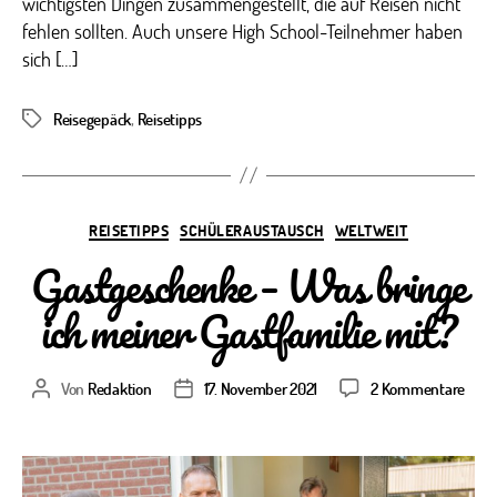
wichtigsten Dingen zusammengestellt, die auf Reisen nicht
fehlen sollten. Auch unsere High School-Teilnehmer haben
sich […]
Reisegepäck
,
Reisetipps
Schlagwörter
Kategorien
REISETIPPS
SCHÜLERAUSTAUSCH
WELTWEIT
Gastgeschenke – Was bringe
ich meiner Gastfamilie mit?
zu
Von
Redaktion
17. November 2021
2 Kommentare
Beitragsautor
Veröffentlichungsdatum
Gast
–
Was
brin