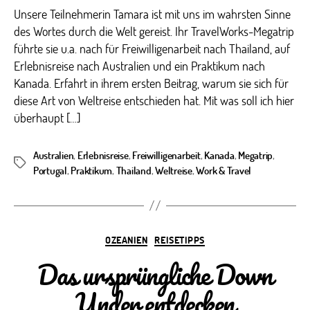
Unsere Teilnehmerin Tamara ist mit uns im wahrsten Sinne
des Wortes durch die Welt gereist. Ihr TravelWorks-Megatrip
führte sie u.a. nach für Freiwilligenarbeit nach Thailand, auf
Erlebnisreise nach Australien und ein Praktikum nach
Kanada. Erfahrt in ihrem ersten Beitrag, warum sie sich für
diese Art von Weltreise entschieden hat. Mit was soll ich hier
überhaupt […]
Australien
,
Erlebnisreise
,
Freiwilligenarbeit
,
Kanada
,
Megatrip
,
Schlagwörter
Portugal
,
Praktikum
,
Thailand
,
Weltreise
,
Work & Travel
Kategorien
OZEANIEN
REISETIPPS
Das ursprüngliche Down
Under entdecken