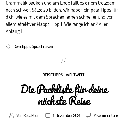
Grammatik pauken und am Ende fällt es einem trotzdem
noch schwer, Sätze zu bilden. Wir haben ein paar Tipps für
dich, wie es mit dem Sprachen lernen schneller und vor
allem effektiver klappt. Tipp 1: Wie fange ich an? Aller
Anfang […]
Reisetipps
,
Sprachreisen
Schlagwörter
Kategorien
REISETIPPS
WELTWEIT
Die Packliste für deine
nächste Reise
zu
Von
Redaktion
1. Dezember 2021
2 Kommentare
Beitragsautor
Veröffentlichungsdatum
Die