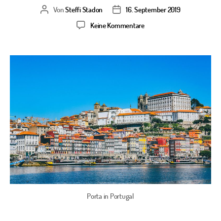
Von
Steffi Stadon
16. September 2019
Beitragsautor
Veröffentlichungsdatum
zu
Keine Kommentare
Tamaras
Megatrip
–
Die
Abreise
Porta in Portugal