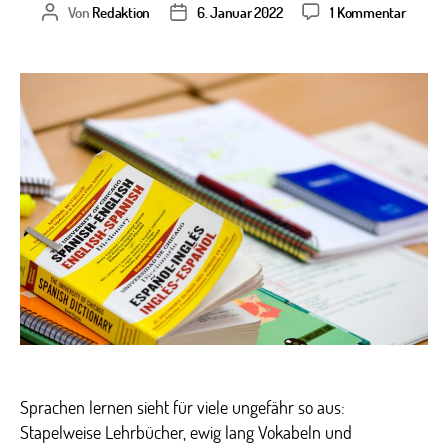
zu
Von
Redaktion
6. Januar 2022
1 Kommentar
Beitragsautor
Veröffentlichungsdatum
5
Tipps
zum
Sprach
lernen
Sprachen lernen sieht für viele ungefähr so aus:
Stapelweise Lehrbücher, ewig lang Vokabeln und