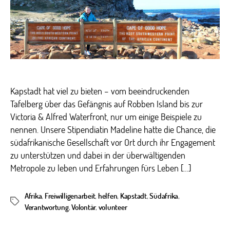
ihre
Zeit
in
Kap
Kapstadt hat viel zu bieten – vom beeindruckenden
Tafelberg über das Gefängnis auf Robben Island bis zur
Victoria & Alfred Waterfront, nur um einige Beispiele zu
nennen. Unsere Stipendiatin Madeline hatte die Chance, die
südafrikanische Gesellschaft vor Ort durch ihr Engagement
zu unterstützen und dabei in der überwältigenden
Metropole zu leben und Erfahrungen fürs Leben […]
Afrika
,
Freiwilligenarbeit
,
helfen
,
Kapstadt
,
Südafrika
,
Schlagwörter
Verantwortung
,
Volontär
,
volunteer