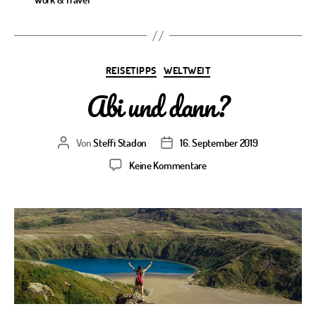
Kategorien
REISETIPPS
WELTWEIT
Abi und dann?
Von
Steffi Stadon
16. September 2019
Beitragsautor
Veröffentlichungsdatum
zu
Keine Kommentare
Abi
und
dann?