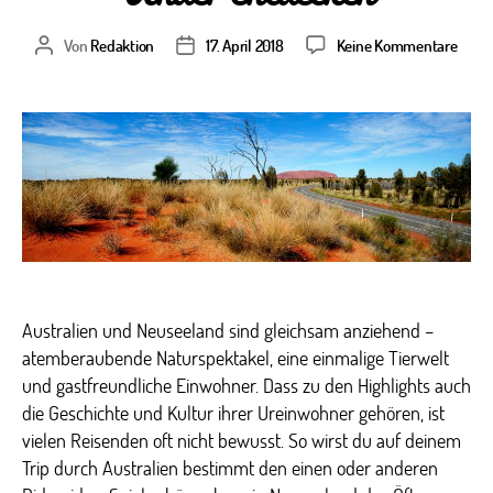
zu
Von
Redaktion
17. April 2018
Keine Kommentare
Beitragsautor
Veröffentlichungsdatum
Das
urspr
Down
Unde
entd
Australien und Neuseeland sind gleichsam anziehend –
atemberaubende Naturspektakel, eine einmalige Tierwelt
und gastfreundliche Einwohner. Dass zu den Highlights auch
die Geschichte und Kultur ihrer Ureinwohner gehören, ist
vielen Reisenden oft nicht bewusst. So wirst du auf deinem
Trip durch Australien bestimmt den einen oder anderen