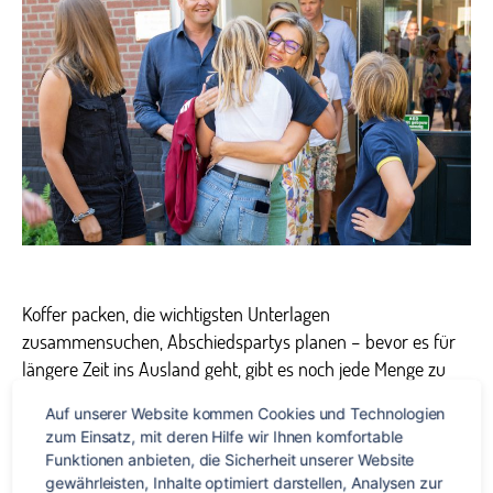
ich
mein
Gastf
mit?
Koffer packen, die wichtigsten Unterlagen
zusammensuchen, Abschiedspartys planen – bevor es für
längere Zeit ins Ausland geht, gibt es noch jede Menge zu
tun und zu bedenken. Und dann wäre da noch die Frage
Auf unserer Website kommen Cookies und Technologien 
nach den Gastgeschenken. Wir haben einige nützliche Tipps
zum Einsatz, mit deren Hilfe wir Ihnen komfortable 
für dich, was du deiner Gastfamilie mitbringen kannst.
Funktionen anbieten, die Sicherheit unserer Website 
Süßigkeiten gehen immer Gastgeschenke sind […]
gewährleisten, Inhalte optimiert darstellen, Analysen zur 