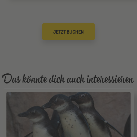
Jugendbildungsmesse JuBi
Düsseldorf
26
JETZT BUCHEN
SEP
Jugendbildungsmesse JuBi
Mannheim
26
SEP
Jugendbildungsmesse JuBi
Das könnte dich auch interessieren
ONLINE
29
SEP
Online-Infoabend: Ab ins Ausland
Gräfelfing
10
OKT
Jugendbildungsmesse JuBi