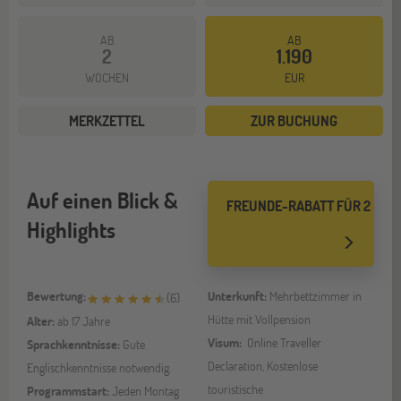
AB
AB
2
1.190
WOCHEN
EUR
MERKZETTEL
ZUR BUCHUNG
Auf einen Blick &
FREUNDE-RABATT FÜR 2
Highlights
Bewertung:
Unterkunft:
Mehrbettzimmer in
(
6
)
Hütte mit Vollpension
Alter:
ab 17 Jahre
Visum:
Online Traveller
Sprachkenntnisse:
Gute
Declaration, Kostenlose
Englischkenntnisse notwendig.
touristische
Programmstart:
Jeden Montag