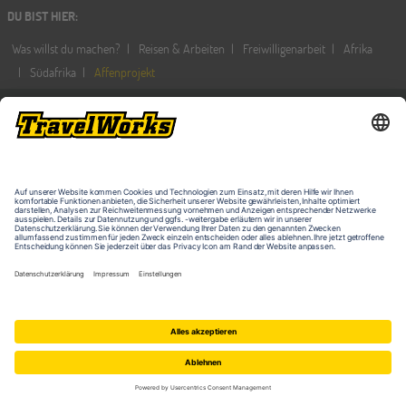
DU BIST HIER
:
Was willst du machen?
Reisen & Arbeiten
Freiwilligenarbeit
Afrika
Südafrika
Affenprojekt
PROGRAMME IM ÜBERBLICK
QUICKLINKS
Work & Travel
Veranstaltungen
Freiwilligenarbeit
MyTravelWorks
Auslandspraktikum
Reisebedingungen
Sprachreisen für Erwachsene 16-99
Datenschutz
J.
Barrierefreiheitserklärung
Au Pair
Kontakt & Impressum
Erlebnisreisen
KONTAKT
Schüleraustausch
Sprachferien für Schüler 8-17 J.