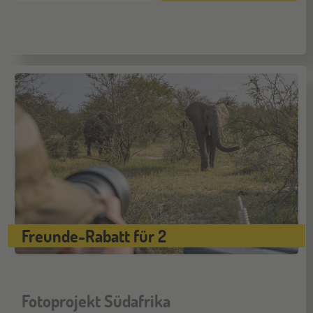
Hamburg
14
NOV
Jugendbildungsmesse JuBi
Münster
21
NOV
Jugendbildungsmesse JuBi
Freunde-Rabatt für 2
Fotoprojekt Südafrika