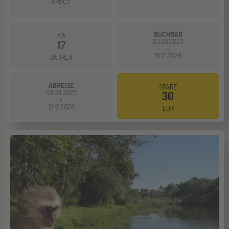
ARBEIT
BUCHBAR
AB
03.03.2023
17
-
31.12.2026
JAHREN
ABREISE
SPARE
03.03.2023
30
-
31.12.2026
EUR