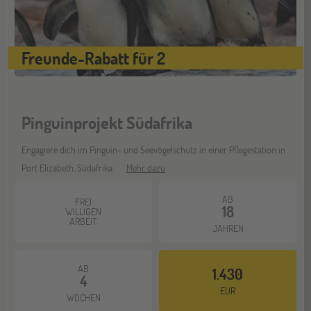
Stuttgart
17
Freunde-Rabatt für 2
OKT
Jugendbildungsmesse JuBi
Pinguinprojekt Südafrika
Bochum
07
NOV
Jugendbildungsmesse JuBi
Engagiere dich im Pinguin- und Seevögelschutz in einer Pflegestation in
Port Elizabeth, Südafrika.
Mehr dazu
Berlin
AB
07
FREI
18
WILLIGEN
NOV
Jugendbildungsmesse JuBi
ARBEIT
JAHREN
AB
1.430
Hannover
14
4
EUR
NOV
Jugendbildungsmesse JuBi
WOCHEN