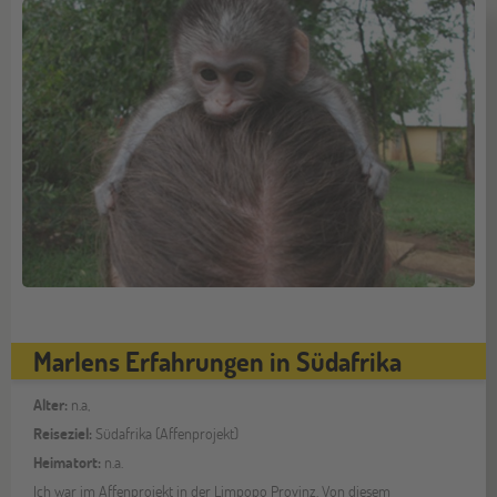
Marlens Erfahrungen in Südafrika
Alter:
n.a,
Reiseziel:
Südafrika (Affenprojekt)
Heimatort:
n.a.
Ich war im Affenprojekt in der Limpopo Provinz. Von diesem