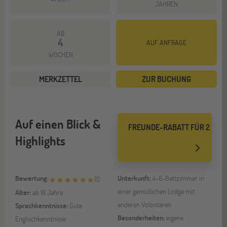
JAHREN
AB
4
AUF ANFRAGE
WOCHEN
MERKZETTEL
ZUR BUCHUNG
Auf einen Blick &
FREUNDE-RABATT FÜR 2
Highlights
Bewertung:
Unterkunft:
4-6-Bettzimmer in
(
1
)
einer gemütlichen Lodge mit
Alter:
ab 18 Jahre
anderen Volontären
Sprachkenntnisse:
Gute
Besonderheiten:
eigene
Englischkenntnisse