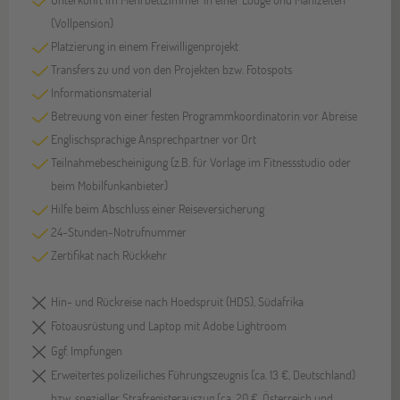
(Vollpension)
Platzierung in einem Freiwilligenprojekt
Transfers zu und von den Projekten bzw. Fotospots
Informationsmaterial
Betreuung von einer festen Programmkoordinatorin vor Abreise
Englischsprachige Ansprechpartner vor Ort
Teilnahmebescheinigung (z.B. für Vorlage im Fitnessstudio oder
beim Mobilfunkanbieter)
Hilfe beim Abschluss einer Reiseversicherung
24-Stunden-Notrufnummer
Zertifikat nach Rückkehr
Hin- und Rückreise nach Hoedspruit (HDS), Südafrika
Fotoausrüstung und Laptop mit Adobe Lightroom
Ggf. Impfungen
Erweitertes polizeiliches Führungszeugnis (ca. 13 €, Deutschland)
bzw. spezieller Strafregisterauszug (ca. 20 €, Österreich und