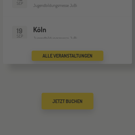
SEP
Jugendbildungsmesse JuBi
Köln
19
SEP
Jugendbildungsmesse JuBi
ALLE VERANSTALTUNGEN
Bremen
19
SEP
Jugendbildungsmesse JuBi
Düsseldorf
26
JETZT BUCHEN
SEP
Jugendbildungsmesse JuBi
Mannheim
26
SEP