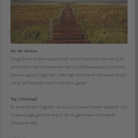
Vor der Abreise
Fotografieren ist deine Leidenschaft und du freust dich wahnsinnig sie
schon bald in der faszinierenden Natur Südafrikas ausüben zu können.
Kamera, Laptop, Flugtickets – alles liegt schon bereit und wartet darauf
mit dir auf Fotosafari nach Südafrika zu gehen!
Tag 1 (Sonntag)
Du erreichst den Flughafen, wo du von unseren Partnern abgeholt und
in deine Lodge gebracht wirst, in der du gemeinsam mit anderen
Volontären lebst.