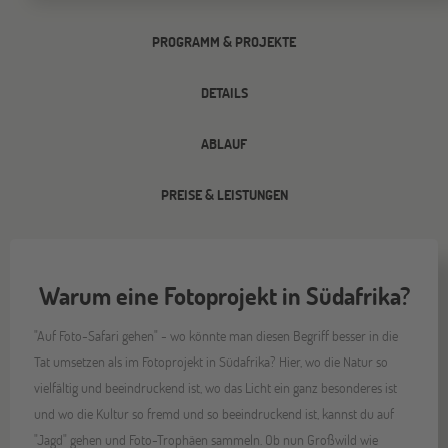
PROGRAMM & PROJEKTE
DETAILS
ABLAUF
PREISE & LEISTUNGEN
Warum eine Fotoprojekt in Südafrika?
"Auf Foto-Safari gehen" - wo könnte man diesen Begriff besser in die
Tat umsetzen als im Fotoprojekt in Südafrika? Hier, wo die Natur so
vielfältig und beeindruckend ist, wo das Licht ein ganz besonderes ist
und wo die Kultur so fremd und so beeindruckend ist, kannst du auf
"Jagd" gehen und Foto-Trophäen sammeln. Ob nun Großwild wie