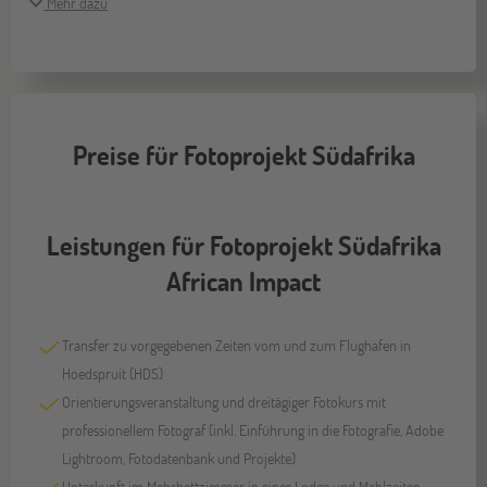
Mehr dazu
Preise für Fotoprojekt Südafrika
Leistungen für Fotoprojekt Südafrika
African Impact
Transfer zu vorgegebenen Zeiten vom und zum Flughafen in
Hoedspruit (HDS)
Orientierungsveranstaltung und dreitägiger Fotokurs mit
professionellem Fotograf (inkl. Einführung in die Fotografie, Adobe
Lightroom, Fotodatenbank und Projekte)
Unterkunft im Mehrbettzimmer in einer Lodge und Mahlzeiten