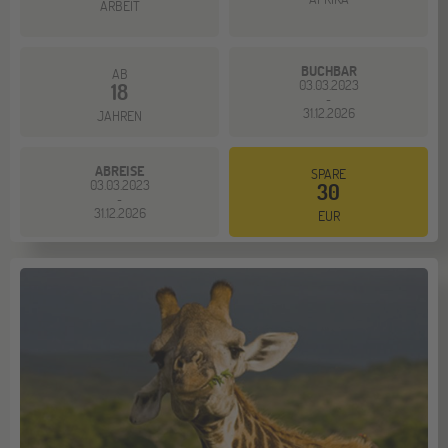
ARBEIT
BUCHBAR
AB
03.03.2023
18
-
31.12.2026
JAHREN
ABREISE
SPARE
03.03.2023
30
-
31.12.2026
EUR