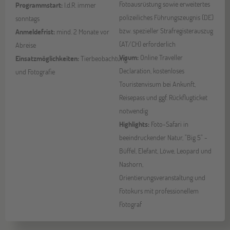
Fotoausrüstung sowie erweitertes
Programmstart:
I.d.R. immer
polizeiliches Führungszeugnis (DE)
sonntags
bzw. spezieller Strafregisterauszug
Anmeldefrist:
mind. 2 Monate vor
(AT/CH) erforderlich
Abreise
Visum:
Online Traveller
Einsatzmöglichkeiten:
Tierbeobachtung
Declaration, kostenloses
und Fotografie
Touristenvisum bei Ankunft,
Reisepass und ggf. Rückflugticket
notwendig
Highlights:
Foto-Safari in
beeindruckender Natur, "Big 5" -
Büffel, Elefant, Löwe, Leopard und
Nashorn,
Orientierungsveranstaltung und
Fotokurs mit professionellem
Fotograf