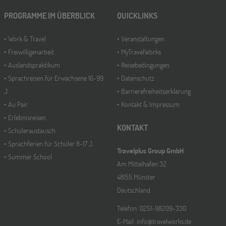
PROGRAMME IM ÜBERBLICK
QUICKLINKS
Work & Travel
Veranstaltungen
Freiwilligenarbeit
MyTravelWorks
Auslandspraktikum
Reisebedingungen
Sprachreisen für Erwachsene 16-99
Datenschutz
J.
Barrierefreiheitserklärung
Au Pair
Kontakt & Impressum
Erlebnisreisen
KONTAKT
Schüleraustausch
Sprachferien für Schüler 8-17 J.
Travelplus Group GmbH
Summer School
Am Mittelhafen 32
48155 Münster
Deutschland
Telefon: 0251-98209-330
E-Mail: info@travelworks.de