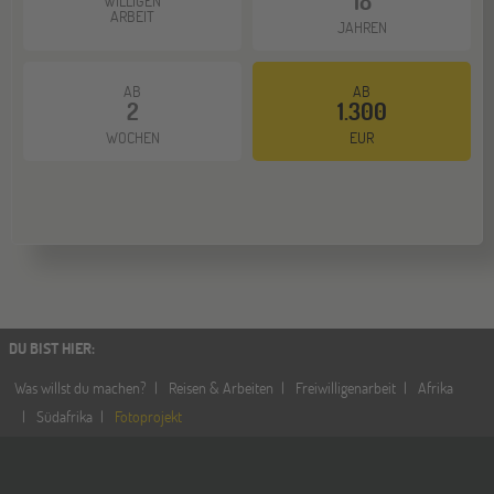
18
WILLIGEN
ARBEIT
JAHREN
AB
AB
2
1.300
WOCHEN
EUR
DU BIST HIER
:
Was willst du machen?
Reisen & Arbeiten
Freiwilligenarbeit
Afrika
Südafrika
Fotoprojekt