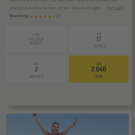
unterstütze die Forscherteam z.B. bei Tierbeobachtungen.
Mehr dazu
Bewertung:
(
7
)
Berlin
07
NOV
Jugendbildungsmesse JuBi
AB
FREI
17
WILLIGEN
ARBEIT
JAHREN
Hannover
14
NOV
AB
AB
Jugendbildungsmesse JuBi
2
2.040
WOCHEN
EUR
Hamburg
14
NOV
Jugendbildungsmesse JuBi
Münster
21
NOV
Jugendbildungsmesse JuBi