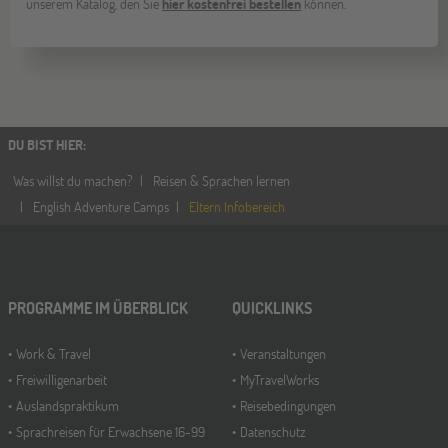
unserem Katalog, den Sie
hier kostenfrei bestellen
können.
DU BIST HIER
:
Was willst du machen?
Reisen & Sprachen lernen
English Adventure Camps
Eltern Infobereich
PROGRAMME IM ÜBERBLICK
QUICKLINKS
Work & Travel
Veranstaltungen
Freiwilligenarbeit
MyTravelWorks
Auslandspraktikum
Reisebedingungen
Sprachreisen für Erwachsene 16-99
Datenschutz