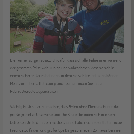
Die Teamer sorgen zusätzlich dafür, dass sich alle Teilnehmer während
der gesamten Reise wohl fühlen und wahrnehmen, dass sie sich in
einem sicheren Raum befinden, in dem sie sich frei entfalten können.
Mehr zum Thema Betreuung und Teamer finden Sie in der
Rubrik
Betreute Jugendreisen
.
Wichtig ist sich klar zu machen, dass Ferien ohne Eltern nicht nur das
große, gruselige Ungewisse sind. Die Kinder befinden sich in einem
betreuten Umfeld, in dem sie die Chance haben, sich zu entfalten, neue
Freunde zu finden und großartige Dinge zu erleben. Zu Hause bei ihren