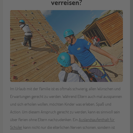
verreisen?
Im Urlaub mit der Familie ist es oftmals schwierig, allen Wünschen und
Erwartungen gerecht zu werden. Während Eltern auch mal ausspannen
und sich erholen wollen, möchten Kinder was erleben, Spaß und
Action. Um diesem Anspruch gerecht zu werden, kann es sinnvoll sein
über Ferien ohne Eltern nachzudenken. Ein
Auslandsaufenthalt für
Schüler
kann nicht nur die elterlichen Nerven schonen, sondern ist