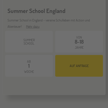
Summer School England
ONLINE
08
DEZ
Schüleraustausch-Infoabend (Europa)
Summer School in England - vereine Schulleben mit Action und
Abenteuer!
Mehr dazu
VON
ONLINE
21
SUMMER
8-18
SCHOOL
DEZ
Schüleraustausch-Infoabend (Ozeanien &
JAHRE
Nordamerika)
AB
1
AUF ANFRAGE
WOCHE