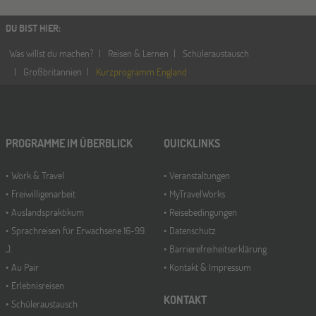
DU BIST HIER
:
Was willst du machen?
Reisen & Lernen
Schüleraustausch
Großbritannien
Kurzprogramm England
PROGRAMME IM ÜBERBLICK
QUICKLINKS
Work & Travel
Veranstaltungen
Freiwilligenarbeit
MyTravelWorks
Auslandspraktikum
Reisebedingungen
Sprachreisen für Erwachsene 16-99
Datenschutz
J.
Barrierefreiheitserklärung
Au Pair
Kontakt & Impressum
Erlebnisreisen
KONTAKT
Schüleraustausch