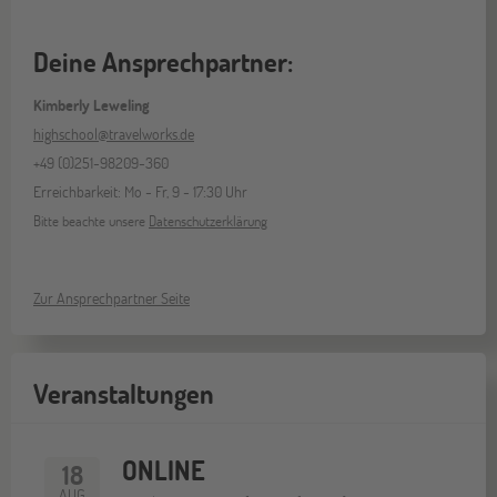
Deine Ansprechpartner:
Kimberly Leweling
highschool@travelworks.de
+49 (0)251-98209-360
Erreichbarkeit: Mo - Fr, 9 - 17:30 Uhr
Bitte beachte unsere
Datenschutzerklärung
Zur Ansprechpartner Seite
Veranstaltungen
ONLINE
18
AUG