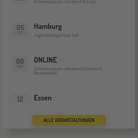
Schüleraustausch-Infoabend (Europa)
Hamburg
05
SEP
Jugendbildungsmesse JuBi
ONLINE
09
SEP
Schüleraustausch-Infoabend (Ozeanien &
Nordamerika)
Essen
12
SEP
Jugendbildungsmesse JuBi
ALLE VERANSTALTUNGEN
ONLINE
16
SEP