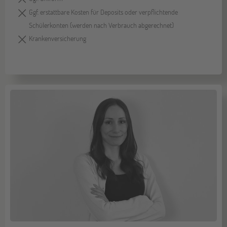
Ggf. erstattbare Kosten für Deposits oder verpflichtende
Schülerkonten (werden nach Verbrauch abgerechnet)
Krankenversicherung