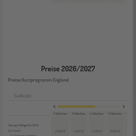
Preise 2026/2027
Preise Kurzprogramm England
Südküste
2 Wochen
3 Wochen
4 Wochen
5 Wochen
6 Woc
Jersey College for Girls
Startdaten:
2.800 €
4.050 €
5.450 €
6.650 €
7.850
Im Kalender ansehen