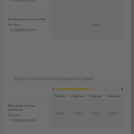
Townley Grammar School 16+
Startdaten:
--
--
5.200 €
--
--
Im Kalender ansehen
Option 1: Landesweit Kurzprogramm England
1 Woche
2 Wochen
3 Wochen
4 Wochen
5 Woc
Öffentliche Schulen
landesweit
1.650 €
2.350 €
3.150 €
3.950 €
4.800
Startdaten:
Im Kalender ansehen