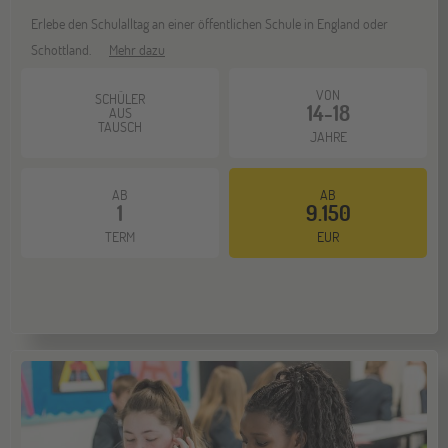
Erlebe den Schulalltag an einer öffentlichen Schule in England oder
Schottland.
Mehr dazu
ONLINE
30
VON
SEP
SCHÜLER
Schüleraustausch-Infoabend (Nordamerika)
14-18
AUS
TAUSCH
JAHRE
Gräfelfing
10
AB
AB
OKT
1
9.150
Jugendbildungsmesse JuBi
TERM
EUR
ONLINE
14
OKT
Schüleraustausch-Infoabend (Europa)
Stuttgart
17
OKT
Jugendbildungsmesse JuBi