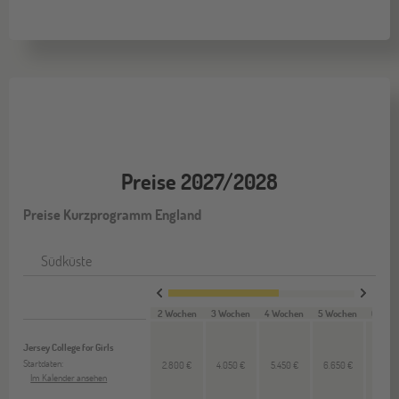
Preise 2027/2028
Preise Kurzprogramm England
Südküste
2 Wochen
3 Wochen
4 Wochen
5 Wochen
6 Woc
Jersey College for Girls
Startdaten:
2.800 €
4.050 €
5.450 €
6.650 €
7.850
Im Kalender ansehen