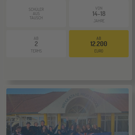
VON
SCHÜLER
14-18
ONLINE
AUS
11
TAUSCH
JAHRE
NOV
Schüleraustausch-Infoabend (Europa)
AB
AB
2
12.200
Hannover
14
TERMS
EURO
NOV
Jugendbildungsmesse JuBi
Hamburg
14
NOV
Jugendbildungsmesse JuBi
Münster
21
NOV
Jugendbildungsmesse JuBi