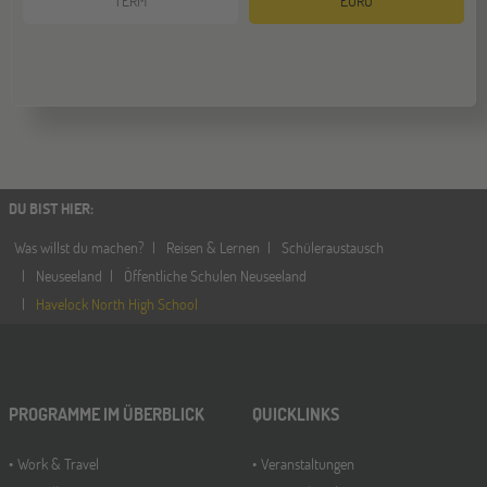
TERM
EURO
DU BIST HIER
:
Was willst du machen?
Reisen & Lernen
Schüleraustausch
Neuseeland
Öffentliche Schulen Neuseeland
Havelock North High School
PROGRAMME IM ÜBERBLICK
QUICKLINKS
Work & Travel
Veranstaltungen