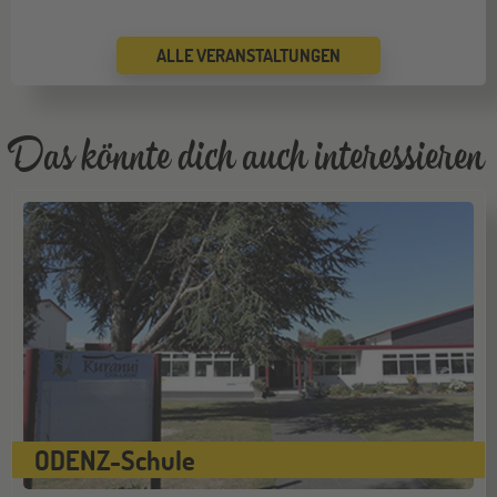
Jugendbildungsmesse JuBi
ALLE VERANSTALTUNGEN
ONLINE
16
SEP
Schüleraustausch-Infoabend (Europa)
Das könnte dich auch interessieren
Köln
19
SEP
Jugendbildungsmesse JuBi
Bremen
19
SEP
Jugendbildungsmesse JuBi
Düsseldorf
ODENZ-Schule
26
SEP
Jugendbildungsmesse JuBi