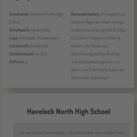
Schulname:
Havelock North High
Besonderheiten:
Im Vergleich zu
School
anderen Regionen relativ wenige
Schulbezirk:
Hawke's Bay
Austauschschüler, großes Outdoor
Lage:
Kleinstadt, Küstenregion
Education-Programm (Rafting,
Unterkunft:
Gastfamilie
Klettern, Ski fahren etc.),
Schüleranzahl:
ca. 850
abwechslungsreiches Ausflugs-
Uniform:
ja
und Aktivitätenprogramm, vor
allem zum Ende des Schuljahres
(November-Dezember)
Havelock North High School
Wir verwenden Drittanbieter, um diesen Inhalt darzustellen. Bitte