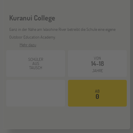
Kuranui College
Mannheim
26
SEP
Ganz in der Nähe am Waiohine River betreibt die Schule eine eigene
Jugendbildungsmesse JuBi
Outdoor Education Academy.
Mehr dazu
ONLINE
30
VON
SCHÜLER
SEP
14-18
Schüleraustausch-Infoabend (Nordamerika)
AUS
TAUSCH
JAHRE
Gräfelfing
10
AB
OKT
0
Jugendbildungsmesse JuBi
ONLINE
14
OKT
Schüleraustausch-Infoabend (Europa)