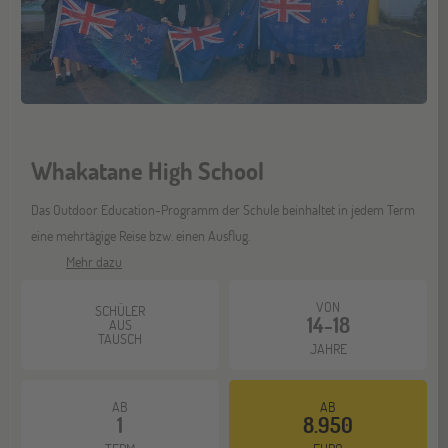
ONLINE
25
NOV
Schüleraustausch-Infoabend (Ozeanien &
Nordamerika)
ONLINE
08
Whakatane High School
DEZ
Schüleraustausch-Infoabend (Europa)
Das Outdoor Education-Programm der Schule beinhaltet in jedem Term
eine mehrtägige Reise bzw. einen Ausflug.
Mehr dazu
ONLINE
21
DEZ
Schüleraustausch-Infoabend (Ozeanien &
VON
SCHÜLER
Nordamerika)
14-18
AUS
TAUSCH
JAHRE
AB
AB
1
8.950