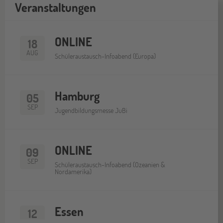
Veranstaltungen
ONLINE
18
AUG
Schüleraustausch-Infoabend (Europa)
Hamburg
05
SEP
Jugendbildungsmesse JuBi
ONLINE
09
SEP
Schüleraustausch-Infoabend (Ozeanien &
Nordamerika)
Essen
12
SEP