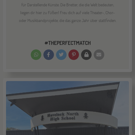
für Darstellende Künste. Die Bretter, die die Welt bedeuten,
liegen dir hier zu Füßen! Freu dich auf viele Theater-, Chor-
oder Musikbandprojekte, die das ganze Jahr über stattfinden.
#THEPERFECTMATCH