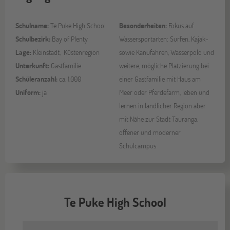
Schulname:
Te Puke High School
Besonderheiten:
Fokus auf
Schulbezirk:
Bay of Plenty
Wassersportarten: Surfen, Kajak-
Lage:
Kleinstadt, Küstenregion
sowie Kanufahren, Wasserpolo und
Unterkunft:
Gastfamilie
weitere, mögliche Platzierung bei
Schüleranzahl:
ca. 1.000
einer Gastfamilie mit Haus am
Uniform:
ja
Meer oder Pferdefarm, leben und
lernen in ländlicher Region aber
mit Nähe zur Stadt Tauranga,
offener und moderner
Schulcampus
Te Puke High School