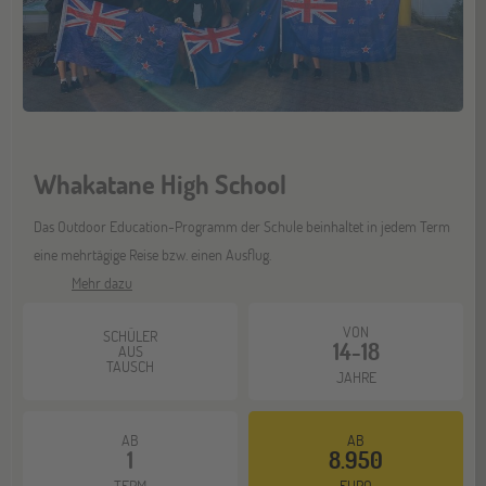
ONLINE
25
NOV
Schüleraustausch-Infoabend (Ozeanien &
Nordamerika)
ONLINE
08
Whakatane High School
DEZ
Schüleraustausch-Infoabend (Europa)
Das Outdoor Education-Programm der Schule beinhaltet in jedem Term
eine mehrtägige Reise bzw. einen Ausflug.
Mehr dazu
ONLINE
21
DEZ
Schüleraustausch-Infoabend (Ozeanien &
VON
SCHÜLER
Nordamerika)
14-18
AUS
TAUSCH
JAHRE
AB
AB
1
8.950
TERM
EURO