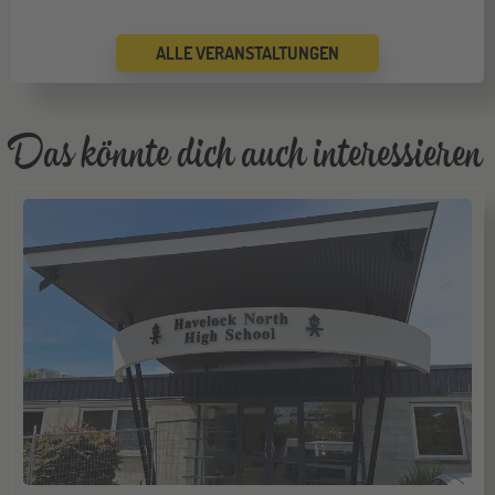
Jugendbildungsmesse JuBi
ALLE VERANSTALTUNGEN
ONLINE
16
SEP
Schüleraustausch-Infoabend (Europa)
Das könnte dich auch interessieren
Köln
19
SEP
Jugendbildungsmesse JuBi
Bremen
19
SEP
Jugendbildungsmesse JuBi
Düsseldorf
26
SEP
Jugendbildungsmesse JuBi