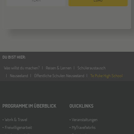
DU BIST HIER
:
Was willst du machen?
Reisen & Lernen
Schüleraustausch
Neuseeland
Öffentliche Schulen Neuseeland
Te Puke High School
PROGRAMME IM ÜBERBLICK
QUICKLINKS
Work & Travel
Veranstaltungen
Freiwilligenarbeit
MyTravelWorks