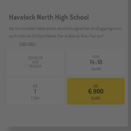
Havelock North High School
Mannheim
26
SEP
Die Schule bietet neben einem abwechslungsreichen Ausflugsprogramm
Jugendbildungsmesse JuBi
auch mehr als 120 Sportteams. Hier erlebst du Kiwi-Flair pur!
Mehr dazu
ONLINE
30
VON
SCHÜLER
SEP
14-18
Schüleraustausch-Infoabend (Nordamerika)
AUS
TAUSCH
JAHRE
Gräfelfing
10
AB
AB
1
6.900
OKT
Jugendbildungsmesse JuBi
TERM
EURO
ONLINE
14
OKT
Schüleraustausch-Infoabend (Europa)