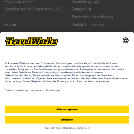
Auslandspraktikum
Reisebedingungen
Sprachreisen für Erwachsene 16-99
Datenschutz
J.
Barrierefreiheitserklärung
Au Pair
Kontakt & Impressum
Erlebnisreisen
KONTAKT
Schüleraustausch
Sprachferien für Schüler 8-17 J.
Travelplus Group GmbH
Summer School
Am Mittelhafen 32
48155 Münster
Deutschland
Telefon: 0251-98209-330
E-Mail: info@travelworks.de
LÄNDERWECHSEL