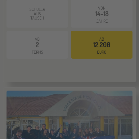
VON
SCHÜLER
14-18
ONLINE
AUS
11
TAUSCH
JAHRE
NOV
Schüleraustausch-Infoabend (Europa)
AB
AB
2
12.200
Hannover
14
TERMS
EURO
NOV
Jugendbildungsmesse JuBi
Hamburg
14
NOV
Jugendbildungsmesse JuBi
Münster
21
NOV
Jugendbildungsmesse JuBi