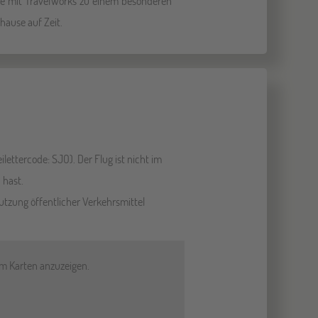
e mit TravelWorks zu einem besonderen
uhause auf Zeit.
lettercode: SJO). Der Flug ist nicht im
 hast.
tzung öffentlicher Verkehrsmittel
um Karten anzuzeigen.