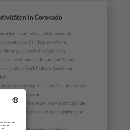
ktivitäten in Coronado
indruckende Sammlung präkolumbianischer
Goldmuseum von San José und erfahre
 die indigene Geschichte Costa Ricas.
hegelegenen Nationalparks Cara und Manuel
cke mit etwas Glück Faultiere, Nasenbären
hen.
do Central und shoppe leckeres Obst und Gemüse
e Gewürze und Souvenirs.
ulkan Arenal eine spektakuläre Aussicht über die
schaft von Costa Rica und erlebe Ziplining und
g.
n Tortuguero-Nationalpark und sieh den