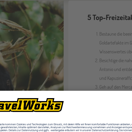
5 Top-Freizeita
Bestaune die bee
Goldartefakte im 
Wissenswertes über
Besichtige die na
Antonio und entde
und Kapuzineräffc
Geh auf den Merca
sowie traditionell
Genieße auf dem V
wunderschöne Land
Wildwasser-Raftin
Spaziere durch de