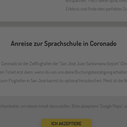
entspannen. Mach deine Sprachreis
Erlebnis und finde dein perfektes Z
Anreise zur Sprachschule in Coronado
Coronado ist der Zielflughafen der "San José Juan Santamaria Airport" (Drei
ein Ticket erst dann, wenn du von uns deine Buchungsbestätigung erhalten
m Flughafen in San José kannst du optional hinzubuchen. Meist ist die Nu
ttanbieter, um diesen Inhalt darzustellen. Bitte akzeptiere "Google Maps", 
ICH AKZEPTIERE