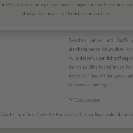
urde! Diese Auszeichnung bekommen diejenigen Sprachschulen, die sich du
Atmosphäre und gelebte Herzlichkeit auszeichnen.
Zwischen Karibik und Pazifik 
atemberaubende Naturkulisse: Vo
Vulkankratern, über dichte
Mangro
bis hin zu Bilderbuchstränden hat
bieten. Klar, dass mit der Landschaf
Pflanzenwelt einhergeht.
Mehr anzeigen
zifikküste, Irazu/Orosi/Lankester Gardens, Isla Tortuga, Regenwald-Abenteu