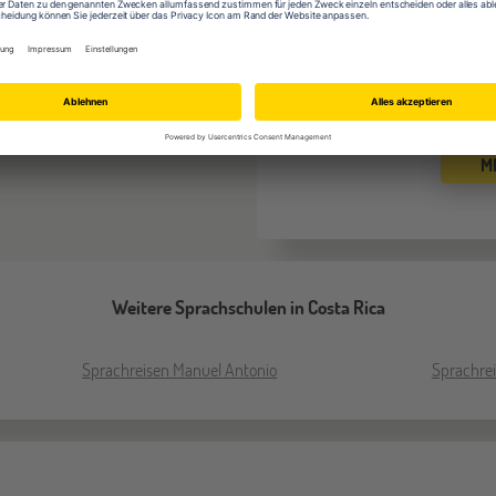
Meeresschildkröte
M
Weitere Sprachschulen in Costa Rica
Sprachreisen Manuel Antonio
Sprachre