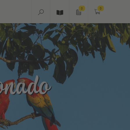
0
0
onado