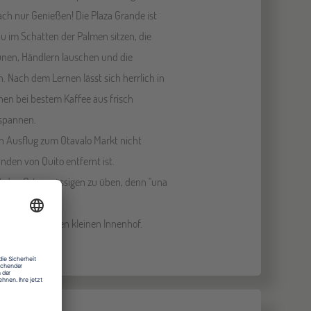
ach nur Genießen! Die Plaza Grande ist
 du im Schatten der Palmen sitzen, die
unen, Händlern lauschen und die
 Nach dem Lernen lässt sich herrlich in
hen bei bestem Kaffee aus frisch
spannen.
n Ausflug zum Otavalo Markt nicht
nden von Quito entfernt ist.
it den Ortsansässigen zu üben, denn "una
erfügt über einen kleinen Innenhof.