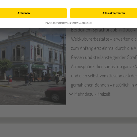
eitaktivitäten bei einem Sprachaufenthalt in E
Sightseeing
Bei deinem Sprachurlaub in Quito 
Weltkulturerbestätte – erwarten di
zum Anfang erst einmal durch die Al
Gassen und steil ansteigenden Stra
Atmosphäre. Hier kannst du ganze N
und dich selbst vom Geschmack der 
gemahlenen Bohnen – natürlich in v
Mehr dazu - Freizeit