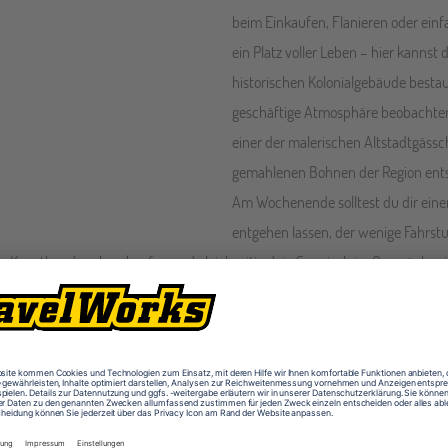
beim Einkaufen, Flanieren oder einf
ein Platz voller Leben – hier kannst
historischen Kolonialgebäude besta
geschäftige Atmosphäre beobachten.
einer der malerischen Altstadtgässc
gemahlenen Bohnen der Region ent
Am Wochenende solltest du dir eine
entgehen lassen, der wenige Fahrstu
hes Kunsthandwerk zu kaufen und gleichzeitig dein Spanisch im Gespräch m
dazu!
 der kolonialen Altstadt, im Dachgeschoss eines Kolonialstil-Gebäudes und v
oa