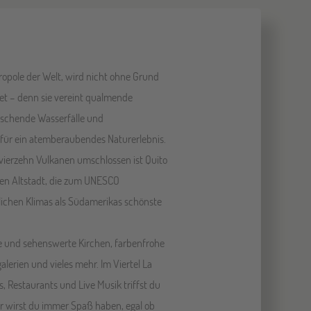
ropole der Welt, wird nicht ohne Grund
et – denn sie vereint qualmende
uschende Wasserfälle und
für ein atemberaubendes Naturerlebnis.
vierzehn Vulkanen umschlossen ist Quito
n Altstadt, die zum UNESCO
lichen Klimas als Südamerikas schönste
alte und sehenswerte Kirchen, farbenfrohe
lerien und vieles mehr. Im Viertel La
s, Restaurants und Live Musik triffst du
ier wirst du immer Spaß haben, egal ob