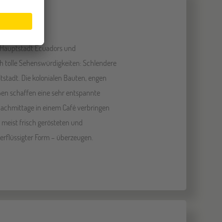
cuador
– Hauptstadt Ecuadors und
ch tolle Sehenswürdigkeiten: Schlendere
tstadt. Die kolonialen Bauten, engen
ßen schaffen eine sehr entspannte
achmittage in einem Café verbringen
meist frisch gerösteten und
erflüssigter Form – überzeugen.