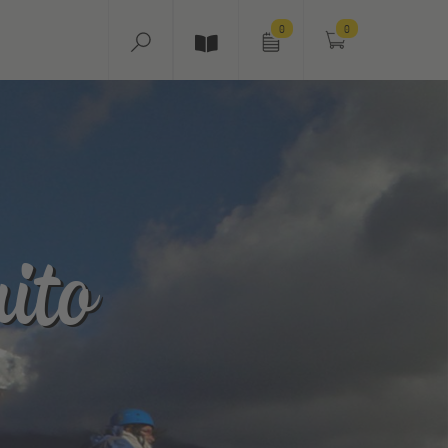
0
0
ito