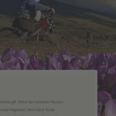
merikas gilt. Hinter den barocken Häusern
ieder begeistert. Heute lässt du die