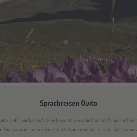
Sprachreisen Quito
tos läufst, wird dir aufs Neue bewusst, wieso die Stadt als Schönste Süda
 ein Panorama aus schneebedeckten Vulkanen; ein Ausblick, der dich immer w