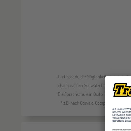
Dort hast du die Möglichkeit, einheimisc
cháchara" (ein Schwätzchen) gehört hier 
Die Sprachschule in Quito liegt im Herzen
* z.B. nach Otavalo, Cotopaxi oder Quilot