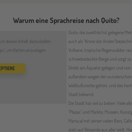
Warum eine Sprachreise nach Quito?
Quito, die zweithöchst gelegene Met
um diesen Inhalt darzustellen.
auch als "Krone der Anden"bezeichn
aps", um Karten anzuzeigen.
Vulkane, tropische Regenwälder, ra
schneebedeckte Berge und sorgt so 
Direkt am Äquator gelegen und von 
EPTIERE
außerdem wegen der wunderschöne
Weltkulturerbe gehört, und des herr
Stadt bekannt.
Die Stadt hat viel zu bieten: Viele 
"Plazas" und Märkte, Museen, Kunstga
Mariscal mit seinen vielen Bars, Café
stets auf Reisende aus aller Welt. H