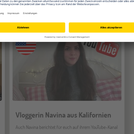
Zu YouTube
Vloggerin Navina aus Kalifornien
Auch Navina berichtet für euch auf ihrem YouTube-Kanal