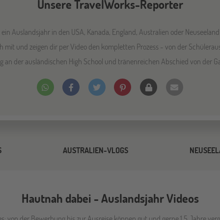
Unsere TravelWorks-Reporter
ie ein Auslandsjahr in den USA, Kanada, England, Australien oder Neusee
 mit und zeigen dir per Video den kompletten Prozess - von der Schülerau
g an der ausländischen High School und tränenreichen Abschied von der Ga
S
AUSTRALIEN-VLOGS
NEUSEEL
Hautnah dabei - Auslandsjahr Videos
s: von der Bewerbung bis zur Ausreise können gut und gerne 1,5 Jahre verge