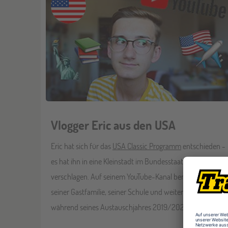
Vlogger Eric aus den USA
Eric hat sich für das
USA Classic Programm
entschieden -
es hat ihn in eine Kleinstadt im Bundesstaat Indiana
verschlagen. Auf seinem YouTube-Kanal berichtet er von
seiner Gastfamilie, seiner Schule und weiteren Gedanken
während seines Austauschjahres 2019/2020.