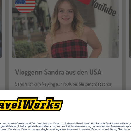
Vloggerin Sandra aus den USA
Sandra ist kein Neuling auf YouTube: Sie berichtet schon
länger aus ihrem Leben und gibt euch jetzt einen genialen
Einblick in ihr Auslandsjahr in den USA. Schaut euch Ihre
Stories an und begleitet sie bei ihrem Abenteuer in
2018/2019!