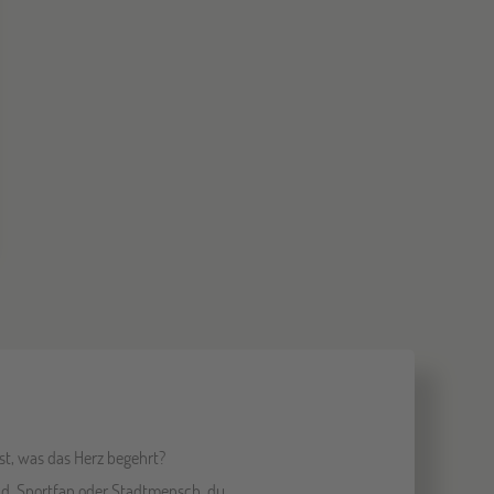
st, was das Herz begehrt?
und, Sportfan oder Stadtmensch, du