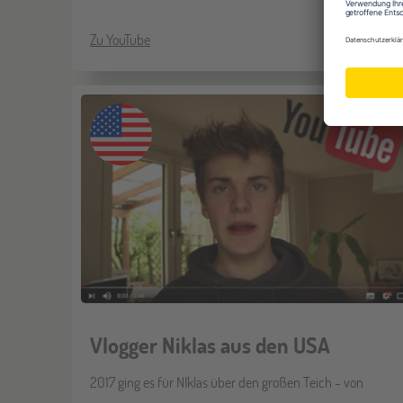
Zu YouTube
Vlogger Niklas aus den USA
2017 ging es für NIklas über den großen Teich - von