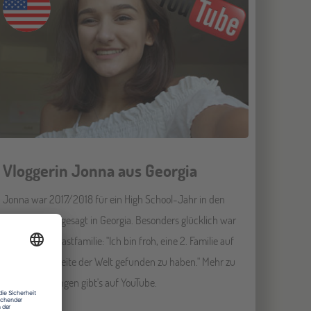
Vloggerin Jonna aus Georgia
Jonna war 2017/2018 für ein High School-Jahr in den
USA, genauer gesagt in Georgia. Besonders glücklich war
sie über ihre Gastfamilie: "Ich bin froh, eine 2. Familie auf
der anderen Seite der Welt gefunden zu haben." Mehr zu
ihren Erfahrungen gibt's auf YouTube.