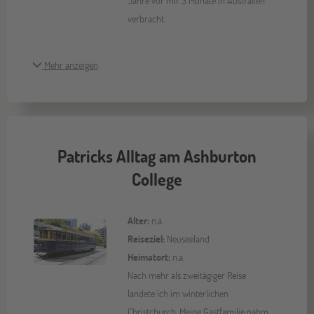
Jahre vor mir 3 Monate in Australien
verbracht.
Mehr anzeigen
Patricks Alltag am Ashburton
College
Alter:
n.a.
Reiseziel:
Neuseeland
Heimatort:
n.a.
Nach mehr als zweitägiger Reise
landete ich im winterlichen
Christchurch. Meine Gastfamilie nahm