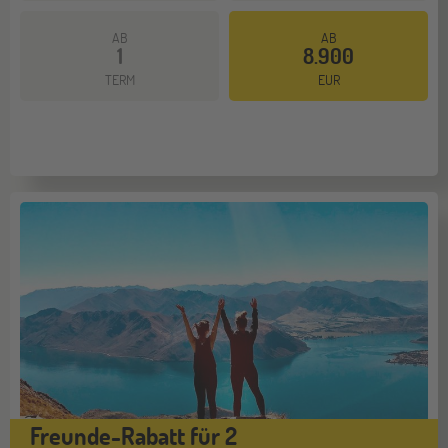
AB
AB
1
8.900
TERM
EUR
Freunde-Rabatt für 2