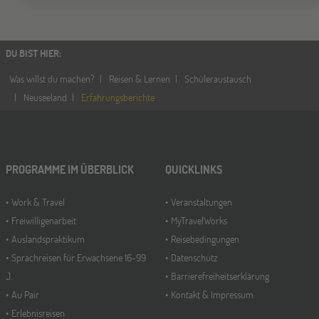
DU BIST HIER
:
Was willst du machen?
Reisen & Lernen
Schüleraustausch
Neuseeland
Erfahrungsberichte
PROGRAMME IM ÜBERBLICK
QUICKLINKS
Work & Travel
Veranstaltungen
Freiwilligenarbeit
MyTravelWorks
Auslandspraktikum
Reisebedingungen
Sprachreisen für Erwachsene 16-99
Datenschutz
J.
Barrierefreiheitserklärung
Au Pair
Kontakt & Impressum
Erlebnisreisen