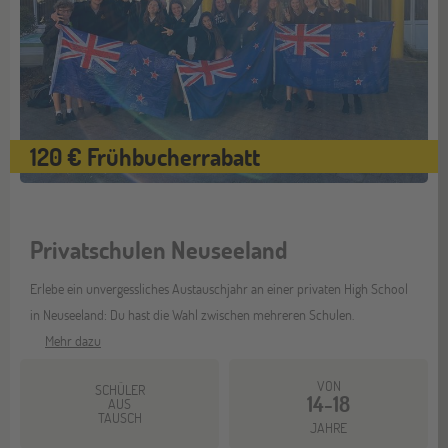
120 € Frühbucherrabatt
Privatschulen Neuseeland
Erlebe ein unvergessliches Austauschjahr an einer privaten High School
in Neuseeland: Du hast die Wahl zwischen mehreren Schulen.
Mehr dazu
VON
SCHÜLER
14-18
AUS
TAUSCH
JAHRE