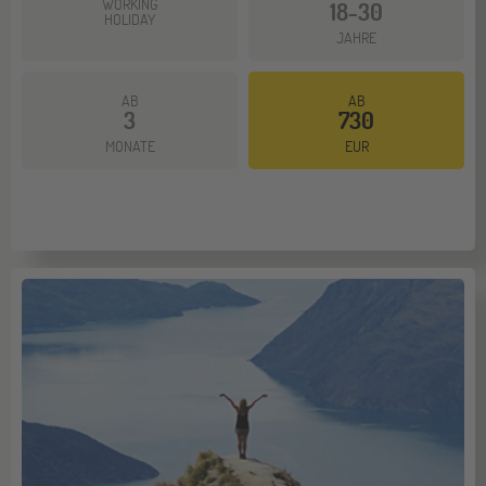
WORKING
18-30
HOLIDAY
JAHRE
AB
AB
3
730
Mehr dazu
MONATE
EUR