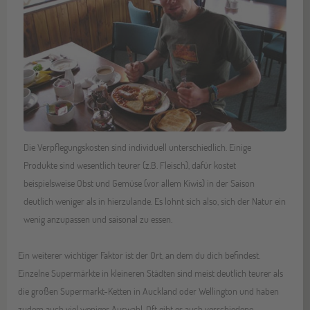
Die Verpflegungskosten sind individuell unterschiedlich. Einige
Produkte sind wesentlich teurer (z.B. Fleisch), dafür kostet
beispielsweise Obst und Gemüse (vor allem Kiwis) in der Saison
deutlich weniger als in hierzulande. Es lohnt sich also, sich der Natur ein
wenig anzupassen und saisonal zu essen.
Ein weiterer wichtiger Faktor ist der Ort, an dem du dich befindest.
Einzelne Supermärkte in kleineren Städten sind meist deutlich teurer als
die großen Supermarkt-Ketten in Auckland oder Wellington und haben
zudem auch viel weniger Auswahl. Oft gibt es auch verschiedene