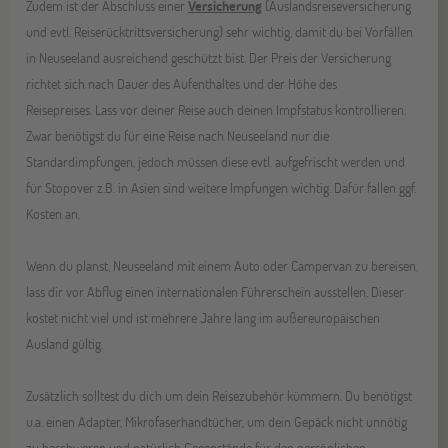
Zudem ist der Abschluss einer
Versicherung
(Auslandsreiseversicherung
und evtl. Reiserücktrittsversicherung) sehr wichtig, damit du bei Vorfällen
in Neuseeland ausreichend geschützt bist. Der Preis der Versicherung
richtet sich nach Dauer des Aufenthaltes und der Höhe des
Reisepreises. Lass vor deiner Reise auch deinen Impfstatus kontrollieren.
Zwar benötigst du für eine Reise nach Neuseeland nur die
Standardimpfungen, jedoch müssen diese evtl. aufgefrischt werden und
für Stopover z.B. in Asien sind weitere Impfungen wichtig. Dafür fallen ggf.
Kosten an.
Wenn du planst, Neuseeland mit einem Auto oder Campervan zu bereisen,
lass dir vor Abflug einen internationalen Führerschein ausstellen. Dieser
kostet nicht viel und ist mehrere Jahre lang im außereuropäischen
Ausland gültig.
Zusätzlich solltest du dich um dein Reisezubehör kümmern. Du benötigst
u.a. einen Adapter, Mikrofaserhandtücher, um dein Gepäck nicht unnötig
zu beschweren und natürlich Gegenstände für den persönlichen