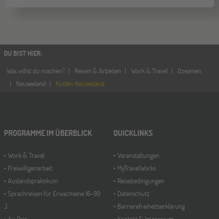
DU BIST HIER
:
Was willst du machen?
Reisen & Arbeiten
Work & Travel
Ozeanien
Neuseeland
Kosten Neuseeland
PROGRAMME IM ÜBERBLICK
QUICKLINKS
Work & Travel
Veranstaltungen
Freiwilligenarbeit
MyTravelWorks
Auslandspraktikum
Reisebedingungen
Sprachreisen für Erwachsene 16-99
Datenschutz
J.
Barrierefreiheitserklärung
Au Pair
Kontakt & Impressum