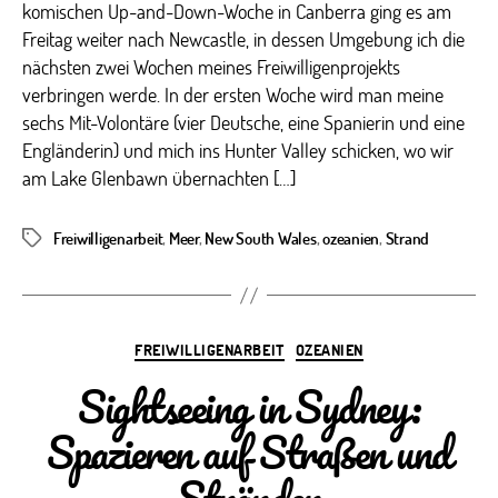
komischen Up-and-Down-Woche in Canberra ging es am
Freitag weiter nach Newcastle, in dessen Umgebung ich die
nächsten zwei Wochen meines Freiwilligenprojekts
verbringen werde. In der ersten Woche wird man meine
sechs Mit-Volontäre (vier Deutsche, eine Spanierin und eine
Engländerin) und mich ins Hunter Valley schicken, wo wir
am Lake Glenbawn übernachten […]
Freiwilligenarbeit
,
Meer
,
New South Wales
,
ozeanien
,
Strand
Schlagwörter
Kategorien
FREIWILLIGENARBEIT
OZEANIEN
Sightseeing in Sydney:
Spazieren auf Straßen und
Stränden