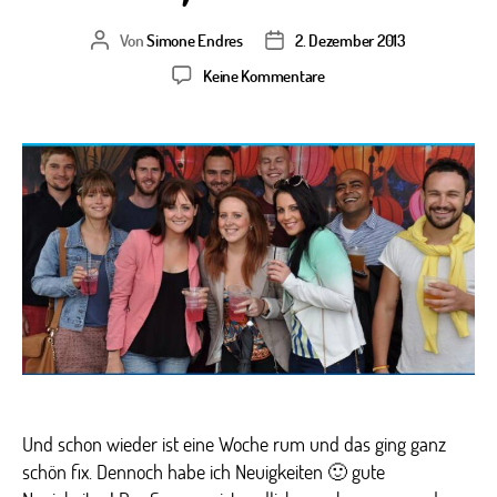
Von
Simone Endres
2. Dezember 2013
Beitragsautor
Veröffentlichungsdatum
zu
Keine Kommentare
Did
you
say
’sweetheart‘
or
‚retard‘?
Und schon wieder ist eine Woche rum und das ging ganz
schön fix. Dennoch habe ich Neuigkeiten 🙂 gute