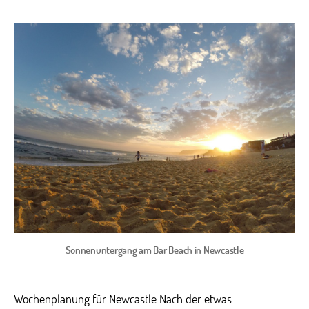
Strand-
Wochenende
in
Newcastle
Sonnenuntergang am Bar Beach in Newcastle
Wochenplanung für Newcastle Nach der etwas