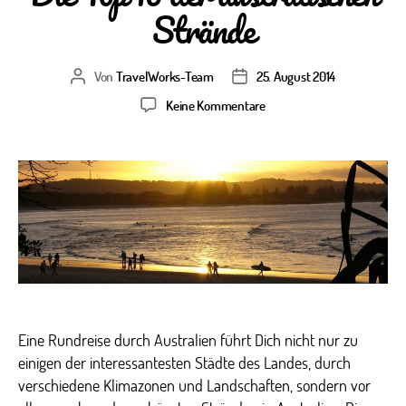
Strände
Von
TravelWorks-Team
25. August 2014
Beitragsautor
Veröffentlichungsdatum
zu
Keine Kommentare
Die
Top
10
der
australischen
Strände
Eine Rundreise durch Australien führt Dich nicht nur zu
einigen der interessantesten Städte des Landes, durch
verschiedene Klimazonen und Landschaften, sondern vor