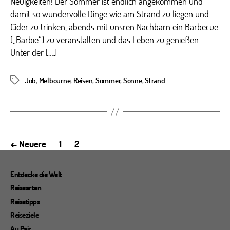
Neuigkeiten! Der Sommer ist endlich angekommen und
damit so wundervolle Dinge wie am Strand zu liegen und
Cider zu trinken, abends mit unsren Nachbarn ein Barbecue
(„Barbie“) zu veranstalten und das Leben zu genießen.
Unter der […]
Job
,
Melbourne
,
Reisen
,
Sommer
,
Sonne
,
Strand
Schlagwörter
Seitennummerierung
←
Neuere
1
2
der
Beiträge
Entdecke die Welt
Reisearten
Reisetipps
Reiseziele
Au Pair