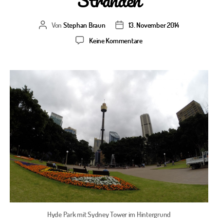
Von
Stephan Braun
13. November 2014
Beitragsautor
Veröffentlichungsdatum
zu
Keine Kommentare
Sightseeing
in
Sydney:
Spazieren
auf
Straßen
und
Stränden
Hyde Park mit Sydney Tower im Hintergrund