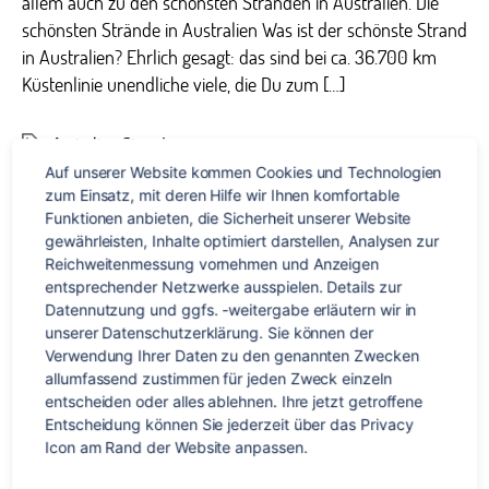
allem auch zu den schönsten Stränden in Australien. Die
schönsten Strände in Australien Was ist der schönste Strand
in Australien? Ehrlich gesagt: das sind bei ca. 36.700 km
Küstenlinie unendliche viele, die Du zum […]
Australien
,
Strand
Schlagwörter
Auf unserer Website kommen Cookies und Technologien 
zum Einsatz, mit deren Hilfe wir Ihnen komfortable 
Funktionen anbieten, die Sicherheit unserer Website 
gewährleisten, Inhalte optimiert darstellen, Analysen zur 
Kategorien
AFRIKA
Reichweitenmessung vornehmen und Anzeigen 
Reisetipps für Südafrika
entsprechender Netzwerke ausspielen. Details zur 
Datennutzung und ggfs. -weitergabe erläutern wir in 
unserer Datenschutzerklärung. Sie können der 
Verwendung Ihrer Daten zu den genannten Zwecken 
Von
TravelWorks-Team
28. Juni 2014
Beitragsautor
Veröffentlichungsdatum
allumfassend zustimmen für jeden Zweck einzeln 
zu
Keine Kommentare
entscheiden oder alles ablehnen. Ihre jetzt getroffene 
Reisetipps
Entscheidung können Sie jederzeit über das Privacy 
für
Icon am Rand der Website anpassen.
Südafrika