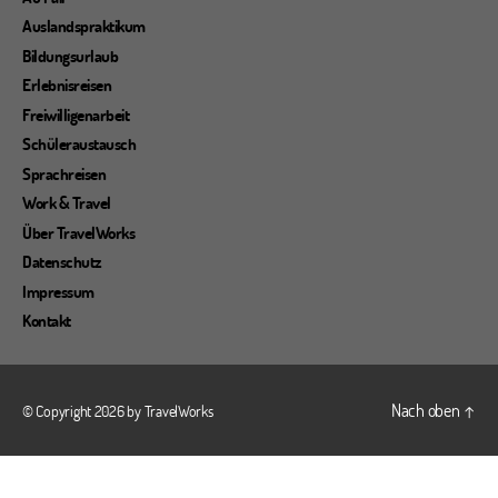
Auslandspraktikum
Bildungsurlaub
Erlebnisreisen
Freiwilligenarbeit
Schüleraustausch
Sprachreisen
Work & Travel
Über TravelWorks
Datenschutz
Impressum
Kontakt
Nach oben
↑
© Copyright 2026 by
TravelWorks