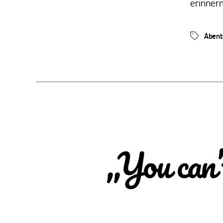
erinnern
Abent
Schlagwör
„You can’