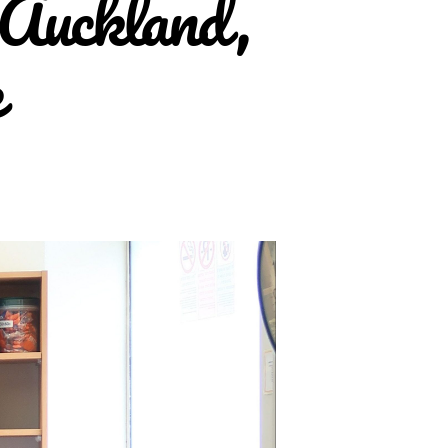
Auckland,
e
u
ello
ew
ealand,
ello
uckland,
ello
ostel
ife