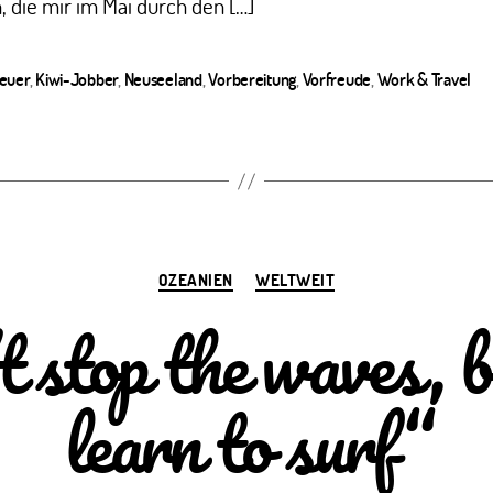
, die mir im Mai durch den […]
euer
,
Kiwi-Jobber
,
Neuseeland
,
Vorbereitung
,
Vorfreude
,
Work & Travel
ter
Kategorien
OZEANIEN
WELTWEIT
t stop the waves, b
learn to surf“