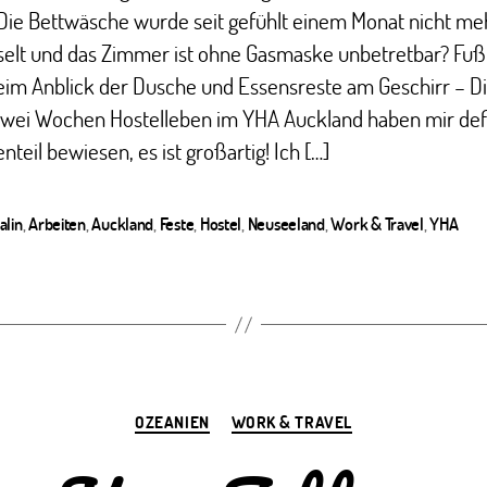
Die Bettwäsche wurde seit gefühlt einem Monat nicht me
elt und das Zimmer ist ohne Gasmaske unbetretbar? Fußp
eim Anblick der Dusche und Essensreste am Geschirr – D
zwei Wochen Hostelleben im YHA Auckland haben mir defi
nteil bewiesen, es ist großartig! Ich […]
alin
,
Arbeiten
,
Auckland
,
Feste
,
Hostel
,
Neuseeland
,
Work & Travel
,
YHA
ter
Kategorien
OZEANIEN
WORK & TRAVEL