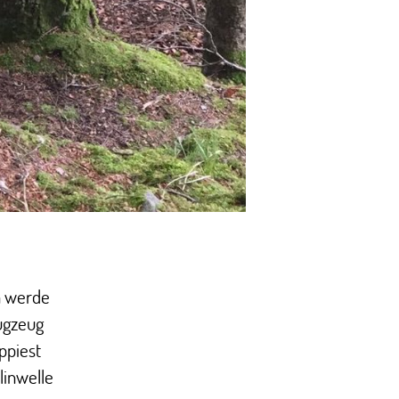
h werde
lugzeug
ppiest
linwelle