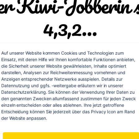
r Kiwi-Jobberin s
4,3,2…
Von
Miryam Baha
2. Oktober 2016
Keine Kommentar
Beitragsautor
Veröffentlichungsdatum
Auf unserer Website kommen Cookies und Technologien zum 
Einsatz, mit deren Hilfe wir Ihnen komfortable Funktionen anbieten, 
die Sicherheit unserer Website gewährleisten, Inhalte optimiert 
darstellen, Analysen zur Reichweitenmessung vornehmen und 
Anzeigen entsprechender Netzwerke ausspielen. Details zur 
Datennutzung und ggfs. -weitergabe erläutern wir in unserer 
Datenschutzerklärung. Sie können der Verwendung Ihrer Daten zu 
den genannten Zwecken allumfassend zustimmen für jeden Zweck 
einzeln entscheiden oder alles ablehnen. Ihre jetzt getroffene 
Entscheidung können Sie jederzeit über das Privacy Icon am Rand 
der Website anpassen.