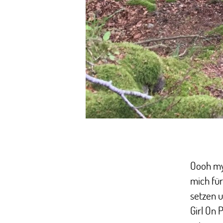
Oooh my
mich für
setzen u
Girl On 