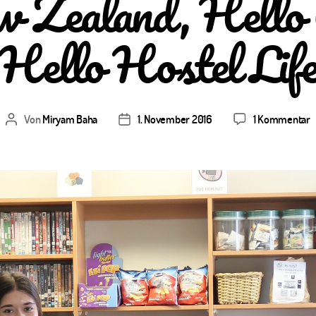
w Zealand, Hello 
Hello Hostel Lif
z
Von
Miryam Baha
1. November 2016
1 Kommentar
Beitragsautor
Veröffentlichungsdatum
H
N
Z
H
A
H
H
L