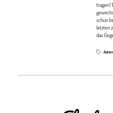
tragen? 
gewechs
schon b
letzten 
das Gege
Adren
Schlagwör