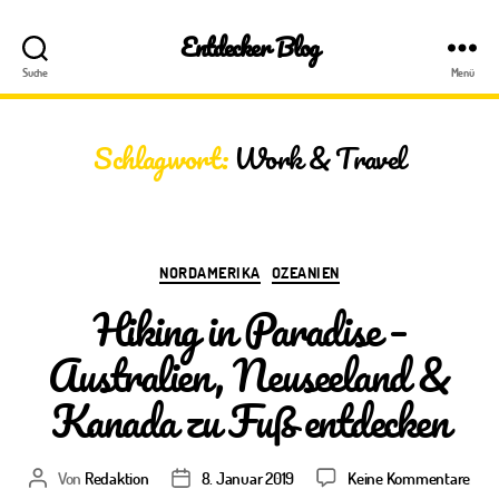
Entdecker Blog
Suche
Menü
Schlagwort:
Work & Travel
Kategorien
NORDAMERIKA
OZEANIEN
Hiking in Paradise –
Australien, Neuseeland &
Kanada zu Fuß entdecken
zu
Von
Redaktion
8. Januar 2019
Keine Kommentare
Beitragsautor
Veröffentlichungsdatum