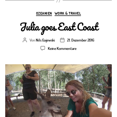
Kategorien
OZEANIEN
WORK & TRAVEL
Julia goes East Coast
Von
Nils Gajewski
21. Dezember 2016
Beitragsautor
Veröffentlichungsdatum
zu
Keine Kommentare
Julia
goes
East
Coast