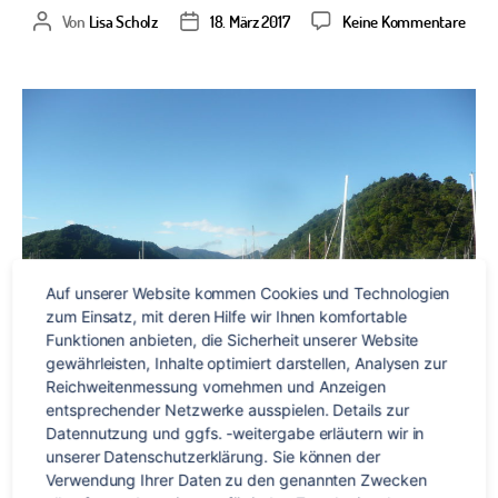
zu
Von
Lisa Scholz
18. März 2017
Keine Kommentare
Beitragsautor
Veröffentlichungsdatum
Kiwi-
Jobb
Der
Süde
ruft
Auf unserer Website kommen Cookies und Technologien 
zum Einsatz, mit deren Hilfe wir Ihnen komfortable 
Funktionen anbieten, die Sicherheit unserer Website 
gewährleisten, Inhalte optimiert darstellen, Analysen zur 
Reichweitenmessung vornehmen und Anzeigen 
entsprechender Netzwerke ausspielen. Details zur 
Datennutzung und ggfs. -weitergabe erläutern wir in 
unserer Datenschutzerklärung. Sie können der 
Verwendung Ihrer Daten zu den genannten Zwecken 