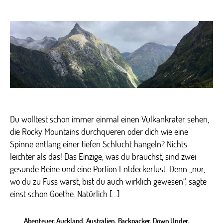
Hiki
in
Para
–
Aust
Neu
&
Kan
zu
Fuß
ent
Du wolltest schon immer einmal einen Vulkankrater sehen,
die Rocky Mountains durchqueren oder dich wie eine
Spinne entlang einer tiefen Schlucht hangeln? Nichts
leichter als das! Das Einzige, was du brauchst, sind zwei
gesunde Beine und eine Portion Entdeckerlust. Denn „nur,
wo du zu Fuss warst, bist du auch wirklich gewesen“, sagte
einst schon Goethe. Natürlich […]
Abenteuer
,
Auckland
,
Australien
,
Backpacker
,
Down Under
,