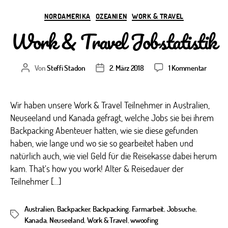
Kategorien
NORDAMERIKA
OZEANIEN
WORK & TRAVEL
Work & Travel Jobstatistik
zu
Von
Steffi Stadon
2. März 2018
1 Kommentar
Beitragsautor
Veröffentlichungsdatum
Work
&
Travel
Wir haben unsere Work & Travel Teilnehmer in Australien,
Jobstat
Neuseeland und Kanada gefragt, welche Jobs sie bei ihrem
Backpacking Abenteuer hatten, wie sie diese gefunden
haben, wie lange und wo sie so gearbeitet haben und
natürlich auch, wie viel Geld für die Reisekasse dabei herum
kam. That’s how you work! Alter & Reisedauer der
Teilnehmer […]
Australien
,
Backpacker
,
Backpacking
,
Farmarbeit
,
Jobsuche
,
Schlagwörter
Kanada
,
Neuseeland
,
Work & Travel
,
wwoofing