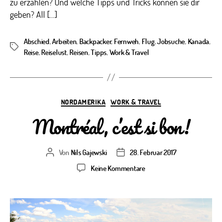
zu erzählen? Und welche Tipps und Tricks können sie dir
geben? All […]
Abschied
,
Arbeiten
,
Backpacker
,
Fernweh
,
Flug
,
Jobsuche
,
Kanada
,
Schlagwörter
Reise
,
Reiselust
,
Reisen
,
Tipps
,
Work & Travel
Kategorien
NORDAMERIKA
WORK & TRAVEL
Montréal, c’est si bon!
Von
Nils Gajewski
28. Februar 2017
Beitragsautor
Veröffentlichungsdatum
zu
Keine Kommentare
Montréal,
c’est
si
bon!