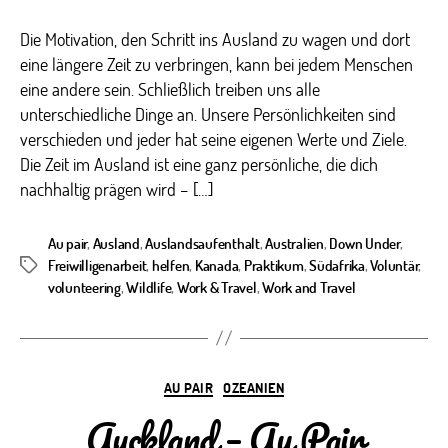
Die Motivation, den Schritt ins Ausland zu wagen und dort
eine längere Zeit zu verbringen, kann bei jedem Menschen
eine andere sein. Schließlich treiben uns alle
unterschiedliche Dinge an. Unsere Persönlichkeiten sind
verschieden und jeder hat seine eigenen Werte und Ziele.
Die Zeit im Ausland ist eine ganz persönliche, die dich
nachhaltig prägen wird – […]
Au pair
,
Ausland
,
Auslandsaufenthalt
,
Australien
,
Down Under
,
Freiwilligenarbeit
,
helfen
,
Kanada
,
Praktikum
,
Südafrika
,
Voluntär
,
Schlagwörter
volunteering
,
Wildlife
,
Work & Travel
,
Work and Travel
Kategorien
AU PAIR
OZEANIEN
Auckland – Au Pair