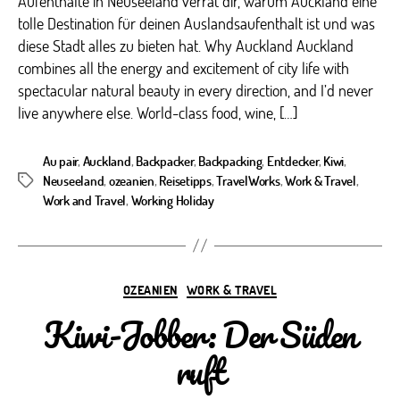
Aufenthalte in Neuseeland verrät dir, warum Auckland eine
tolle Destination für deinen Auslandsaufenthalt ist und was
diese Stadt alles zu bieten hat. Why Auckland Auckland
combines all the energy and excitement of city life with
spectacular natural beauty in every direction, and I’d never
live anywhere else. World-class food, wine, […]
Au pair
,
Auckland
,
Backpacker
,
Backpacking
,
Entdecker
,
Kiwi
,
Neuseeland
,
ozeanien
,
Reisetipps
,
TravelWorks
,
Work & Travel
,
Schlagwörter
Work and Travel
,
Working Holiday
Kategorien
OZEANIEN
WORK & TRAVEL
Kiwi-Jobber: Der Süden
ruft