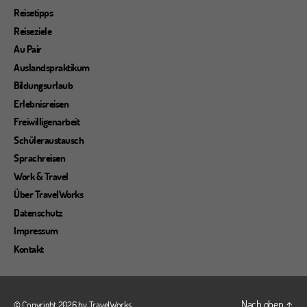
Reisetipps
Reiseziele
Au Pair
Auslandspraktikum
Bildungsurlaub
Erlebnisreisen
Freiwilligenarbeit
Schüleraustausch
Sprachreisen
Work & Travel
Über TravelWorks
Datenschutz
Impressum
Kontakt
Nach oben
↑
© Copyright 2026 by
TravelWorks