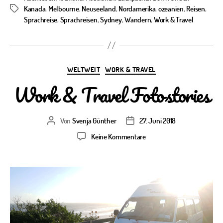
Kanada
,
Melbourne
,
Neuseeland
,
Nordamerika
,
ozeanien
,
Reisen
,
Schlagwörter
Sprachreise
,
Sprachreisen
,
Sydney
,
Wandern
,
Work & Travel
Kategorien
WELTWEIT
WORK & TRAVEL
Work & Travel Fotostories
Von
Svenja Günther
27. Juni 2018
Beitragsautor
Veröffentlichungsdatum
zu
Keine Kommentare
Work
&
Travel
Fotostories