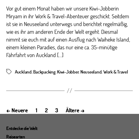
Vor gut einem Monat haben wir unsere Kiwi-Jobberin
Miryam in ihr Work & Travel-Abenteuer geschickt. Seitdem
ist sie in Neuseeland unterwegs und berichtet regelmäßig,
wie es ihr am anderen Ende der Welt ergeht. Diesmal
nimmt sie euch mit auf einen Ausflug nach Waiheke Island,
einem kleinen Paradies, das nur eine ca. 35-minütige
Fährfahrt von Auckland […]
Auckland
,
Backpacking
,
Kiwi-Jobber
,
Neuseeland
,
Work & Travel
Schlagwörter
Seitennummerierung
←
Neuere
1
2
3
Ältere
→
der
Beiträge
Entdecke die Welt
Reisearten