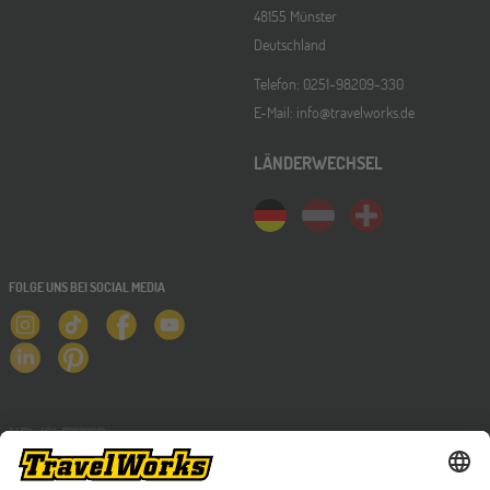
48155 Münster
Deutschland
Telefon: 0251-98209-330
E-Mail: info@travelworks.de
LÄNDERWECHSEL
FOLGE UNS BEI SOCIAL MEDIA
NEWSLETTER