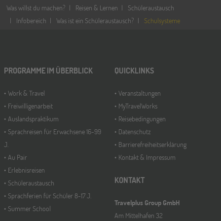
Was willst du machen?
Reisen & Lernen
Schüleraustausch
Infobereich
Was ist ein Schüleraustausch?
Schulsysteme
PROGRAMME IM ÜBERBLICK
QUICKLINKS
Work & Travel
Veranstaltungen
Freiwilligenarbeit
MyTravelWorks
Auslandspraktikum
Reisebedingungen
Sprachreisen für Erwachsene 16-99
Datenschutz
J.
Barrierefreiheitserklärung
Au Pair
Kontakt & Impressum
Erlebnisreisen
KONTAKT
Schüleraustausch
Sprachferien für Schüler 8-17 J.
Travelplus Group GmbH
Summer School
Am Mittelhafen 32