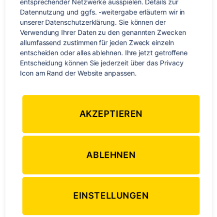
wiedergesehen. Zeit, einmal kurz durchzuatmen und die
entsprechender Netzwerke ausspielen. Details zur 
Erlebnisse meiner kleinen Weltreise noch einmal Revue
Datennutzung und ggfs. -weitergabe erläutern wir in 
unserer Datenschutzerklärung. Sie können der 
passieren zu […]
Verwendung Ihrer Daten zu den genannten Zwecken 
allumfassend zustimmen für jeden Zweck einzeln 
Australien
,
Freiwilligenarbeit
,
Menschen
,
Natur
,
Neuseeland
,
Reise
,
entscheiden oder alles ablehnen. Ihre jetzt getroffene 
Schlagwörter
Südafrika
,
Vietnam
,
Weltreise
,
Work & Travel
Entscheidung können Sie jederzeit über das Privacy 
Icon am Rand der Website anpassen.
Kategorien
ASIEN
OZEANIEN
AKZEPTIEREN
Abschied in Methven, Stopp
in Singapur und Ankunft in
ABLEHNEN
Da Nang
EINSTELLUNGEN
Von
Stephan Braun
3. April 2015
Beitragsautor
Veröffentlichungsdatum
zu
Keine Kommentare