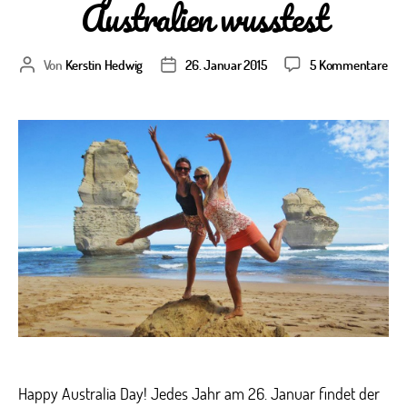
Australien wusstest
zu
Von
Kerstin Hedwig
26. Januar 2015
5 Kommentare
Beitragsautor
Veröffentlichungsdatum
Hap
Aust
Day
40
Din
die
Du
nic
übe
Aus
wus
Happy Australia Day! Jedes Jahr am 26. Januar findet der