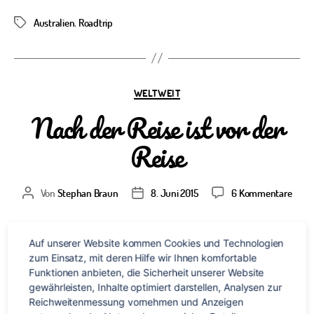
Australien
,
Roadtrip
Schlagwörter
Kategorien
WELTWEIT
Nach der Reise ist vor der
Reise
zu
Von
Stephan Braun
8. Juni 2015
6 Kommentare
Beitragsautor
Veröffentlichungsdatum
Nach
der
Reise
Nun bin ich schon wieder einige Wochen in Deutschland und
Auf unserer Website kommen Cookies und Technologien 
ist
zum Einsatz, mit deren Hilfe wir Ihnen komfortable 
habe mich bereits wieder komplett eingelebt: die Wohnung
vor
Funktionen anbieten, die Sicherheit unserer Website 
ist wieder bezogen, im Job starte ich bereits neu durch und
der
gewährleisten, Inhalte optimiert darstellen, Analysen zur 
meine Familie und Freunde habe ich auch zum großen Teil
Reise
Reichweitenmessung vornehmen und Anzeigen 