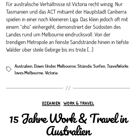
The
Für australische Verhältnisse ist Victoria recht winzig. Nur
Plac
Tasmanien und das ACT mitsamt der Hauptstadt Canberra
To
spielen in einer noch kleineren Liga. Das klein jedoch oft mit
Be
einem “oho” einhergeht, demonstriert der Südosten des
in
Landes rund um Melbourne eindrucksvoll. Von der
Aust
trendigen Metropole an feinste Sandstrände hinein in tiefste
Wälder über steile Gebirge bis ins triste […]
Australien
,
Down Under
,
Melbourne
,
Strände
,
Surfen
,
TravelWorks
Schlagwörter
loves Melbourne
,
Victoria
Kategorien
OZEANIEN
WORK & TRAVEL
15 Jahre Work & Travel in
Australien