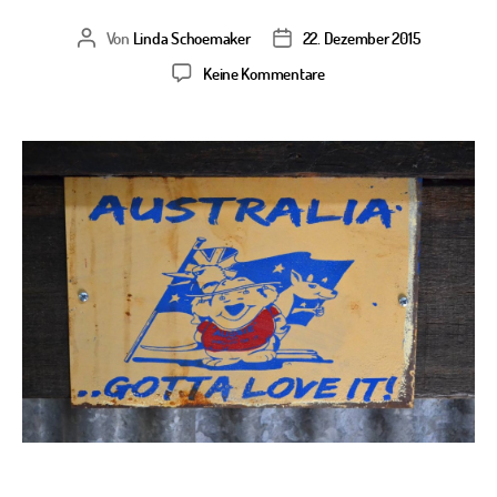
Von
Linda Schoemaker
22. Dezember 2015
Beitragsautor
Veröffentlichungsdatum
zu
Keine Kommentare
15
Jahre
Work
&
Travel
in
Australien