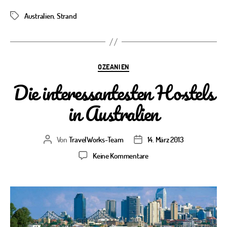
Australien
,
Strand
Schlagwörter
Kategorien
OZEANIEN
Die interessantesten Hostels
in Australien
Von
TravelWorks-Team
14. März 2013
Beitragsautor
Veröffentlichungsdatum
zu
Keine Kommentare
Die
interessantesten
Hostels
in
Australien