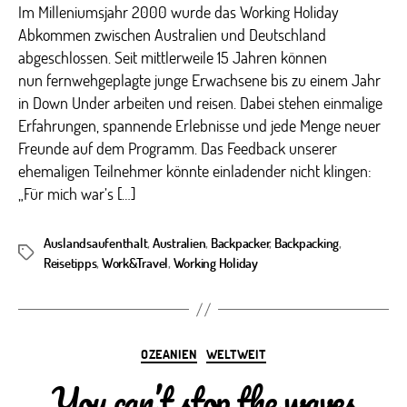
Im Milleniumsjahr 2000 wurde das Working Holiday
Abkommen zwischen Australien und Deutschland
abgeschlossen. Seit mittlerweile 15 Jahren können
nun fernwehgeplagte junge Erwachsene bis zu einem Jahr
in Down Under arbeiten und reisen. Dabei stehen einmalige
Erfahrungen, spannende Erlebnisse und jede Menge neuer
Freunde auf dem Programm. Das Feedback unserer
ehemaligen Teilnehmer könnte einladender nicht klingen:
„Für mich war’s […]
Auslandsaufenthalt
,
Australien
,
Backpacker
,
Backpacking
,
Schlagwörter
Reisetipps
,
Work&Travel
,
Working Holiday
Kategorien
OZEANIEN
WELTWEIT
„You can’t stop the waves,