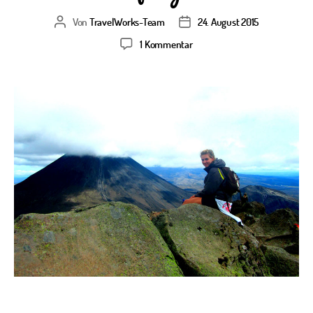
Von
TravelWorks-Team
24. August 2015
Beitragsautor
Veröffentlichungsdatum
zu
1 Kommentar
Backpacker:
Backpacking
als
Lifestyle