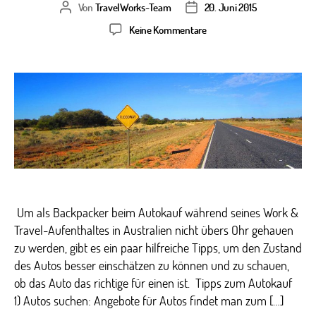
Von
TravelWorks-Team
20. Juni 2015
Beitragsautor
Veröffentlichungsdatum
zu
Keine Kommentare
Tipps
zum
Autokauf
in
Australien
Um als Backpacker beim Autokauf während seines Work &
Travel-Aufenthaltes in Australien nicht übers Ohr gehauen
zu werden, gibt es ein paar hilfreiche Tipps, um den Zustand
des Autos besser einschätzen zu können und zu schauen,
ob das Auto das richtige für einen ist. Tipps zum Autokauf
1) Autos suchen: Angebote für Autos findet man zum […]