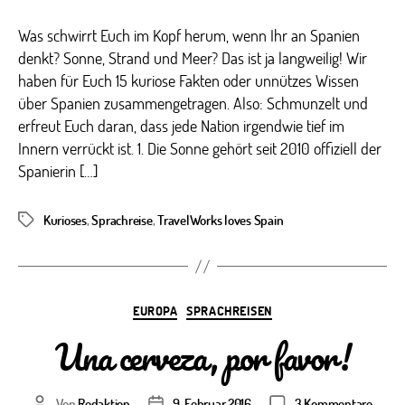
spinne
doch,
Was schwirrt Euch im Kopf herum, wenn Ihr an Spanien
die
denkt? Sonne, Strand und Meer? Das ist ja langweilig! Wir
Spanie
haben für Euch 15 kuriose Fakten oder unnützes Wissen
(1/2)
über Spanien zusammengetragen. Also: Schmunzelt und
erfreut Euch daran, dass jede Nation irgendwie tief im
Innern verrückt ist. 1. Die Sonne gehört seit 2010 offiziell der
Spanierin […]
Kurioses
,
Sprachreise
,
TravelWorks loves Spain
Schlagwörter
Kategorien
EUROPA
SPRACHREISEN
Una cerveza, por favor!
zu
Von
Redaktion
9. Februar 2016
3 Kommentare
Beitragsautor
Veröffentlichungsdatum