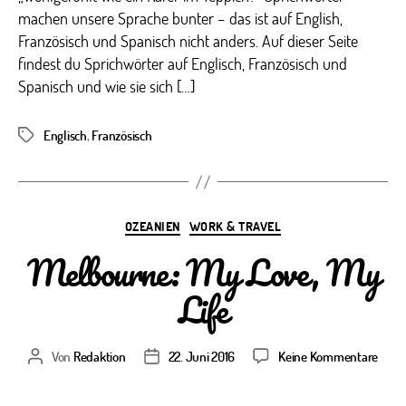
machen unsere Sprache bunter – das ist auf English,
Französisch und Spanisch nicht anders. Auf dieser Seite
findest du Sprichwörter auf Englisch, Französisch und
Spanisch und wie sie sich […]
Englisch
,
Französisch
Schlagwörter
Kategorien
OZEANIEN
WORK & TRAVEL
Melbourne: My Love, My
Life
zu
Von
Redaktion
22. Juni 2016
Keine Kommentare
Beitragsautor
Veröffentlichungsdatum
Melb
My