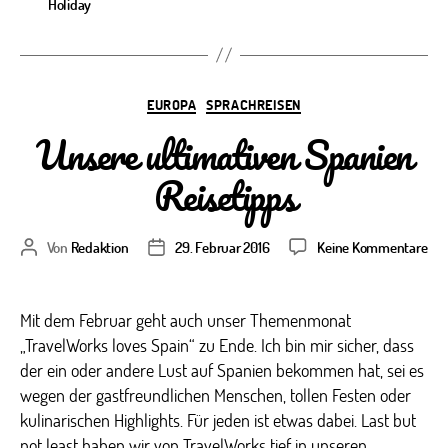
Holiday
Kategorien
EUROPA
SPRACHREISEN
Unsere ultimativen Spanien
Reisetipps
zu
Von
Redaktion
29. Februar 2016
Keine Kommentare
Beitragsautor
Veröffentlichungsdatum
Uns
ult
Spa
Mit dem Februar geht auch unser Themenmonat
Rei
„TravelWorks loves Spain“ zu Ende. Ich bin mir sicher, dass
der ein oder andere Lust auf Spanien bekommen hat, sei es
wegen der gastfreundlichen Menschen, tollen Festen oder
kulinarischen Highlights. Für jeden ist etwas dabei. Last but
not least haben wir von TravelWorks tief in unseren