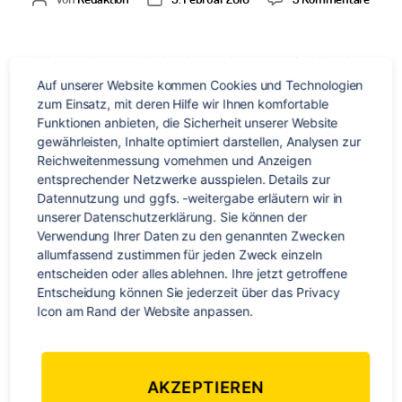
Una
cervez
por
Welcher Mallorca-Urlauber kennt diesen Ausdruck nicht?
favor!
Doch kulinarisch hat Spanien viel mehr zu bieten als nur
Auf unserer Website kommen Cookies und Technologien 
zum Einsatz, mit deren Hilfe wir Ihnen komfortable 
Bier. Lernt hier das Ess- und Trinkverhalten der Spanier
Funktionen anbieten, die Sicherheit unserer Website 
kennen sowie einige kulinarische Highlights, die Ihr bei Eurer
gewährleisten, Inhalte optimiert darstellen, Analysen zur 
Reise nach Spanien unbedingt probieren müsst. Aber
Reichweitenmessung vornehmen und Anzeigen 
Vorsicht: Magengrummeln und Fressneid vorprogrammiert!
entsprechender Netzwerke ausspielen. Details zur 
Fangen wir mit den Essgewohnheiten der Spanier an. Zum
Datennutzung und ggfs. -weitergabe erläutern wir in 
unserer Datenschutzerklärung. Sie können der 
Frühstück […]
Verwendung Ihrer Daten zu den genannten Zwecken 
allumfassend zustimmen für jeden Zweck einzeln 
Essen
,
Kulinarisch
,
Sprachreise
,
TravelWorks loves Spain
Schlagwörter
entscheiden oder alles ablehnen. Ihre jetzt getroffene 
Entscheidung können Sie jederzeit über das Privacy 
Icon am Rand der Website anpassen.
Kategorien
EUROPA
SPRACHREISEN
AKZEPTIEREN