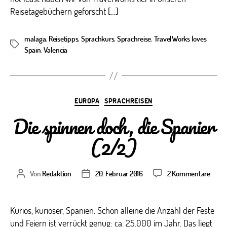
Reisetagebüchern geforscht […]
malaga
,
Reisetipps
,
Sprachkurs
,
Sprachreise
,
TravelWorks loves
Schlagwörter
Spain
,
Valencia
Kategorien
EUROPA
SPRACHREISEN
Die spinnen doch, die Spanier
(2/2)
zu
Von
Redaktion
20. Februar 2016
2 Kommentare
Beitragsautor
Veröffentlichungsdatum
Die
spinn
doch,
Kurios, kurioser, Spanien. Schon alleine die Anzahl der Feste
die
und Feiern ist verrückt genug: ca. 25.000 im Jahr. Das liegt