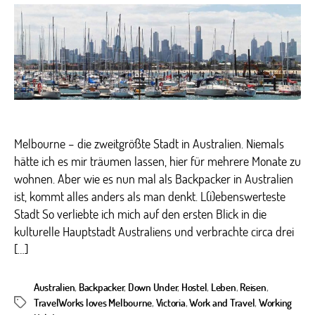
Love,
My
Life
Melbourne – die zweitgrößte Stadt in Australien. Niemals
hätte ich es mir träumen lassen, hier für mehrere Monate zu
wohnen. Aber wie es nun mal als Backpacker in Australien
ist, kommt alles anders als man denkt. L(i)ebenswerteste
Stadt So verliebte ich mich auf den ersten Blick in die
kulturelle Hauptstadt Australiens und verbrachte circa drei
[…]
Australien
,
Backpacker
,
Down Under
,
Hostel
,
Leben
,
Reisen
,
TravelWorks loves Melbourne
,
Victoria
,
Work and Travel
,
Working
Schlagwörter