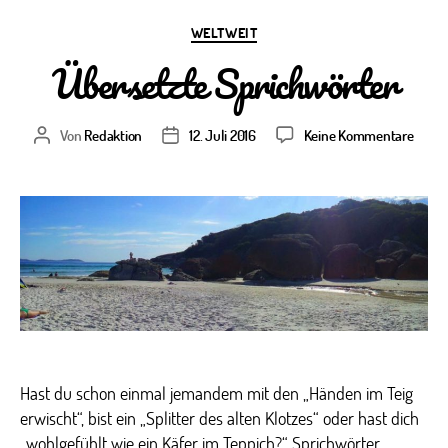
Kategorien
WELTWEIT
Übersetzte Sprichwörter
zu
Von
Redaktion
12. Juli 2016
Keine Kommentare
Beitragsautor
Veröffentlichungsdatum
Übers
Spric
Hast du schon einmal jemandem mit den „Händen im Teig
erwischt“, bist ein „Splitter des alten Klotzes“ oder hast dich
„wohlgefühlt wie ein Käfer im Teppich?“ Sprichwörter