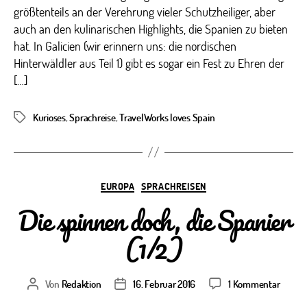
Spani
größtenteils an der Verehrung vieler Schutzheiliger, aber
(2/2)
auch an den kulinarischen Highlights, die Spanien zu bieten
hat. In Galicien (wir erinnern uns: die nordischen
Hinterwäldler aus Teil 1) gibt es sogar ein Fest zu Ehren der
[…]
Kurioses
,
Sprachreise
,
TravelWorks loves Spain
Schlagwörter
Kategorien
EUROPA
SPRACHREISEN
Die spinnen doch, die Spanier
(1/2)
zu
Von
Redaktion
16. Februar 2016
1 Kommentar
Beitragsautor
Veröffentlichungsdatum
Die