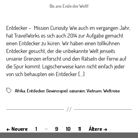
Bis ans Ende der Welt!
Entdecker – Mission Curiosity Wie auch im vergangen Jahr,
hat TravelWorks es sich auch 2014 zur Aufgabe gemacht
einen Entdecker zu küren. Wir haben einen tollkühnen
Entdecker gesucht, der die unbekannte Welt jenseits
unserer Grenzen erforscht und den Rätseln der Ferne auf
die Spur kommt. Logischerweise kann nicht einfach jeder
von sich behaupten ein Entdecker […]
Afrika
,
Entdecker
,
Gewinnspiel
,
ozeanien
,
Vietnam
,
Weltreise
Schlagwörter
Seitennummerierung
…
←
Neuere
1
9
10
11
Ältere
→