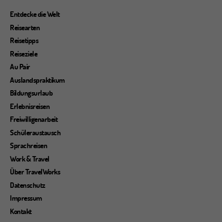
der
Beiträge
Entdecke die Welt
Reisearten
Reisetipps
Reiseziele
Au Pair
Auslandspraktikum
Bildungsurlaub
Erlebnisreisen
Freiwilligenarbeit
Schüleraustausch
Sprachreisen
Work & Travel
Über TravelWorks
Datenschutz
Impressum
Kontakt