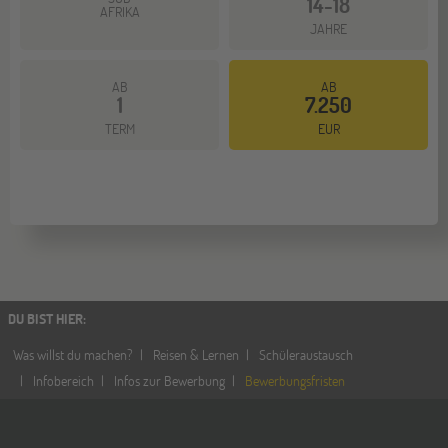
14-18
AFRIKA
JAHRE
AB
AB
1
7.250
Mehr dazu
TERM
EUR
DU BIST HIER
:
Was willst du machen?
Reisen & Lernen
Schüleraustausch
Infobereich
Infos zur Bewerbung
Bewerbungsfristen