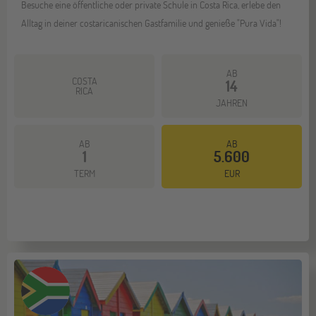
Besuche eine öffentliche oder private Schule in Costa Rica, erlebe den
Alltag in deiner costaricanischen Gastfamilie und genieße "Pura Vida"!
AB
COSTA
14
RICA
JAHREN
AB
AB
1
5.600
Mehr dazu
TERM
EUR