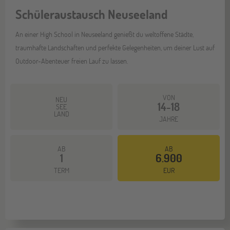
Schüleraustausch Neuseeland
An einer High School in Neuseeland genießt du weltoffene Städte,
traumhafte Landschaften und perfekte Gelegenheiten, um deiner Lust auf
Outdoor-Abenteuer freien Lauf zu lassen.
VON
NEU
14-18
SEE
LAND
JAHRE
AB
AB
1
6.900
Mehr dazu
TERM
EUR