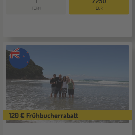
1
7.250
TERM
EUR
120 € Frühbucherrabatt