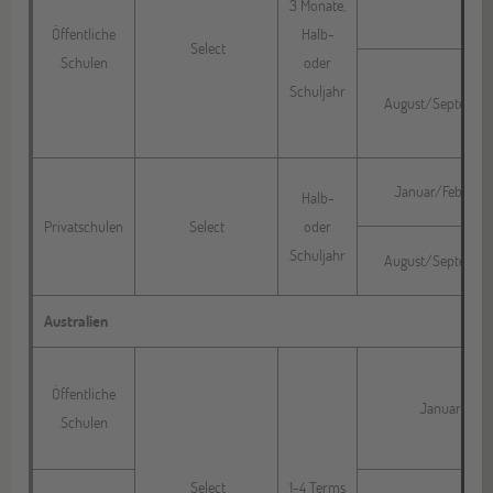
3 Monate,
Öffentliche
Halb-
Select
Schulen
oder
Schuljahr
August/Septembe
Januar/Februar
Halb-
Privatschulen
Select
oder
Schuljahr
August/Septembe
Australien
Öffentliche
Januar
Schulen
Select
1-4 Terms