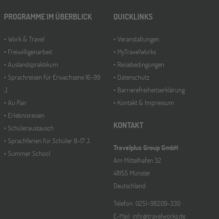
PROGRAMME IM ÜBERBLICK
QUICKLINKS
Work & Travel
Veranstaltungen
Freiwilligenarbeit
MyTravelWorks
Auslandspraktikum
Reisebedingungen
Sprachreisen für Erwachsene 16-99
Datenschutz
J.
Barrierefreiheitserklärung
Au Pair
Kontakt & Impressum
Erlebnisreisen
KONTAKT
Schüleraustausch
Sprachferien für Schüler 8-17 J.
Travelplus Group GmbH
Summer School
Am Mittelhafen 32
48155 Münster
Deutschland
Telefon: 0251-98209-330
E-Mail: info@travelworks.de