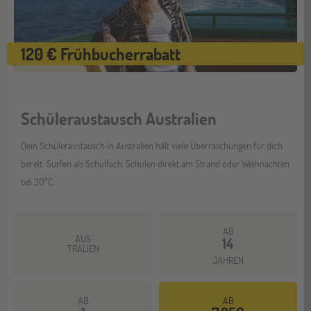
120 € Frühbucherrabatt
Schüleraustausch Australien
Dein Schüleraustausch in Australien hält viele Überraschungen für dich
bereit: Surfen als Schulfach, Schulen direkt am Strand oder Weihnachten
bei 30°C.
AB
AUS
14
TRALIEN
JAHREN
AB
AB
Mehr dazu