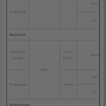
April
Privatschulen
Juli
Neuseeland
Öffentliche
1-4 bzw.
Januar
Schulen
6 Terms
Select
April
Privatschulen
1-4 Terms
Juli
Großbritannien